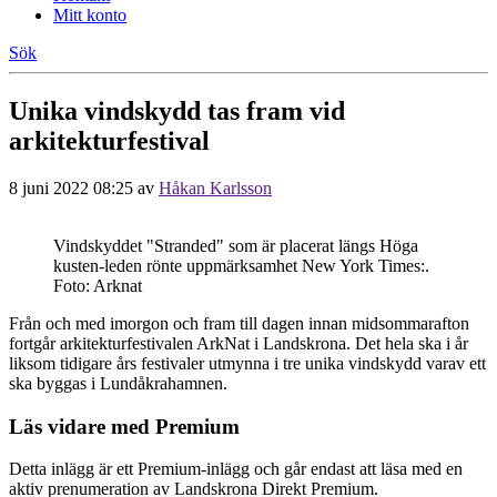
Mitt konto
Sök
Unika vindskydd tas fram vid
arkitekturfestival
8 juni 2022 08:25
av
Håkan Karlsson
Vindskyddet "Stranded" som är placerat längs Höga
kusten-leden rönte uppmärksamhet New York Times:.
Foto: Arknat
Från och med imorgon och fram till dagen innan midsommarafton
fortgår arkitekturfestivalen ArkNat i Landskrona. Det hela ska i år
liksom tidigare års festivaler utmynna i tre unika vindskydd varav ett
ska byggas i Lundåkrahamnen.
Läs vidare med Premium
Detta inlägg är ett Premium-inlägg och går endast att läsa med en
aktiv prenumeration av Landskrona Direkt Premium.