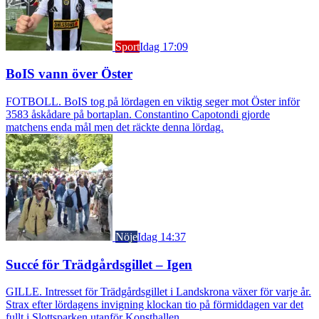
Sport
Idag 17:09
BoIS vann över Öster
FOTBOLL. BoIS tog på lördagen en viktig seger mot Öster inför
3583 åskådare på bortaplan. Constantino Capotondi gjorde
matchens enda mål men det räckte denna lördag.
Nöje
Idag 14:37
Succé för Trädgårdsgillet – Igen
GILLE. Intresset för Trädgårdsgillet i Landskrona växer för varje år.
Strax efter lördagens invigning klockan tio på förmiddagen var det
fullt i Slottsparken utanför Konsthallen.