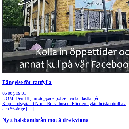
Fängelse för rattfylla
06 aug 09:31
DOM. Den 18 juni stoppade polisen en lätt lastbil på
Kapplandsgatan i Norra Borstahusen. Efter en nykterhetskontroll av
den 56-årige […]
Nytt halsbandsrån mot äldre kvinna