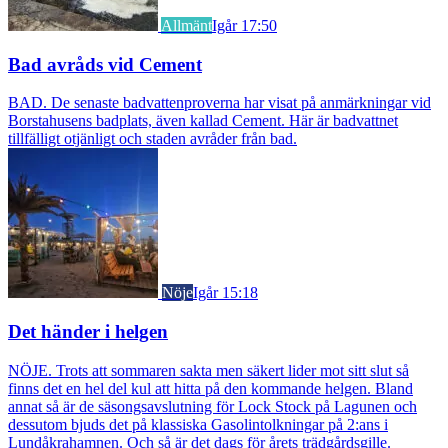
Allmänt
Igår 17:50
Bad avråds vid Cement
BAD. De senaste badvattenproverna har visat på anmärkningar vid
Borstahusens badplats, även kallad Cement. Här är badvattnet
tillfälligt otjänligt och staden avråder från bad.
Nöje
Igår 15:18
Det händer i helgen
NÖJE. Trots att sommaren sakta men säkert lider mot sitt slut så
finns det en hel del kul att hitta på den kommande helgen. Bland
annat så är de säsongsavslutning för Lock Stock på Lagunen och
dessutom bjuds det på klassiska Gasolintolkningar på 2:ans i
Lundåkrahamnen. Och så är det dags för årets trädgårdsgille.