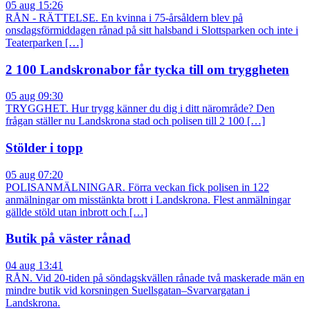
05 aug 15:26
RÅN - RÄTTELSE. En kvinna i 75-årsåldern blev på
onsdagsförmiddagen rånad på sitt halsband i Slottsparken och inte i
Teaterparken […]
2 100 Landskronabor får tycka till om tryggheten
05 aug 09:30
TRYGGHET. Hur trygg känner du dig i ditt närområde? Den
frågan ställer nu Landskrona stad och polisen till 2 100 […]
Stölder i topp
05 aug 07:20
POLISANMÄLNINGAR. Förra veckan fick polisen in 122
anmälningar om misstänkta brott i Landskrona. Flest anmälningar
gällde stöld utan inbrott och […]
Butik på väster rånad
04 aug 13:41
RÅN. Vid 20-tiden på söndagskvällen rånade två maskerade män en
mindre butik vid korsningen Suellsgatan–Svarvargatan i
Landskrona.