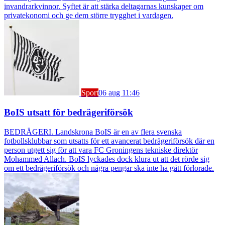
invandrarkvinnor. Syftet är att stärka deltagarnas kunskaper om
privatekonomi och ge dem större trygghet i vardagen.
Sport
06 aug 11:46
BoIS utsatt för bedrägeriförsök
BEDRÄGERI. Landskrona BoIS är en av flera svenska
fotbollsklubbar som utsatts för ett avancerat bedrägeriförsök där en
person utgett sig för att vara FC Groningens tekniske direktör
Mohammed Allach. BoIS lyckades dock klura ut att det rörde sig
om ett bedrägeriförsök och några pengar ska inte ha gått förlorade.