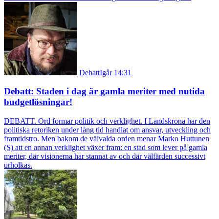
Debatt
Igår 14:31
Debatt: Staden i dag är gamla meriter med nutida
budgetlösningar!
DEBATT. Ord formar politik och verklighet. I Landskrona har den
politiska retoriken under lång tid handlat om ansvar, utveckling och
framtidstro. Men bakom de välvalda orden menar Marko Huttunen
(S) att en annan verklighet växer fram: en stad som lever på gamla
meriter, där visionerna har stannat av och där välfärden successivt
urholkas.