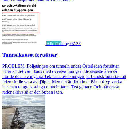
Allmänt
Idag 07:27
Tunnelkaoset fortsätter
PROBLEM. Följetången om tunneln under Österleden fortsätter.
Efter att det varit kaos med översvämningar i de senaste åren så
trodde de ansvariga på Tekniska avdelningen på Landskrona stad att
felen skulle vara avhjälpta. Men det är dom inte. På en dryg vecka
har man tvingats stänga tunneln igen. Två gånger. Och när dessa
rader skrivs så är den öppen igen.