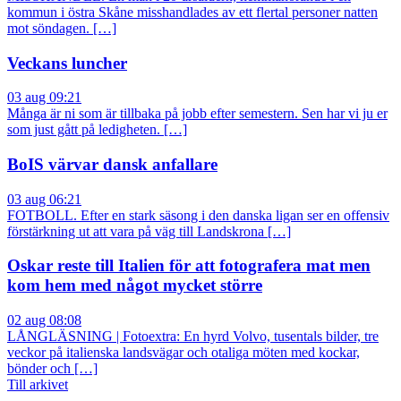
kommun i östra Skåne misshandlades av ett flertal personer natten
mot söndagen. […]
Veckans luncher
03 aug 09:21
Många är ni som är tillbaka på jobb efter semestern. Sen har vi ju er
som just gått på ledigheten. […]
BoIS värvar dansk anfallare
03 aug 06:21
FOTBOLL. Efter en stark säsong i den danska ligan ser en offensiv
förstärkning ut att vara på väg till Landskrona […]
Oskar reste till Italien för att fotografera mat men
kom hem med något mycket större
02 aug 08:08
LÅNGLÄSNING | Fotoextra: En hyrd Volvo, tusentals bilder, tre
veckor på italienska landsvägar och otaliga möten med kockar,
bönder och […]
Till arkivet