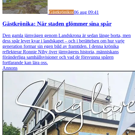
Gästkrönikor
06 aug 09:41
Gästkrönika: När staden glömmer sina spår
Den gamla järnvägen genom Landskrona är sedan länge borta, men
dess spår lever kvar i landskapet – och i berättelsen om hur varje
generation formar sin egen bild av framtiden. I denna krönika
reflekterar Ronnie Niby över järnvägens historia, människans
föränderliga samhällsvisioner och vad de försvunna spåren
fortfarande kan lära oss.
Annons