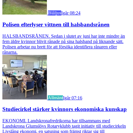
Blåljus
Igår 08:24
Polisen efterlyser vittnen till halsbandsrånen
HALSBANDSRÅNEN. Sedan i slutet av juni har inte mindre än
fem äldre kvinnor blivit rånade på sina halsband på liknande sätt.
Polisen arbetar nu brett för att försöka identifiera rånaren eller
rånarna.
Allmänt
Igår 07:16
Studiecirkel stärker kvinnors ekonomiska kunskap
EKONOMI. Landskronafredrikorna har tillsammans med
Landskrona Glumslövs Rotaryklubb tagit initiativ till studiecirkeln
Livslång ekonomi, en satsning som främst riktar sig till