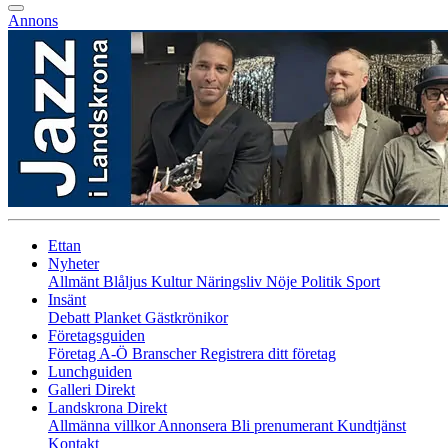
Annons
Ettan
Nyheter
Allmänt
Blåljus
Kultur
Näringsliv
Nöje
Politik
Sport
Insänt
Debatt
Planket
Gästkrönikor
Företagsguiden
Företag A-Ö
Branscher
Registrera ditt företag
Lunchguiden
Galleri Direkt
Landskrona Direkt
Allmänna villkor
Annonsera
Bli prenumerant
Kundtjänst
Kontakt