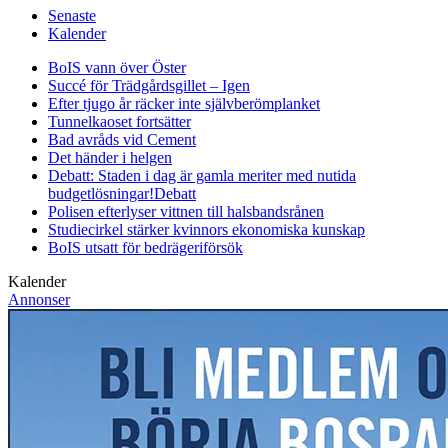
Senaste
Kalender
BoIS vann över Öster
Succé för Trädgårdsgillet – Igen
Efter tjugo år räcker inte självberöm
planket
Tunnelkaoset fortsätter
Bad avråds vid Cement
Det händer i helgen
Debatt: Staden i dag är gamla meriter med nutida
budgetlösningar!
Debatt
Polisen efterlyser vittnen till halsbandsrånen
Studiecirkel stärker kvinnors ekonomiska kunskap
BoIS utsatt för bedrägeriförsök
Kalender
Annonser