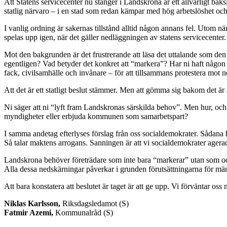
Att Statens servicecenter nu stänger i Landskrona är ett allvarligt 
statlig närvaro – i en stad som redan kämpar med hög arbetslöshet oc
I vanlig ordning är sakernas tillstånd alltid någon annans fel. Utom när
spelas upp igen, när det gäller nedläggningen av statens servicecenter
Mot den bakgrunden är det frustrerande att läsa det uttalande som den
egentligen? Vad betyder det konkret att “markera”? Har ni haft någon 
fack, civilsamhälle och invånare – för att tillsammans protestera mot
Att det är ett statligt beslut stämmer. Men att gömma sig bakom det är 
Ni säger att ni “lyft fram Landskronas särskilda behov”. Men hur, och 
myndigheter eller erbjuda kommunen som samarbetspart?
I samma andetag efterlyses förslag från oss socialdemokrater. Sådana 
Så talar maktens arrogans. Sanningen är att vi socialdemokrater agerad
Landskrona behöver företrädare som inte bara “markerar” utan som ocks
Alla dessa nedskärningar påverkar i grunden förutsättningarna för männi
Att bara konstatera att beslutet är taget är att ge upp. Vi förväntar os
Niklas Karlsson,
Riksdagsledamot (S)
Fatmir Azemi,
Kommunalråd (S)