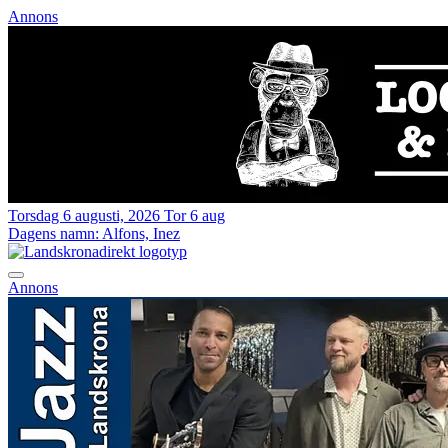
Annons
Torsdag 6 augusti, 2026
Tor 6 aug
Dagens namn:
Alfons, Inez
Annons