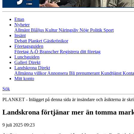
Ettan
Nyheter
Allmänt
Blåljus
Kultur
Näringsliv
Nöje
Politik
Sport
Insänt
Debatt
Planket
Gästkrönikor
Företagsguiden
Företag A-Ö
Branscher
Registrera ditt företag
Lunchguiden
Galleri Direkt
Landskrona Direkt
Allmänna villkor
Annonsera
Bli prenumerant
Kundtjänst
Konta
Mitt konto
Sök
PLANKET - Inlägget på denna sida är insändare och åsikterna är skr
Landskrona förtjänar mer än tomma mark
9 juli 2025 09:23