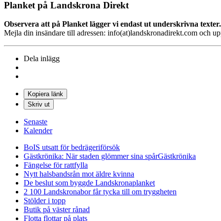
Planket på Landskrona Direkt
Observera att på Planket lägger vi endast ut underskrivna texter.
Mejla din insändare till adressen: info(at)landskronadirekt.com och u
Dela inlägg
Kopiera länk
Skriv ut
Senaste
Kalender
BoIS utsatt för bedrägeriförsök
Gästkrönika: När staden glömmer sina spår
Gästkrönika
Fängelse för rattfylla
Nytt halsbandsrån mot äldre kvinna
De beslut som byggde Landskrona
planket
2 100 Landskronabor får tycka till om tryggheten
Stölder i topp
Butik på väster rånad
Flotta flottar på plats