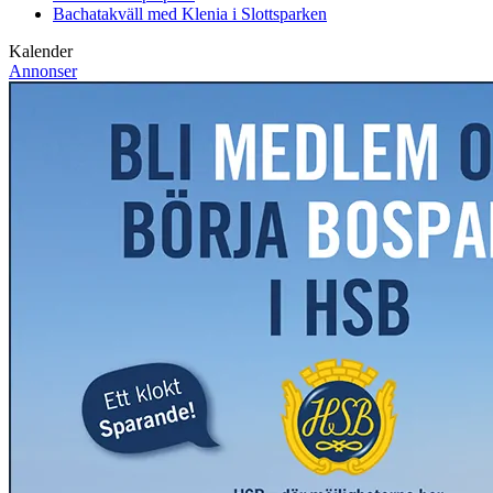
Bachatakväll med Klenia i Slottsparken
Kalender
Annonser