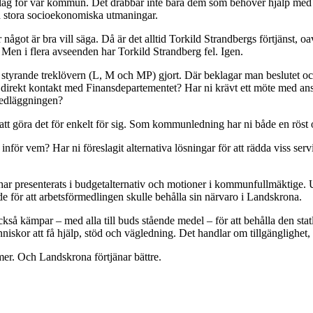
bakslag för vår kommun. Det drabbar inte bara dem som behöver hjälp m
h stora socioekonomiska utmaningar.
 något är bra vill säga. Då är det alltid Torkild Strandbergs förtjänst, 
. Men i flera avseenden har Torkild Strandberg fel. Igen.
 styrande treklövern (L, M och MP) gjort. Där beklagar man beslutet oc
direkt kontakt med Finansdepartementet? Har ni krävt ett möte med ansva
 nedläggningen?
att göra det för enkelt för sig. Som kommunledning har ni både en röst o
inför vem? Har ni föreslagit alternativa lösningar för att rädda viss se
har presenterats i budgetalternativ och motioner i kommunfullmäktige. 
e för att arbetsförmedlingen skulle behålla sin närvaro i Landskrona.
å kämpar – med alla till buds stående medel – för att behålla den stat
skor att få hjälp, stöd och vägledning. Det handlar om tillgänglighet, om
s mer. Och Landskrona förtjänar bättre.