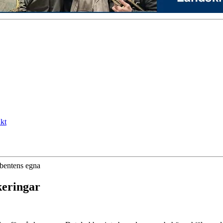
kt
ibentens egna
eringar