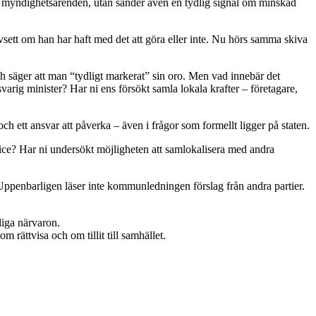
ed myndighetsärenden, utan sänder även en tydlig signal om minskad
oavsett om han har haft med det att göra eller inte. Nu hörs samma skiva
h säger att man “tydligt markerat” sin oro. Men vad innebär det
rig minister? Har ni ens försökt samla lokala krafter – företagare,
ch ett ansvar att påverka – även i frågor som formellt ligger på staten.
rvice? Har ni undersökt möjligheten att samlokalisera med andra
Uppenbarligen läser inte kommunledningen förslag från andra partier.
liga närvaron.
 rättvisa och om tillit till samhället.