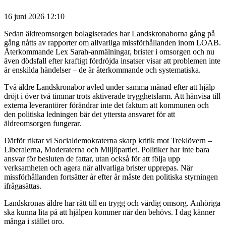
16 juni 2026 12:10
Sedan äldreomsorgen bolagiserades har Landskronaborna gång på
gång nåtts av rapporter om allvarliga missförhållanden inom LOAB.
Återkommande Lex Sarah-anmälningar, brister i omsorgen och nu
även dödsfall efter kraftigt fördröjda insatser visar att problemen inte
är enskilda händelser – de är återkommande och systematiska.
Två äldre Landskronabor avled under samma månad efter att hjälp
dröjt i över två timmar trots aktiverade trygghetslarm. Att hänvisa till
externa leverantörer förändrar inte det faktum att kommunen och
den politiska ledningen bär det yttersta ansvaret för att
äldreomsorgen fungerar.
Därför riktar vi Socialdemokraterna skarp kritik mot Treklövern –
Liberalerna, Moderaterna och Miljöpartiet. Politiker har inte bara
ansvar för besluten de fattar, utan också för att följa upp
verksamheten och agera när allvarliga brister upprepas. När
missförhållanden fortsätter år efter år måste den politiska styrningen
ifrågasättas.
Landskronas äldre har rätt till en trygg och värdig omsorg. Anhöriga
ska kunna lita på att hjälpen kommer när den behövs. I dag känner
många i stället oro.