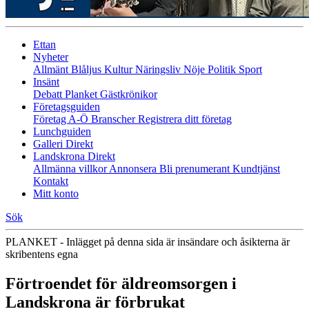
Ettan
Nyheter
Allmänt
Blåljus
Kultur
Näringsliv
Nöje
Politik
Sport
Insänt
Debatt
Planket
Gästkrönikor
Företagsguiden
Företag A-Ö
Branscher
Registrera ditt företag
Lunchguiden
Galleri Direkt
Landskrona Direkt
Allmänna villkor
Annonsera
Bli prenumerant
Kundtjänst
Kontakt
Mitt konto
Sök
PLANKET - Inlägget på denna sida är insändare och åsikterna är
skribentens egna
Förtroendet för äldreomsorgen i
Landskrona är förbrukat