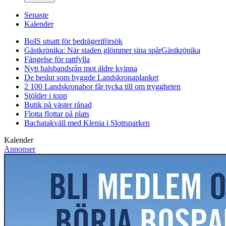
Senaste
Kalender
BoIS utsatt för bedrägeriförsök
Gästkrönika: När staden glömmer sina spår
Gästkrönika
Fängelse för rattfylla
Nytt halsbandsrån mot äldre kvinna
De beslut som byggde Landskrona
planket
2 100 Landskronabor får tycka till om tryggheten
Stölder i topp
Butik på väster rånad
Flotta flottar på plats
Bachatakväll med Klenia i Slottsparken
Kalender
Annonser