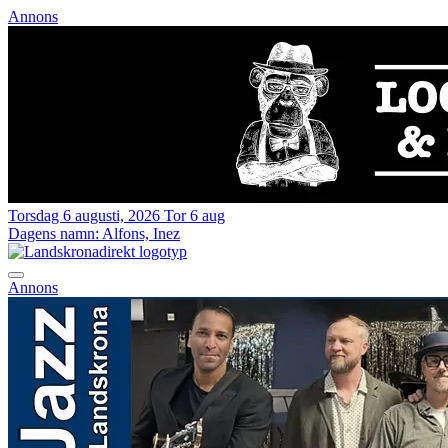
Annons
Torsdag 6 augusti, 2026
Tor 6 aug
Dagens namn:
Alfons, Inez
Annons