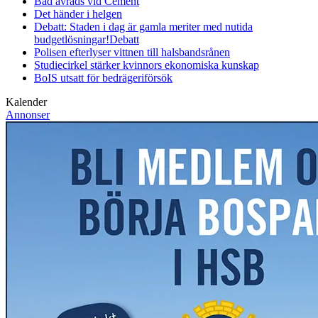
Bad avråds vid Cement
Det händer i helgen
Debatt: Staden i dag är gamla meriter med nutida
budgetlösningar!
Debatt
Polisen efterlyser vittnen till halsbandsrånen
Studiecirkel stärker kvinnors ekonomiska kunskap
BoIS utsatt för bedrägeriförsök
Kalender
Annonser