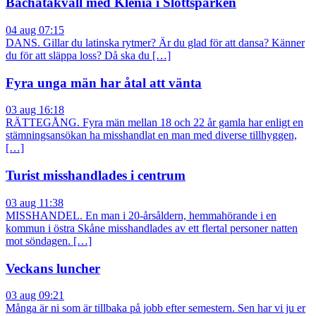
Bachatakväll med Klenia i Slottsparken
04 aug 07:15
DANS. Gillar du latinska rytmer? Är du glad för att dansa? Känner
du för att släppa loss? Då ska du […]
Fyra unga män har åtal att vänta
03 aug 16:18
RÄTTEGÅNG. Fyra män mellan 18 och 22 år gamla har enligt en
stämningsansökan ha misshandlat en man med diverse tillhyggen,
[…]
Turist misshandlades i centrum
03 aug 11:38
MISSHANDEL. En man i 20-årsåldern, hemmahörande i en
kommun i östra Skåne misshandlades av ett flertal personer natten
mot söndagen. […]
Veckans luncher
03 aug 09:21
Många är ni som är tillbaka på jobb efter semestern. Sen har vi ju er