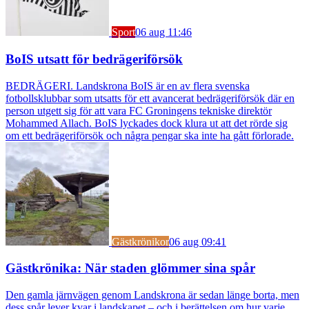
Sport
06 aug 11:46
BoIS utsatt för bedrägeriförsök
BEDRÄGERI. Landskrona BoIS är en av flera svenska
fotbollsklubbar som utsatts för ett avancerat bedrägeriförsök där en
person utgett sig för att vara FC Groningens tekniske direktör
Mohammed Allach. BoIS lyckades dock klura ut att det rörde sig
om ett bedrägeriförsök och några pengar ska inte ha gått förlorade.
Gästkrönikor
06 aug 09:41
Gästkrönika: När staden glömmer sina spår
Den gamla järnvägen genom Landskrona är sedan länge borta, men
dess spår lever kvar i landskapet – och i berättelsen om hur varje