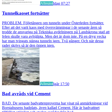
Allmänt
Idag 07:27
Tunnelkaoset fortsätter
PROBLEM. Följetången om tunneln under Österleden fortsätter.
Efter att det varit kaos med översvämningar i de senaste åren så
trodde de ansvariga på Tekniska avdelningen på Landskrona stad att
felen skulle vara avhjälpta. Men det är dom inte. På en dryg vecka
har man tvingats stänga tunneln igen. Två gånger. Och när dessa
rader skrivs så är den öppen igen.
Allmänt
Igår 17:50
Bad avråds vid Cement
BAD. De senaste badvattenproverna har visat på anmärkningar vid
Borstahusens badplats, även kallad Cement. Här är badvattnet