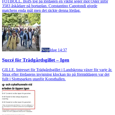
FOTBOLL. BoIS tog på lördagen en viktig seger mot Öster inför
3583 åskådare på bortaplan. Constantino Capotondi gjorde
matchens enda mål men det räckte denna lördag.
Nöje
Idag 14:37
Succé för Trädgårdsgillet – Igen
GILLE. Intresset för Trädgårdsgillet i Landskrona växer för varje år.
Strax efter lördagens invigning klockan tio på förmiddagen var det
fullt i Slottsparken utanför Konsthallen.