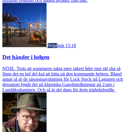
tillfälligt otjänligt och staden avråder från bad.
Nöje
Igår 15:18
Det händer i helgen
NÖJE. Trots att sommaren sakta men säkert lider mot sitt slut så
finns det en hel del kul att hitta på den kommande helgen. Bland
annat så är de säsongsavslutning för Lock Stock på Lagunen och
dessutom bjuds det på klassiska Gasolintolkningar på 2:ans i
Lundåkrahamnen. Och så är det dags för årets trädgårdsgille.