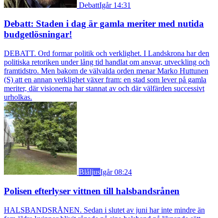
Debatt
Igår 14:31
Debatt: Staden i dag är gamla meriter med nutida
budgetlösningar!
DEBATT. Ord formar politik och verklighet. I Landskrona har den
politiska retoriken under lång tid handlat om ansvar, utveckling och
framtidstro. Men bakom de välvalda orden menar Marko Huttunen
(S) att en annan verklighet växer fram: en stad som lever på gamla
meriter, där visionerna har stannat av och där välfärden successivt
urholkas.
Blåljus
Igår 08:24
Polisen efterlyser vittnen till halsbandsrånen
HALSBANDSRÅNEN. Sedan i slutet av juni har inte mindre än