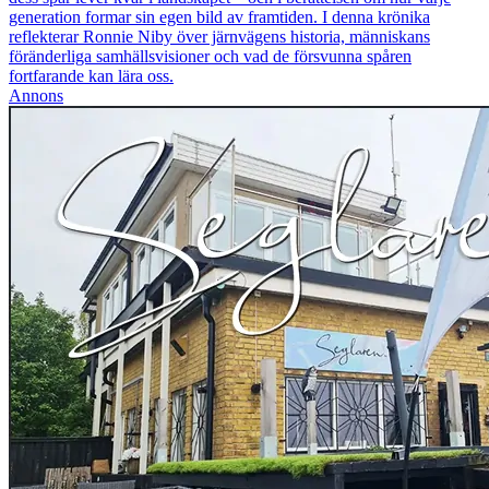
generation formar sin egen bild av framtiden. I denna krönika
reflekterar Ronnie Niby över järnvägens historia, människans
föränderliga samhällsvisioner och vad de försvunna spåren
fortfarande kan lära oss.
Annons