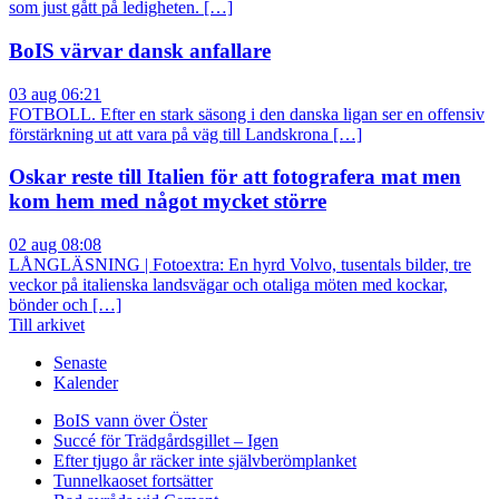
som just gått på ledigheten. […]
BoIS värvar dansk anfallare
03 aug 06:21
FOTBOLL. Efter en stark säsong i den danska ligan ser en offensiv
förstärkning ut att vara på väg till Landskrona […]
Oskar reste till Italien för att fotografera mat men
kom hem med något mycket större
02 aug 08:08
LÅNGLÄSNING | Fotoextra: En hyrd Volvo, tusentals bilder, tre
veckor på italienska landsvägar och otaliga möten med kockar,
bönder och […]
Till arkivet
Senaste
Kalender
BoIS vann över Öster
Succé för Trädgårdsgillet – Igen
Efter tjugo år räcker inte självberöm
planket
Tunnelkaoset fortsätter