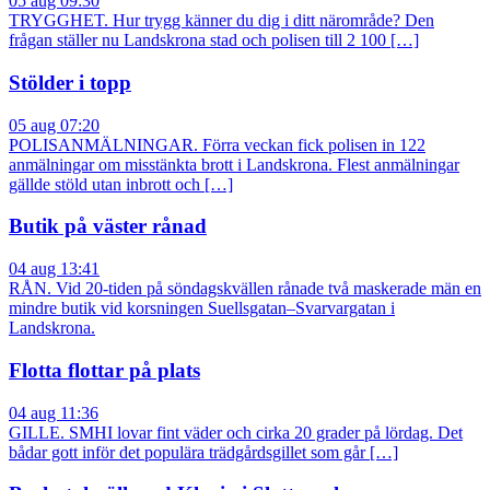
05 aug 09:30
TRYGGHET. Hur trygg känner du dig i ditt närområde? Den
frågan ställer nu Landskrona stad och polisen till 2 100 […]
Stölder i topp
05 aug 07:20
POLISANMÄLNINGAR. Förra veckan fick polisen in 122
anmälningar om misstänkta brott i Landskrona. Flest anmälningar
gällde stöld utan inbrott och […]
Butik på väster rånad
04 aug 13:41
RÅN. Vid 20-tiden på söndagskvällen rånade två maskerade män en
mindre butik vid korsningen Suellsgatan–Svarvargatan i
Landskrona.
Flotta flottar på plats
04 aug 11:36
GILLE. SMHI lovar fint väder och cirka 20 grader på lördag. Det
bådar gott inför det populära trädgårdsgillet som går […]