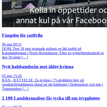
Fängelse för rattfylla
06 aug 09:31
DOM. Den 18 juni stoppade polisen en lätt lastbil på
Kapplandsgatan i Norra Borstahusen. Efter en nykterhetskontroll av
den 56-årige […]
Nytt halsbandsrån mot äldre kvinna
05 aug 15:26
RÅN - RÄTTELSE. En kvinna i 75-årsåldern blev på
onsdagsförmiddagen rånad på sitt halsband i Slottsparken och inte i
Teaterparken […]
2 100 Landskronabor får tycka till om tryggheten