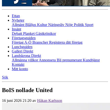
Ettan
Nyheter
Allmänt
Blåljus
Kultur
Näringsliv
Nöje
Politik
Sport
Insänt
Debatt
Planket
Gästkrönikor
Företagsguiden
Företag A-Ö
Branscher
Registrera ditt företag
Lunchguiden
Galleri Direkt
Landskrona Direkt
Allmänna villkor
Annonsera
Bli prenumerant
Kundtjänst
Kontakt
Mitt konto
Sök
BoIS nollade United
16 juni 2026 21:20
av
Håkan Karlsson