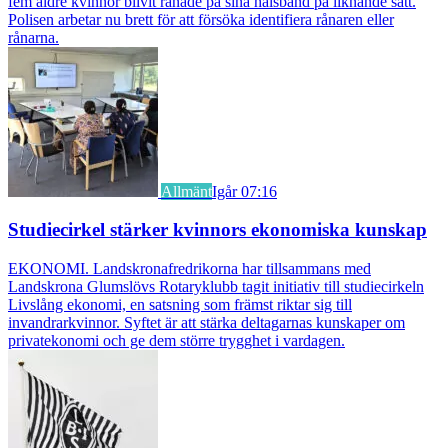
fem äldre kvinnor blivit rånade på sina halsband på liknande sätt.
Polisen arbetar nu brett för att försöka identifiera rånaren eller
rånarna.
Allmänt
Igår 07:16
Studiecirkel stärker kvinnors ekonomiska kunskap
EKONOMI. Landskronafredrikorna har tillsammans med
Landskrona Glumslövs Rotaryklubb tagit initiativ till studiecirkeln
Livslång ekonomi, en satsning som främst riktar sig till
invandrarkvinnor. Syftet är att stärka deltagarnas kunskaper om
privatekonomi och ge dem större trygghet i vardagen.