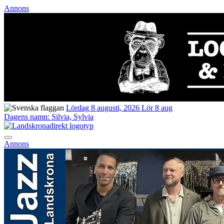
Annons
Lördag 8 augusti, 2026
Lör 8 aug
Dagens namn:
Silvia, Sylvia
Annons