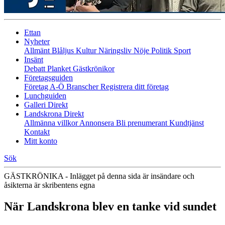
Ettan
Nyheter
Allmänt
Blåljus
Kultur
Näringsliv
Nöje
Politik
Sport
Insänt
Debatt
Planket
Gästkrönikor
Företagsguiden
Företag A-Ö
Branscher
Registrera ditt företag
Lunchguiden
Galleri Direkt
Landskrona Direkt
Allmänna villkor
Annonsera
Bli prenumerant
Kundtjänst
Kontakt
Mitt konto
Sök
GÄSTKRÖNIKA - Inlägget på denna sida är insändare och
åsikterna är skribentens egna
När Landskrona blev en tanke vid sundet