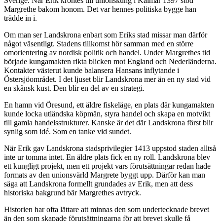
Sverige. När Erik kröntes till unionskung i Kalmar 1397 stod
Margrethe bakom honom. Det var hennes politiska bygge han
trädde in i.
Om man ser Landskrona enbart som Eriks stad missar man därför
något väsentligt. Stadens tillkomst hör samman med en större
omorientering av nordisk politik och handel. Under Margrethes tid
började kungamakten rikta blicken mot England och Nederländerna.
Kontakter västerut kunde balansera Hansans inflytande i
Östersjöområdet. I det ljuset blir Landskrona mer än en ny stad vid
en skånsk kust. Den blir en del av en strategi.
En hamn vid Öresund, ett äldre fiskeläge, en plats där kungamakten
kunde locka utländska köpmän, styra handel och skapa en motvikt
till gamla handelsstrukturer. Kanske är det där Landskrona först blir
synlig som idé. Som en tanke vid sundet.
När Erik gav Landskrona stadsprivilegier 1413 uppstod staden alltså
inte ur tomma intet. En äldre plats fick en ny roll. Landskrona blev
ett kungligt projekt, men ett projekt vars förutsättningar redan hade
formats av den unionsvärld Margrete byggt upp. Därför kan man
säga att Landskrona formellt grundades av Erik, men att dess
historiska bakgrund bär Margrethes avtryck.
Historien har ofta lättare att minnas den som undertecknade brevet
än den som skapade förutsättningarna för att brevet skulle få