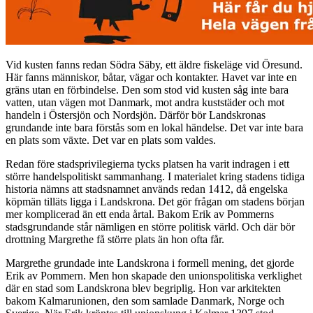
Vid kusten fanns redan Södra Säby, ett äldre fiskeläge vid Öresund.
Här fanns människor, båtar, vägar och kontakter. Havet var inte en
gräns utan en förbindelse. Den som stod vid kusten såg inte bara
vatten, utan vägen mot Danmark, mot andra kuststäder och mot
handeln i Östersjön och Nordsjön. Därför bör Landskronas
grundande inte bara förstås som en lokal händelse. Det var inte bara
en plats som växte. Det var en plats som valdes.
Redan före stadsprivilegierna tycks platsen ha varit indragen i ett
större handelspolitiskt sammanhang. I materialet kring stadens tidiga
historia nämns att stadsnamnet används redan 1412, då engelska
köpmän tilläts ligga i Landskrona. Det gör frågan om stadens början
mer komplicerad än ett enda årtal. Bakom Erik av Pommerns
stadsgrundande står nämligen en större politisk värld. Och där bör
drottning Margrethe få större plats än hon ofta får.
Margrethe grundade inte Landskrona i formell mening, det gjorde
Erik av Pommern. Men hon skapade den unionspolitiska verklighet
där en stad som Landskrona blev begriplig. Hon var arkitekten
bakom Kalmarunionen, den som samlade Danmark, Norge och