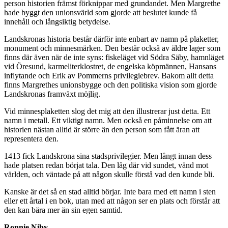
person historien främst förknippar med grundandet. Men Margrethe
hade byggt den unionsvärld som gjorde att beslutet kunde få
innehåll och långsiktig betydelse.
Landskronas historia består därför inte enbart av namn på plaketter,
monument och minnesmärken. Den består också av äldre lager som
finns där även när de inte syns: fiskeläget vid Södra Säby, hamnläget
vid Öresund, karmeliterklostret, de engelska köpmännen, Hansans
inflytande och Erik av Pommerns privilegiebrev. Bakom allt detta
finns Margrethes unionsbygge och den politiska vision som gjorde
Landskronas framväxt möjlig.
Vid minnesplaketten slog det mig att den illustrerar just detta. Ett
namn i metall. Ett viktigt namn. Men också en påminnelse om att
historien nästan alltid är större än den person som fått äran att
representera den.
1413 fick Landskrona sina stadsprivilegier. Men långt innan dess
hade platsen redan börjat tala. Den låg där vid sundet, vänd mot
världen, och väntade på att någon skulle förstå vad den kunde bli.
Kanske är det så en stad alltid börjar. Inte bara med ett namn i sten
eller ett årtal i en bok, utan med att någon ser en plats och förstår att
den kan bära mer än sin egen samtid.
Ronnie Niby