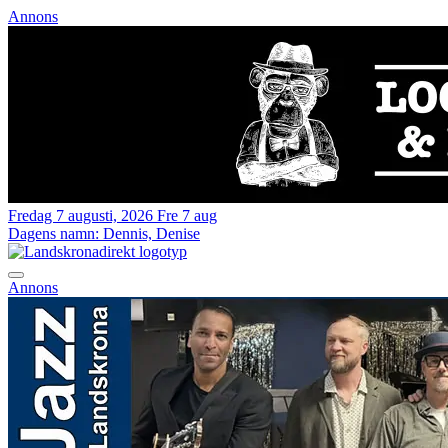
Annons
Fredag 7 augusti, 2026
Fre 7 aug
Dagens namn:
Dennis, Denise
Annons