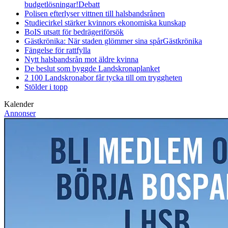
budgetlösningar!
Debatt
Polisen efterlyser vittnen till halsbandsrånen
Studiecirkel stärker kvinnors ekonomiska kunskap
BoIS utsatt för bedrägeriförsök
Gästkrönika: När staden glömmer sina spår
Gästkrönika
Fängelse för rattfylla
Nytt halsbandsrån mot äldre kvinna
De beslut som byggde Landskrona
planket
2 100 Landskronabor får tycka till om tryggheten
Stölder i topp
Kalender
Annonser