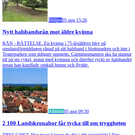
Blåljus
05 aug 15:26
Nytt halsbandsrån mot äldre kvinna
RÅN - RÄTTELSE. En kvinna i 75-årsåldern blev på
onsdagsförmiddagen rånad på sitt halsband i Slottsparken och inte i
Teaterparken som tidigare uppgetts. Gärningsmannen ska ha stannat
till på sin cykel, pratat med kvinnan och därefter ryckt av halsbandet
innan han knuffade omkull henne och flydde.
Allmänt
05 aug 09:30
2 100 Landskronabor får tycka till om tryggheten
TRYGGHET. Hur trygg känner du dig i ditt närområde? Den