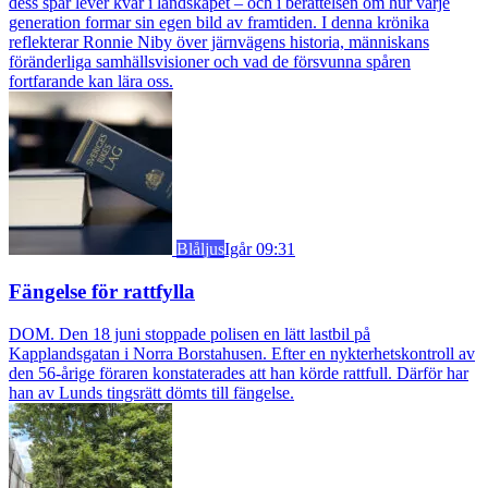
dess spår lever kvar i landskapet – och i berättelsen om hur varje
generation formar sin egen bild av framtiden. I denna krönika
reflekterar Ronnie Niby över järnvägens historia, människans
föränderliga samhällsvisioner och vad de försvunna spåren
fortfarande kan lära oss.
Blåljus
Igår 09:31
Fängelse för rattfylla
DOM. Den 18 juni stoppade polisen en lätt lastbil på
Kapplandsgatan i Norra Borstahusen. Efter en nykterhetskontroll av
den 56-årige föraren konstaterades att han körde rattfull. Därför har
han av Lunds tingsrätt dömts till fängelse.