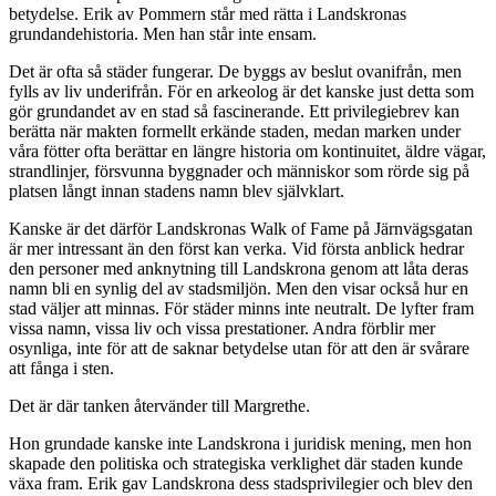
betydelse. Erik av Pommern står med rätta i Landskronas
grundandehistoria. Men han står inte ensam.
Det är ofta så städer fungerar. De byggs av beslut ovanifrån, men
fylls av liv underifrån. För en arkeolog är det kanske just detta som
gör grundandet av en stad så fascinerande. Ett privilegiebrev kan
berätta när makten formellt erkände staden, medan marken under
våra fötter ofta berättar en längre historia om kontinuitet, äldre vägar,
strandlinjer, försvunna byggnader och människor som rörde sig på
platsen långt innan stadens namn blev självklart.
Kanske är det därför Landskronas Walk of Fame på Järnvägsgatan
är mer intressant än den först kan verka. Vid första anblick hedrar
den personer med anknytning till Landskrona genom att låta deras
namn bli en synlig del av stadsmiljön. Men den visar också hur en
stad väljer att minnas. För städer minns inte neutralt. De lyfter fram
vissa namn, vissa liv och vissa prestationer. Andra förblir mer
osynliga, inte för att de saknar betydelse utan för att den är svårare
att fånga i sten.
Det är där tanken återvänder till Margrethe.
Hon grundade kanske inte Landskrona i juridisk mening, men hon
skapade den politiska och strategiska verklighet där staden kunde
växa fram. Erik gav Landskrona dess stadsprivilegier och blev den