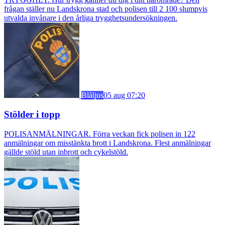
frågan ställer nu Landskrona stad och polisen till 2 100 slumpvis
utvalda invånare i den årliga trygghetsundersökningen.
Blåljus
05 aug 07:20
Stölder i topp
POLISANMÄLNINGAR. Förra veckan fick polisen in 122
anmälningar om misstänkta brott i Landskrona. Flest anmälningar
gällde stöld utan inbrott och cykelstöld.