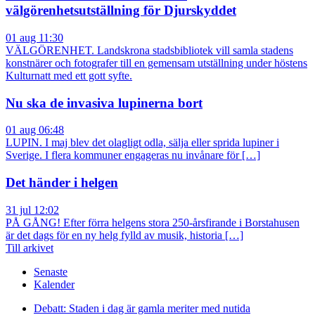
välgörenhetsutställning för Djurskyddet
01 aug 11:30
VÄLGÖRENHET. Landskrona stadsbibliotek vill samla stadens
konstnärer och fotografer till en gemensam utställning under höstens
Kulturnatt med ett gott syfte.
Nu ska de invasiva lupinerna bort
01 aug 06:48
LUPIN. I maj blev det olagligt odla, sälja eller sprida lupiner i
Sverige. I flera kommuner engageras nu invånare för […]
Det händer i helgen
31 jul 12:02
PÅ GÅNG! Efter förra helgens stora 250-årsfirande i Borstahusen
är det dags för en ny helg fylld av musik, historia […]
Till arkivet
Senaste
Kalender
Debatt: Staden i dag är gamla meriter med nutida