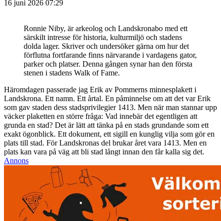
16 juni 2026 07:29
Ronnie Niby, är arkeolog och Landskronabo med ett
särskilt intresse för historia, kulturmiljö och stadens
dolda lager. Skriver och undersöker gärna om hur det
förflutna fortfarande finns närvarande i vardagens gator,
parker och platser. Denna gången synar han den första
stenen i stadens Walk of Fame.
Häromdagen passerade jag Erik av Pommerns minnesplakett i
Landskrona. Ett namn. Ett årtal. En påminnelse om att det var Erik
som gav staden dess stadsprivilegier 1413. Men när man stannar upp
väcker plaketten en större fråga: Vad innebär det egentligen att
grunda en stad? Det är lätt att tänka på en stads grundande som ett
exakt ögonblick. Ett dokument, ett sigill en kunglig vilja som gör en
plats till stad. För Landskronas del brukar året vara 1413. Men en
plats kan vara på väg att bli stad långt innan den får kalla sig det.
Annons