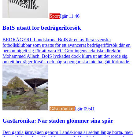
Sport
Igår 11:46
BoIS utsatt för bedrägeriförsök
BEDRÄGERI. Landskrona BoIS är en av flera svenska
fotbollsklubbar som utsatts för ett avancerat bedrägeriförsök där en
person utgett sig för att vara FC Groningens tekniske direktör
Mohammed Allach. BoIS lyckades dock klura ut att det rörde sig
om ett bedrägeriförsök och några pengar ska inte ha gått förlorade.
Gästkrönikor
Igår 09:41
Gästkrönika: När staden glömmer sina spår
Den gamla järnvägen genom Landskrona är sedan länge borta, men