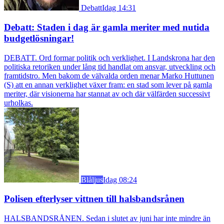
Debatt
Idag 14:31
Debatt: Staden i dag är gamla meriter med nutida
budgetlösningar!
DEBATT. Ord formar politik och verklighet. I Landskrona har den
politiska retoriken under lång tid handlat om ansvar, utveckling och
framtidstro. Men bakom de välvalda orden menar Marko Huttunen
(S) att en annan verklighet växer fram: en stad som lever på gamla
meriter, där visionerna har stannat av och där välfärden successivt
urholkas.
Blåljus
Idag 08:24
Polisen efterlyser vittnen till halsbandsrånen
HALSBANDSRÅNEN. Sedan i slutet av juni har inte mindre än