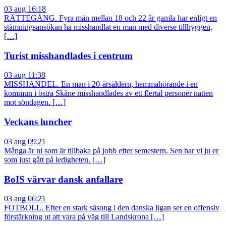
03 aug 16:18
RÄTTEGÅNG. Fyra män mellan 18 och 22 år gamla har enligt en
stämningsansökan ha misshandlat en man med diverse tillhyggen,
[…]
Turist misshandlades i centrum
03 aug 11:38
MISSHANDEL. En man i 20-årsåldern, hemmahörande i en
kommun i östra Skåne misshandlades av ett flertal personer natten
mot söndagen. […]
Veckans luncher
03 aug 09:21
Många är ni som är tillbaka på jobb efter semestern. Sen har vi ju er
som just gått på ledigheten. […]
BoIS värvar dansk anfallare
03 aug 06:21
FOTBOLL. Efter en stark säsong i den danska ligan ser en offensiv
förstärkning ut att vara på väg till Landskrona […]