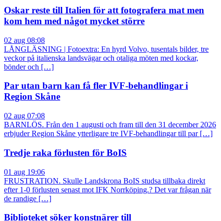
Oskar reste till Italien för att fotografera mat men
kom hem med något mycket större
02 aug 08:08
LÅNGLÄSNING | Fotoextra: En hyrd Volvo, tusentals bilder, tre
veckor på italienska landsvägar och otaliga möten med kockar,
bönder och […]
Par utan barn kan få fler IVF-behandlingar i
Region Skåne
02 aug 07:08
BARNLÖS. Från den 1 augusti och fram till den 31 december 2026
erbjuder Region Skåne ytterligare tre IVF-behandlingar till par […]
Tredje raka förlusten för BoIS
01 aug 19:06
FRUSTRATION. Skulle Landskrona BoIS studsa tillbaka direkt
efter 1-0 förlusten senast mot IFK Norrköping.? Det var frågan när
de randige […]
Biblioteket söker konstnärer till