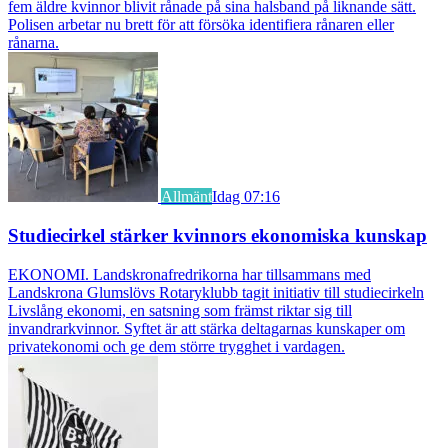
fem äldre kvinnor blivit rånade på sina halsband på liknande sätt.
Polisen arbetar nu brett för att försöka identifiera rånaren eller
rånarna.
Allmänt
Idag 07:16
Studiecirkel stärker kvinnors ekonomiska kunskap
EKONOMI. Landskronafredrikorna har tillsammans med
Landskrona Glumslövs Rotaryklubb tagit initiativ till studiecirkeln
Livslång ekonomi, en satsning som främst riktar sig till
invandrarkvinnor. Syftet är att stärka deltagarnas kunskaper om
privatekonomi och ge dem större trygghet i vardagen.