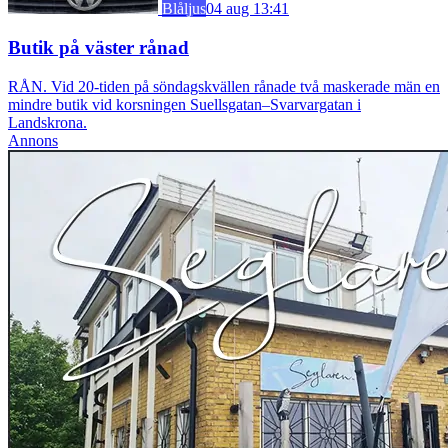
Blåljus
04 aug 13:41
Butik på väster rånad
RÅN. Vid 20-tiden på söndagskvällen rånade två maskerade män en
mindre butik vid korsningen Suellsgatan–Svarvargatan i
Landskrona.
Annons