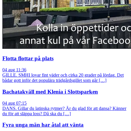
Flotta flottar på plats
04 aug 11:36
GILLE. SMHI lovar fint väder och cirka 20 grader på lördag. Det
bådar gott inför det populära trädgårdsgillet som går […]
Bachatakväll med Klenia i Slottsparken
04 aug 07:15
DANS. Gillar du latinska rytmer? Är du glad för att dansa? Känner
du för att släppa loss? Då ska du […]
Fyra unga män har åtal att vänta