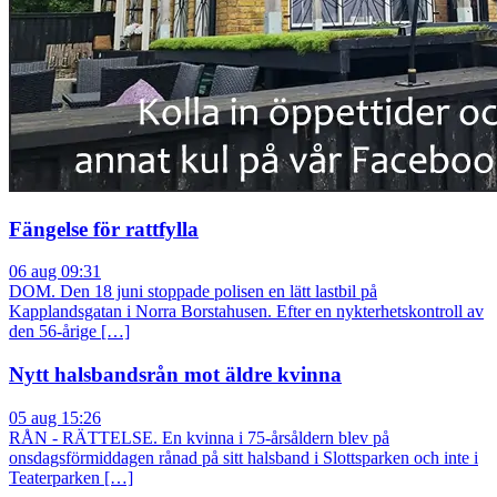
Fängelse för rattfylla
06 aug 09:31
DOM. Den 18 juni stoppade polisen en lätt lastbil på
Kapplandsgatan i Norra Borstahusen. Efter en nykterhetskontroll av
den 56-årige […]
Nytt halsbandsrån mot äldre kvinna
05 aug 15:26
RÅN - RÄTTELSE. En kvinna i 75-årsåldern blev på
onsdagsförmiddagen rånad på sitt halsband i Slottsparken och inte i
Teaterparken […]