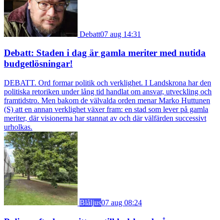
Debatt
07 aug 14:31
Debatt: Staden i dag är gamla meriter med nutida
budgetlösningar!
DEBATT. Ord formar politik och verklighet. I Landskrona har den
politiska retoriken under lång tid handlat om ansvar, utveckling och
framtidstro. Men bakom de välvalda orden menar Marko Huttunen
(S) att en annan verklighet växer fram: en stad som lever på gamla
meriter, där visionerna har stannat av och där välfärden successivt
urholkas.
Blåljus
07 aug 08:24