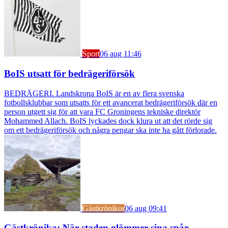
Sport
06 aug 11:46
BoIS utsatt för bedrägeriförsök
BEDRÄGERI. Landskrona BoIS är en av flera svenska
fotbollsklubbar som utsatts för ett avancerat bedrägeriförsök där en
person utgett sig för att vara FC Groningens tekniske direktör
Mohammed Allach. BoIS lyckades dock klura ut att det rörde sig
om ett bedrägeriförsök och några pengar ska inte ha gått förlorade.
Gästkrönikor
06 aug 09:41
Gästkrönika: När staden glömmer sina spår