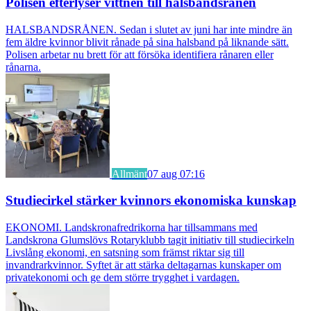
Polisen efterlyser vittnen till halsbandsrånen
HALSBANDSRÅNEN. Sedan i slutet av juni har inte mindre än
fem äldre kvinnor blivit rånade på sina halsband på liknande sätt.
Polisen arbetar nu brett för att försöka identifiera rånaren eller
rånarna.
Allmänt
07 aug 07:16
Studiecirkel stärker kvinnors ekonomiska kunskap
EKONOMI. Landskronafredrikorna har tillsammans med
Landskrona Glumslövs Rotaryklubb tagit initiativ till studiecirkeln
Livslång ekonomi, en satsning som främst riktar sig till
invandrarkvinnor. Syftet är att stärka deltagarnas kunskaper om
privatekonomi och ge dem större trygghet i vardagen.