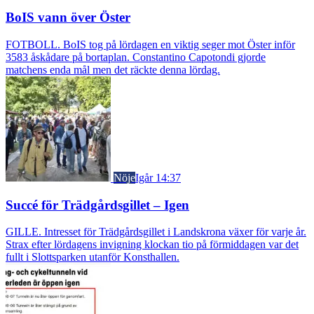
BoIS vann över Öster
FOTBOLL. BoIS tog på lördagen en viktig seger mot Öster inför
3583 åskådare på bortaplan. Constantino Capotondi gjorde
matchens enda mål men det räckte denna lördag.
Nöje
Igår 14:37
Succé för Trädgårdsgillet – Igen
GILLE. Intresset för Trädgårdsgillet i Landskrona växer för varje år.
Strax efter lördagens invigning klockan tio på förmiddagen var det
fullt i Slottsparken utanför Konsthallen.