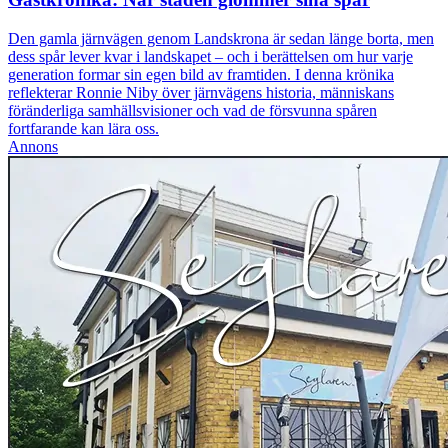
Den gamla järnvägen genom Landskrona är sedan länge borta, men
dess spår lever kvar i landskapet – och i berättelsen om hur varje
generation formar sin egen bild av framtiden. I denna krönika
reflekterar Ronnie Niby över järnvägens historia, människans
föränderliga samhällsvisioner och vad de försvunna spåren
fortfarande kan lära oss.
Annons