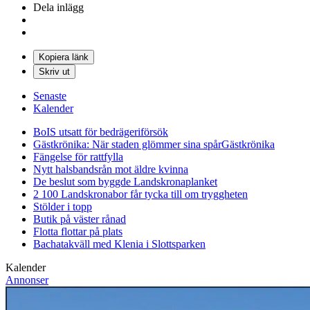
Dela inlägg
Kopiera länk
Skriv ut
Senaste
Kalender
BoIS utsatt för bedrägeriförsök
Gästkrönika: När staden glömmer sina spår
Gästkrönika
Fängelse för rattfylla
Nytt halsbandsrån mot äldre kvinna
De beslut som byggde Landskrona
planket
2 100 Landskronabor får tycka till om tryggheten
Stölder i topp
Butik på väster rånad
Flotta flottar på plats
Bachatakväll med Klenia i Slottsparken
Kalender
Annonser