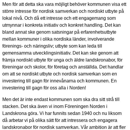
Men för att detta ska vara möjligt behöver kommunen visa ett
större intresse för nordisk samverkan och nordiskt utbyte på
lokal nivå. Och då ett intresse och ett engagemang som
utmynnar i konkreta initiativ och konkret handling. Det kan
bland annat ske genom satsningar på erfarenhetsutbyte
mellan kommuner i olika nordiska länder, involverande
förenings- och näringsliv; utbyte som kan leda till
gemensamma utvecklingsinitiativ. Det kan ske genom att
främja nordiskt utbyte för unga och äldre landskronabor, för
föreningar och skolor, för företag och anställda. Det handlar
om att se nordiskt utbyte och nordisk samverkan som en
investering till gagn för innevånarna och kommunen. En
investering till gagn för oss alla i Norden!
Men det är inte endast kommunen som ska dra sitt strå till
stacken. Det ska även vi inom Föreningen Norden i
Landskrona göra. Vi har funnits sedan 1940 och nu liksom
då arbetar vi på olika sätt för att intressera och engagera
landskronabor för nordisk samverkan. Vår ambition är att fler