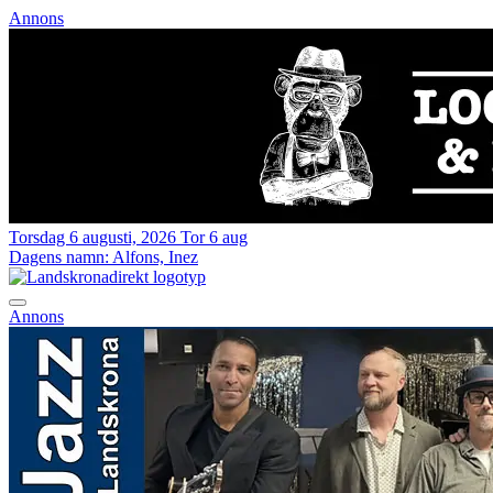
Annons
Torsdag 6 augusti, 2026
Tor 6 aug
Dagens namn:
Alfons, Inez
Annons