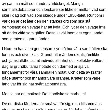
av samma mått som andra världskriget. Många
samhällsdebattörer och forskare ser likheter mellan vad som
sker i dag och vad som skedde under 1930-talet. Runt om i
världen är det återigen den starkes ord som ska stå
oemotsagt; den svage har att lyda. Och lyder den svage inte
så är det våld som gäller. Detta såväl inom det egna landet
som gentemot grannländer.
I Norden har vi en gemensam syn på hur våra samhällen ska
formas och utvecklas. Grundbultar är demokrati, jämlikhet
och jämställdhet samt individuell frihet och kollektiv välfärd. I
dag är grundbultarna hotade och därmed är själva
fundamentet för våra samhällen hotat. Och detta av krafter
både utanför och innanför våra gränser. Krafter som varje
land var för sig har svårt att bemästra.
Men vi har en motkraft: Det nordiska samarbetet!
De nordiska länderna är små var för sig, men tillsammans
utgör vi en stark och nära gemenskap. Vi delar i mångt och