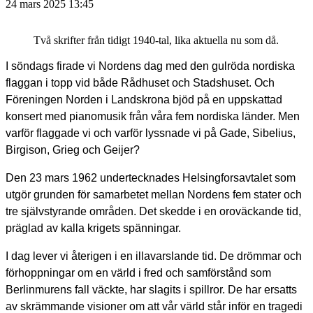
24 mars 2025 13:45
Två skrifter från tidigt 1940-tal, lika aktuella nu som då.
I söndags firade vi Nordens dag med den gulröda nordiska
flaggan i topp vid både Rådhuset och Stadshuset. Och
Föreningen Norden i Landskrona bjöd på en uppskattad
konsert med pianomusik från våra fem nordiska länder. Men
varför flaggade vi och varför lyssnade vi på Gade, Sibelius,
Birgison, Grieg och Geijer?
Den 23 mars 1962 undertecknades Helsingforsavtalet som
utgör grunden för samarbetet mellan Nordens fem stater och
tre självstyrande områden. Det skedde i en oroväckande tid,
präglad av kalla krigets spänningar.
I dag lever vi återigen i en illavarslande tid. De drömmar och
förhoppningar om en värld i fred och samförstånd som
Berlinmurens fall väckte, har slagits i spillror. De har ersatts
av skrämmande visioner om att vår värld står inför en tragedi