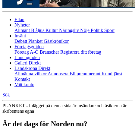
Ettan
Nyheter
Allmänt
Blåljus
Kultur
Näringsliv
Nöje
Politik
Sport
Insänt
Debatt
Planket
Gästkrönikor
Företagsguiden
Företag A-Ö
Branscher
Registrera ditt företag
Lunchguiden
Galleri Direkt
Landskrona Direkt
Allmänna villkor
Annonsera
Bli prenumerant
Kundtjänst
Kontakt
Mitt konto
Sök
PLANKET - Inlägget på denna sida är insändare och åsikterna är
skribentens egna
Är det dags för Norden nu?