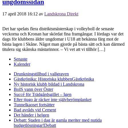
ungdomssidan
17 april 2018 16:12
av
Landskrona Direkt
Det har spelats flera distriktsmästerskap i volleyboll de senaste
veckorna och Kronan har skördat fina framgångar. I lördags var det
dags för klubbens äldre ungdomar i U18 att bekänna färg mot de
bästa lagen i Skåne. Något man gjorde på bästa sätt och kan därmed
titulera sig skånska mästarinnor. – Vi vet att vi tillhör […]
Senaste
Kalender
Drunkningstillbud i vallgraven
Gästkrönika: Historiska klubben
Gästkrönika
Ny historisk klubb bildad i Landskrona
BoIS vann över Öster
Succé för Trädgårdsgillet – Igen
Efter tjugo år räcker inte självberöm
planket
Tunnelkaoset fortsätter
Bad avråds vid Cement
Det händer i helgen
Debatt: Staden i dag är gamla meriter med nutida
budgetlösningar!
Debatt