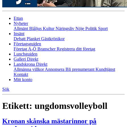
Ettan
Nyheter
Allmänt
Blåljus
Kultur
Näringsliv
Nöje
Politik
Sport
Insänt
Debatt
Planket
Gästkrönikor
Företagsguiden
Företag A-Ö
Branscher
Registrera ditt företag
Lunchguiden
Galleri Direkt
Landskrona Direkt
Allmänna villkor
Annonsera
Bli prenumerant
Kundtjänst
Kontakt
Mitt konto
Sök
Etikett:
ungdomsvolleyboll
Kronan skånska mästarinnor på