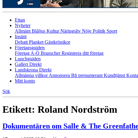
Ettan
Nyheter
Allmänt
Blåljus
Kultur
Näringsliv
Nöje
Politik
Sport
Insänt
Debatt
Planket
Gästkrönikor
Företagsguiden
Företag A-Ö
Branscher
Registrera ditt företag
Lunchguiden
Galleri Direkt
Landskrona Direkt
Allmänna villkor
Annonsera
Bli prenumerant
Kundtjänst
Konta
Mitt konto
Sök
Etikett:
Roland Nordström
Dokumentären om Salle & The Greenfather