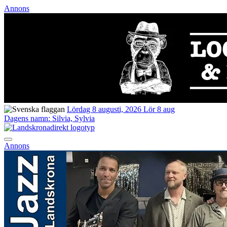
Annons
Lördag 8 augusti, 2026
Lör 8 aug
Dagens namn:
Silvia, Sylvia
Annons