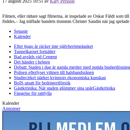
17 augusti 2025 10:51
av
Kary Persson
Filmen, eller rättare sagt filmerna, är inspelade av Oskar Fäldt som t
föddes.– Jag träffade bandets trummis Christer Sandin när jag spelade
Senaste
Kalender
Efter tjugo år räcker inte självberöm
planket
Tunnelkaoset fortsätter
Bad avråds vid Cement
Det händer i helgen
Debatt: Staden i dag är gamla meriter med nutida budgetlösning
Polisen efterlyser vittnen till halsbandsrånen
Studiecirkel stärker kvinnors ekonomiska kunskap
BoIS utsatt för bedrägeriförsök
Gästkrönika: När staden glömmer sina spår
Gästkrönika
Fängelse för rattfylla
Kalender
Annonser