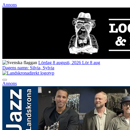
Annons
Lördag 8 augusti, 2026
Lör 8 aug
Dagens namn:
Silvia, Sylvia
Annons