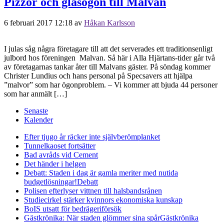
Pizzor och glasögon till Malvan
6 februari 2017 12:18
av
Håkan Karlsson
I julas såg några företagare till att det serverades ett traditionsenligt
julbord hos föreningen Malvan. Så här i Alla Hjärtans-tider går två
av företagarnas tankar åter till Malvans gäster. På söndag kommer
Christer Lundius och hans personal på Specsavers att hjälpa
”malvor” som har ögonproblem. – Vi kommer att bjuda 44 personer
som har anmält […]
Senaste
Kalender
Efter tjugo år räcker inte självberöm
planket
Tunnelkaoset fortsätter
Bad avråds vid Cement
Det händer i helgen
Debatt: Staden i dag är gamla meriter med nutida
budgetlösningar!
Debatt
Polisen efterlyser vittnen till halsbandsrånen
Studiecirkel stärker kvinnors ekonomiska kunskap
BoIS utsatt för bedrägeriförsök
Gästkrönika: När staden glömmer sina spår
Gästkrönika