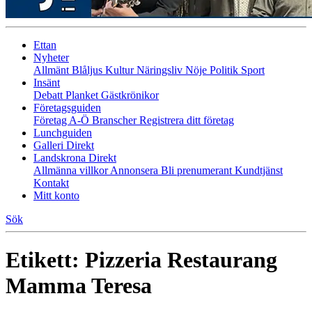
Ettan
Nyheter
Allmänt
Blåljus
Kultur
Näringsliv
Nöje
Politik
Sport
Insänt
Debatt
Planket
Gästkrönikor
Företagsguiden
Företag A-Ö
Branscher
Registrera ditt företag
Lunchguiden
Galleri Direkt
Landskrona Direkt
Allmänna villkor
Annonsera
Bli prenumerant
Kundtjänst
Kontakt
Mitt konto
Sök
Etikett:
Pizzeria Restaurang
Mamma Teresa