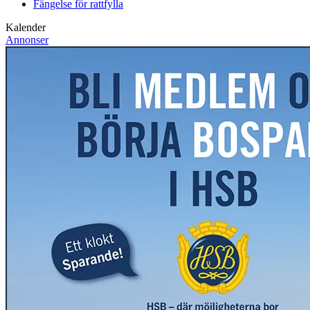
Fängelse för rattfylla
Kalender
Annonser