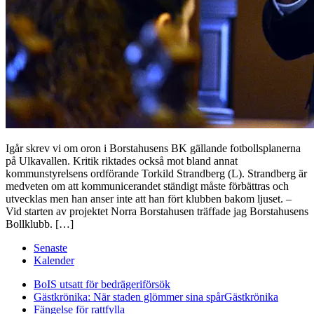
Igår skrev vi om oron i Borstahusens BK gällande fotbollsplanerna
på Ulkavallen. Kritik riktades också mot bland annat
kommunstyrelsens ordförande Torkild Strandberg (L). Strandberg är
medveten om att kommunicerandet ständigt måste förbättras och
utvecklas men han anser inte att han fört klubben bakom ljuset. –
Vid starten av projektet Norra Borstahusen träffade jag Borstahusens
Bollklubb. […]
Senaste
Kalender
BoIS utsatt för bedrägeriförsök
Gästkrönika: När staden glömmer sina spår
Gästkrönika
Fängelse för rattfylla