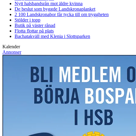
Nytt halsbandsrån mot äldre kvinna
De beslut som byggde Landskrona
planket
2 100 Landskronabor får tycka till om tryggheten
Stölder i topp
Butik på väster rånad
Flotta flottar på plats
Bachatakväll med Klenia i Slottsparken
Kalender
Annonser