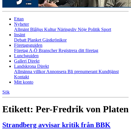
Ettan
Nyheter
Allmänt
Blåljus
Kultur
Näringsliv
Nöje
Politik
Sport
Insänt
Debatt
Planket
Gästkrönikor
Företagsguiden
Företag A-Ö
Branscher
Registrera ditt företag
Lunchguiden
Galleri Direkt
Landskrona Direkt
Allmänna villkor
Annonsera
Bli prenumerant
Kundtjänst
Kontakt
Mitt konto
Sök
Etikett:
Per-Fredrik von Platen
Strandberg avvisar kritik från BBK