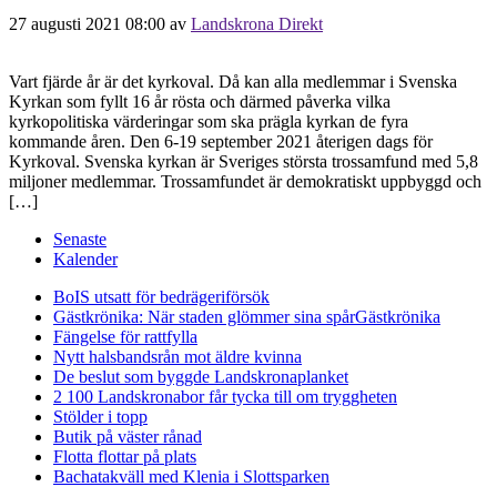
27 augusti 2021 08:00
av
Landskrona Direkt
Vart fjärde år är det kyrkoval. Då kan alla medlemmar i Svenska
Kyrkan som fyllt 16 år rösta och därmed påverka vilka
kyrkopolitiska värderingar som ska prägla kyrkan de fyra
kommande åren. Den 6-19 september 2021 återigen dags för
Kyrkoval. Svenska kyrkan är Sveriges största trossamfund med 5,8
miljoner medlemmar. Trossamfundet är demokratiskt uppbyggd och
[…]
Senaste
Kalender
BoIS utsatt för bedrägeriförsök
Gästkrönika: När staden glömmer sina spår
Gästkrönika
Fängelse för rattfylla
Nytt halsbandsrån mot äldre kvinna
De beslut som byggde Landskrona
planket
2 100 Landskronabor får tycka till om tryggheten
Stölder i topp
Butik på väster rånad
Flotta flottar på plats
Bachatakväll med Klenia i Slottsparken