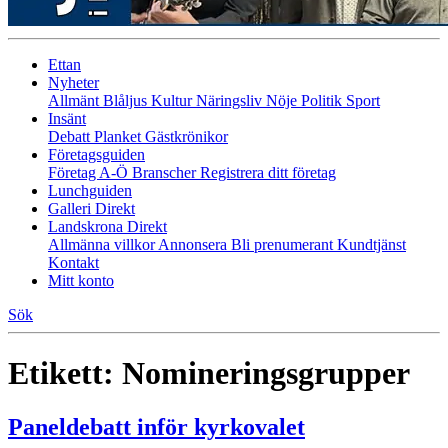
Ettan
Nyheter
Allmänt
Blåljus
Kultur
Näringsliv
Nöje
Politik
Sport
Insänt
Debatt
Planket
Gästkrönikor
Företagsguiden
Företag A-Ö
Branscher
Registrera ditt företag
Lunchguiden
Galleri Direkt
Landskrona Direkt
Allmänna villkor
Annonsera
Bli prenumerant
Kundtjänst
Kontakt
Mitt konto
Sök
Etikett:
Nomineringsgrupper
Paneldebatt inför kyrkovalet