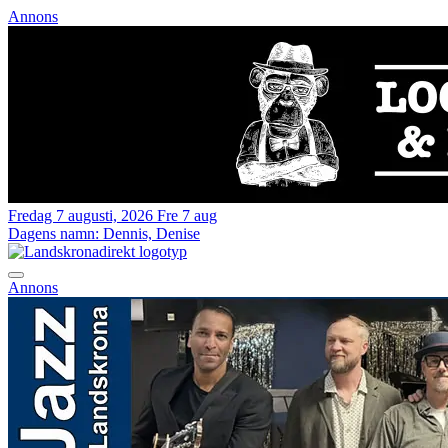
Annons
Fredag 7 augusti, 2026
Fre 7 aug
Dagens namn:
Dennis, Denise
Annons