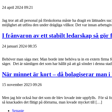
24 april 2024 09:21
Jag tror att all personal på förskolorna måste ha dragit en lättnades suc
möjlighet att utföra den under drägliga villkor. Det var innan arbetsg
I frånvaron av ett stabilt ledarskap så gör f
24 januari 2024 08:35
Behöver man säga mer. Man borde inte behöva ta in en extern firma för
säger. Det är nämligen det som har hållit på att gå sönder i denna sta
När minnet är kort – då bolagiserar man 
15 november 2023 09:26
Men jag hör också hur det som de blev lovade inte uppfylls. För så fort
så knackades det flitigt på dörrarna, man lovade mycket till […]
Senaste