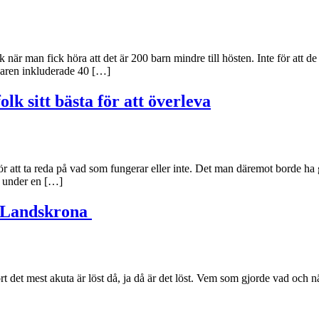
k när man fick höra att det är 200 barn mindre till hösten. Inte för att de
ivaren inkluderade 40 […]
olk sitt bästa för att överleva
 att ta reda på vad som fungerar eller inte. Det man däremot borde ha gj
d under en […]
i Landskrona
 det mest akuta är löst då, ja då är det löst. Vem som gjorde vad och nä