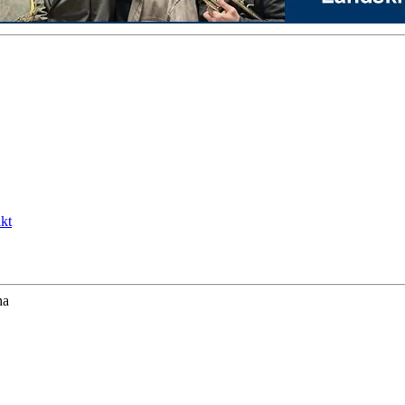
kt
na