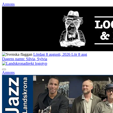
Annons
Lördag 8 augusti, 2026
Lör 8 aug
Dagens namn:
Silvia, Sylvia
Annons