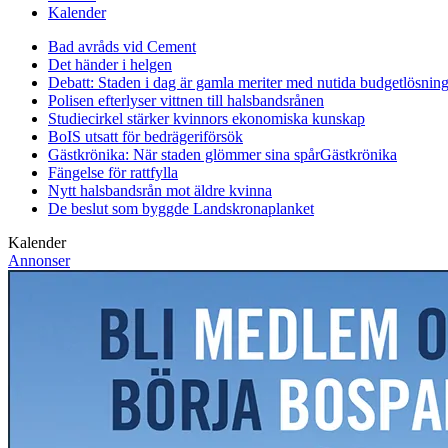
Kalender
Bad avråds vid Cement
Det händer i helgen
Debatt: Staden i dag är gamla meriter med nutida budgetlösning
Polisen efterlyser vittnen till halsbandsrånen
Studiecirkel stärker kvinnors ekonomiska kunskap
BoIS utsatt för bedrägeriförsök
Gästkrönika: När staden glömmer sina spår
Gästkrönika
Fängelse för rattfylla
Nytt halsbandsrån mot äldre kvinna
De beslut som byggde Landskrona
planket
Kalender
Annonser