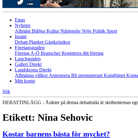
Ettan
Nyheter
Allmänt
Blåljus
Kultur
Näringsliv
Nöje
Politik
Sport
Insänt
Debatt
Planket
Gästkrönikor
Företagsguiden
Företag A-Ö
Branscher
Registrera ditt företag
Lunchguiden
Galleri Direkt
Landskrona Direkt
Allmänna villkor
Annonsera
Bli prenumerant
Kundtjänst
Konta
Mitt konto
Sök
DEBATTINLÄGG - Åsikter på denna debattsida är skribenternas eg
Etikett:
Nina Sehovic
Kostar barnens bästa för mycket?