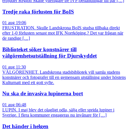
erbjuder Region Skåne ytterligare tre IVF-behandlingar till par […]
Tredje raka förlusten för BoIS
01 aug 19:06
FRUSTRATION. Skulle Landskrona BoIS studsa tillbaka direkt
efter 1-0 förlusten senast mot IFK Norrköping.? Det var frågan när
de randige […]
Biblioteket söker konstnärer till
välgörenhetsutställning för Djurskyddet
01 aug 11:30
VÄLGÖRENHET. Landskrona stadsbibliotek vill samla stadens
konstnärer och fotografer till en gemensam utställning under höstens
Kulturnatt med ett gott syfte.
Nu ska de invasiva lupinerna bort
01 aug 06:48
LUPIN. I maj blev det olagligt odla, sälja eller sprida lupiner i
Sverige. I flera kommuner engageras nu invånare för […]
Det händer i helgen