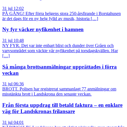
31 jul 12:02
PÅ GÅNG! Efter förra helgens stora 250-årsfirande i Borstahusen
är det dags för en ny helg fylld av musik, historia […]
Ny fyr väcker nyfikenhet i hamnen
31 jul 10:48
NY FYR. Det var inte enbart blixt och dunder över Gråen och
varvsområdet som väckte vår nyfikenhet på torsdagskvällen. Har
[…]
Så många brottsanmälningar upprättades i förra
veckan
31 jul 06:36
BROTT. Polisen har registrerat sammanlagt 77 anmälningar om
misstänkta brott i Landskrona den senaste veckan.
Från första uppdrag till betald faktura – en enklare
väg för Landskronas frilansare
31 jul 04:01