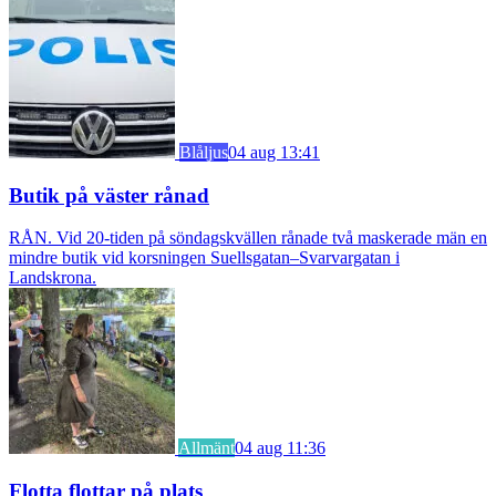
Blåljus
04 aug 13:41
Butik på väster rånad
RÅN. Vid 20-tiden på söndagskvällen rånade två maskerade män en
mindre butik vid korsningen Suellsgatan–Svarvargatan i
Landskrona.
Allmänt
04 aug 11:36
Flotta flottar på plats