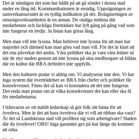
Det är nämligen det som har hållit på att gå sönder i denna stad
under en lång tid. Kommunikationen är ensidig. Uppsägningen av
samverkansavtalet är en tydlig indikation på det. Bolagiseringen av
omsorgsverksamheten är en annan. De otaliga mötena där
medarbetare och fackliga företrädare har lyft gång på gång vad som
inte fungerar en tredje. Ja listan kan göras lång.
Men man vill inte lyssna. Man behöver inte lyssna för att man har
majoritet och därmed kan man göra vad man vill. För det är klart att
det ena påverkar det andra. Våra politiker ska ju vara våra ledare så
när de styr staden genom att inte lyssna på sina medborgare så bildas
där en kultur där BRA definitivt inte uppfylls.
Men den kulturen pratar vi aldrig om. Vi analyserar inte den. Vi har
inga system där överträdelser av BRA från chefer och politiker får
konsekvenser. Finns det så kan vi konstatera att det inte fungerar.
Det enda man pratar om är vilka konsekvenser det kan eller ska få
för medarbetarna.
I frånvaron av ett stabilt ledarskap så gör folk sitt bästa för att
överleva. Men är det att bara överleva där vi vill att ribban ska vara?
Är det så Landskrona stad vill profilera sig som arbetsgivare? Staden
där du överlever! OBS! Inga garantier ges på hur länge du kommer
att orka.