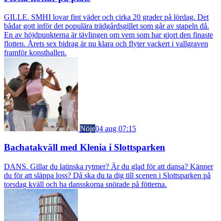
GILLE. SMHI lovar fint väder och cirka 20 grader på lördag. Det
bådar gott inför det populära trädgårdsgillet som går av stapeln då.
En av höjdpunkterna är tävlingen om vem som har gjort den finaste
flotten. Årets sex bidrag är nu klara och flyter vackert i vallgraven
framför konsthallen.
Nöje
04 aug 07:15
Bachatakväll med Klenia i Slottsparken
DANS. Gillar du latinska rytmer? Är du glad för att dansa? Känner
du för att släppa loss? Då ska du ta dig till scenen i Slottsparken på
torsdag kväll och ha dansskorna snörade på fötterna.