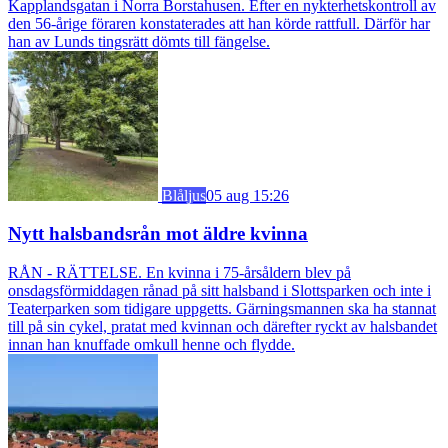
Kapplandsgatan i Norra Borstahusen. Efter en nykterhetskontroll av
den 56-årige föraren konstaterades att han körde rattfull. Därför har
han av Lunds tingsrätt dömts till fängelse.
Blåljus
05 aug 15:26
Nytt halsbandsrån mot äldre kvinna
RÅN - RÄTTELSE. En kvinna i 75-årsåldern blev på
onsdagsförmiddagen rånad på sitt halsband i Slottsparken och inte i
Teaterparken som tidigare uppgetts. Gärningsmannen ska ha stannat
till på sin cykel, pratat med kvinnan och därefter ryckt av halsbandet
innan han knuffade omkull henne och flydde.