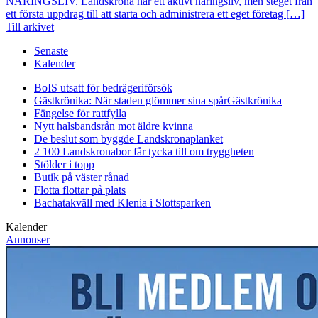
NÄRINGSLIV. Landskrona har ett aktivt näringsliv, men steget från
ett första uppdrag till att starta och administrera ett eget företag […]
Till arkivet
Senaste
Kalender
BoIS utsatt för bedrägeriförsök
Gästkrönika: När staden glömmer sina spår
Gästkrönika
Fängelse för rattfylla
Nytt halsbandsrån mot äldre kvinna
De beslut som byggde Landskrona
planket
2 100 Landskronabor får tycka till om tryggheten
Stölder i topp
Butik på väster rånad
Flotta flottar på plats
Bachatakväll med Klenia i Slottsparken
Kalender
Annonser