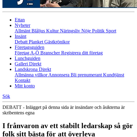
Ettan
Nyheter
Allmänt
Blåljus
Kultur
Näringsliv
Nöje
Politik
Sport
Insänt
Debatt
Planket
Gästkrönikor
Företagsguiden
Företag A-Ö
Branscher
Registrera ditt företag
Lunchguiden
Galleri Direkt
Landskrona Direkt
Allmänna villkor
Annonsera
Bli prenumerant
Kundtjänst
Kontakt
Mitt konto
Sök
DEBATT - Inlägget på denna sida är insändare och åsikterna är
skribentens egna
I frånvaron av ett stabilt ledarskap så gör
folk sitt bästa för att överleva