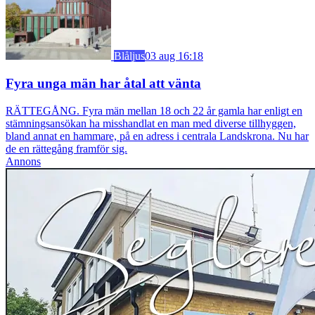
Blåljus
03 aug 16:18
Fyra unga män har åtal att vänta
RÄTTEGÅNG. Fyra män mellan 18 och 22 år gamla har enligt en
stämningsansökan ha misshandlat en man med diverse tillhyggen,
bland annat en hammare, på en adress i centrala Landskrona. Nu har
de en rättegång framför sig.
Annons