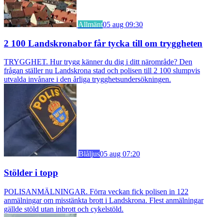
Allmänt
05 aug 09:30
2 100 Landskronabor får tycka till om tryggheten
TRYGGHET. Hur trygg känner du dig i ditt närområde? Den
frågan ställer nu Landskrona stad och polisen till 2 100 slumpvis
utvalda invånare i den årliga trygghetsundersökningen.
Blåljus
05 aug 07:20
Stölder i topp
POLISANMÄLNINGAR. Förra veckan fick polisen in 122
anmälningar om misstänkta brott i Landskrona. Flest anmälningar
gällde stöld utan inbrott och cykelstöld.