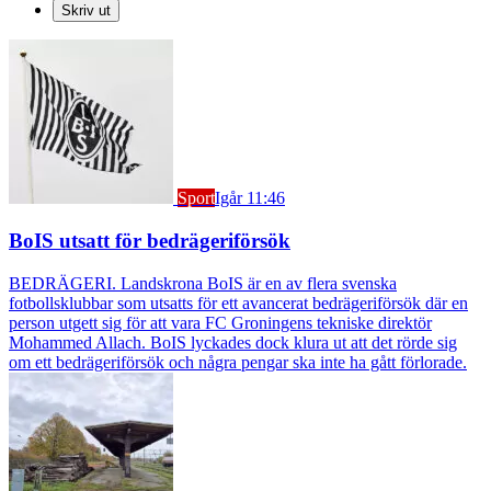
Skriv ut
Sport
Igår 11:46
BoIS utsatt för bedrägeriförsök
BEDRÄGERI. Landskrona BoIS är en av flera svenska
fotbollsklubbar som utsatts för ett avancerat bedrägeriförsök där en
person utgett sig för att vara FC Groningens tekniske direktör
Mohammed Allach. BoIS lyckades dock klura ut att det rörde sig
om ett bedrägeriförsök och några pengar ska inte ha gått förlorade.