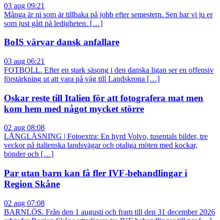
03 aug 09:21
Många är ni som är tillbaka på jobb efter semestern. Sen har vi ju er
som just gått på ledigheten. […]
BoIS värvar dansk anfallare
03 aug 06:21
FOTBOLL. Efter en stark säsong i den danska ligan ser en offensiv
förstärkning ut att vara på väg till Landskrona […]
Oskar reste till Italien för att fotografera mat men
kom hem med något mycket större
02 aug 08:08
LÅNGLÄSNING | Fotoextra: En hyrd Volvo, tusentals bilder, tre
veckor på italienska landsvägar och otaliga möten med kockar,
bönder och […]
Par utan barn kan få fler IVF-behandlingar i
Region Skåne
02 aug 07:08
BARNLÖS. Från den 1 augusti och fram till den 31 december 2026