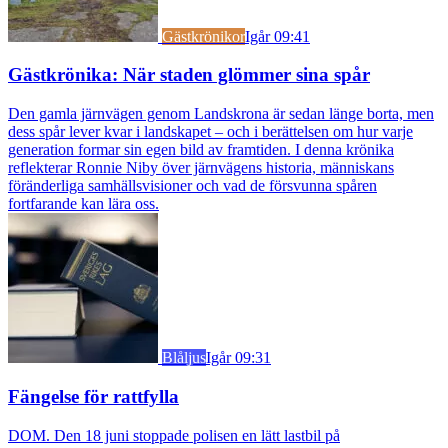
Gästkrönikor
Igår 09:41
Gästkrönika: När staden glömmer sina spår
Den gamla järnvägen genom Landskrona är sedan länge borta, men
dess spår lever kvar i landskapet – och i berättelsen om hur varje
generation formar sin egen bild av framtiden. I denna krönika
reflekterar Ronnie Niby över järnvägens historia, människans
föränderliga samhällsvisioner och vad de försvunna spåren
fortfarande kan lära oss.
Blåljus
Igår 09:31
Fängelse för rattfylla
DOM. Den 18 juni stoppade polisen en lätt lastbil på