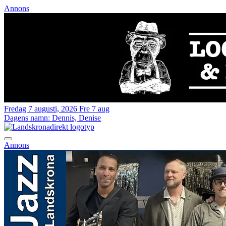
Annons
Fredag 7 augusti, 2026
Fre 7 aug
Dagens namn:
Dennis, Denise
Annons