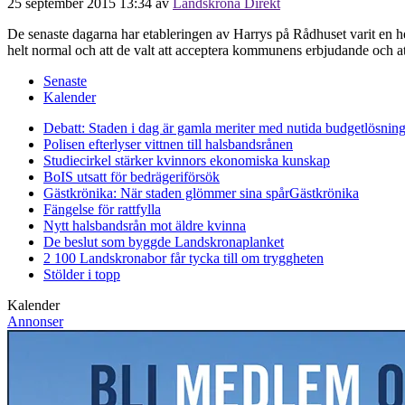
25 september 2015 13:34
av
Landskrona Direkt
De senaste dagarna har etableringen av Harrys på Rådhuset varit en h
helt normal och att de valt att acceptera kommunens erbjudande och a
Senaste
Kalender
Debatt: Staden i dag är gamla meriter med nutida budgetlösning
Polisen efterlyser vittnen till halsbandsrånen
Studiecirkel stärker kvinnors ekonomiska kunskap
BoIS utsatt för bedrägeriförsök
Gästkrönika: När staden glömmer sina spår
Gästkrönika
Fängelse för rattfylla
Nytt halsbandsrån mot äldre kvinna
De beslut som byggde Landskrona
planket
2 100 Landskronabor får tycka till om tryggheten
Stölder i topp
Kalender
Annonser