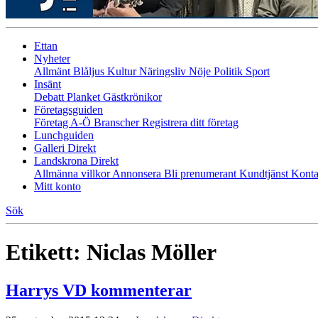
Ettan
Nyheter
Allmänt
Blåljus
Kultur
Näringsliv
Nöje
Politik
Sport
Insänt
Debatt
Planket
Gästkrönikor
Företagsguiden
Företag A-Ö
Branscher
Registrera ditt företag
Lunchguiden
Galleri Direkt
Landskrona Direkt
Allmänna villkor
Annonsera
Bli prenumerant
Kundtjänst
Konta
Mitt konto
Sök
Etikett:
Niclas Möller
Harrys VD kommenterar