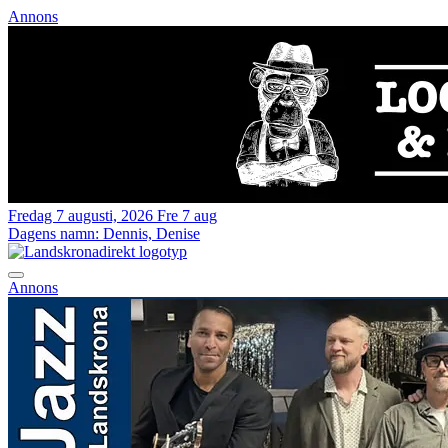
Annons
Fredag 7 augusti, 2026
Fre 7 aug
Dagens namn:
Dennis, Denise
Annons