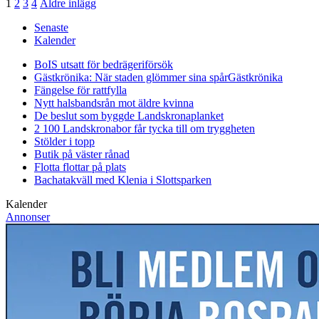
1
2
3
4
Äldre inlägg
Senaste
Kalender
BoIS utsatt för bedrägeriförsök
Gästkrönika: När staden glömmer sina spår
Gästkrönika
Fängelse för rattfylla
Nytt halsbandsrån mot äldre kvinna
De beslut som byggde Landskrona
planket
2 100 Landskronabor får tycka till om tryggheten
Stölder i topp
Butik på väster rånad
Flotta flottar på plats
Bachatakväll med Klenia i Slottsparken
Kalender
Annonser