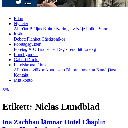
Ettan
Nyheter
Allmänt
Blåljus
Kultur
Näringsliv
Nöje
Politik
Sport
Insänt
Debatt
Planket
Gästkrönikor
Företagsguiden
Företag A-Ö
Branscher
Registrera ditt företag
Lunchguiden
Galleri Direkt
Landskrona Direkt
Allmänna villkor
Annonsera
Bli prenumerant
Kundtjänst
Kontakt
Mitt konto
Sök
Etikett:
Niclas Lundblad
Ina Zachhau lämnar Hotel Chaplin –