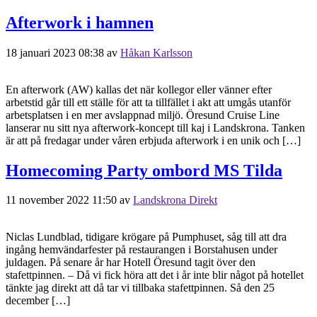
Afterwork i hamnen
18 januari 2023 08:38
av
Håkan Karlsson
En afterwork (AW) kallas det när kollegor eller vänner efter
arbetstid går till ett ställe för att ta tillfället i akt att umgås utanför
arbetsplatsen i en mer avslappnad miljö. Öresund Cruise Line
lanserar nu sitt nya afterwork-koncept till kaj i Landskrona. Tanken
är att på fredagar under våren erbjuda afterwork i en unik och […]
Homecoming Party ombord MS Tilda
11 november 2022 11:50
av
Landskrona Direkt
Niclas Lundblad, tidigare krögare på Pumphuset, såg till att dra
ingång hemvändarfester på restaurangen i Borstahusen under
juldagen. På senare år har Hotell Öresund tagit över den
stafettpinnen. – Då vi fick höra att det i år inte blir något på hotellet
tänkte jag direkt att då tar vi tillbaka stafettpinnen. Så den 25
december […]