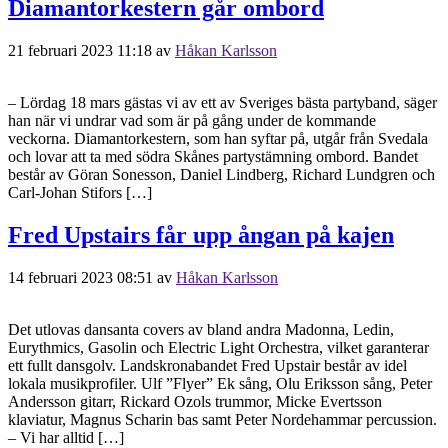
Diamantorkestern går ombord
21 februari 2023 11:18
av
Håkan Karlsson
– Lördag 18 mars gästas vi av ett av Sveriges bästa partyband, säger
han när vi undrar vad som är på gång under de kommande
veckorna. Diamantorkestern, som han syftar på, utgår från Svedala
och lovar att ta med södra Skånes partystämning ombord. Bandet
består av Göran Sonesson, Daniel Lindberg, Richard Lundgren och
Carl-Johan Stifors […]
Fred Upstairs får upp ångan på kajen
14 februari 2023 08:51
av
Håkan Karlsson
Det utlovas dansanta covers av bland andra Madonna, Ledin,
Eurythmics, Gasolin och Electric Light Orchestra, vilket garanterar
ett fullt dansgolv. Landskronabandet Fred Upstair består av idel
lokala musikprofiler. Ulf ”Flyer” Ek sång, Olu Eriksson sång, Peter
Andersson gitarr, Rickard Ozols trummor, Micke Evertsson
klaviatur, Magnus Scharin bas samt Peter Nordehammar percussion.
– Vi har alltid […]