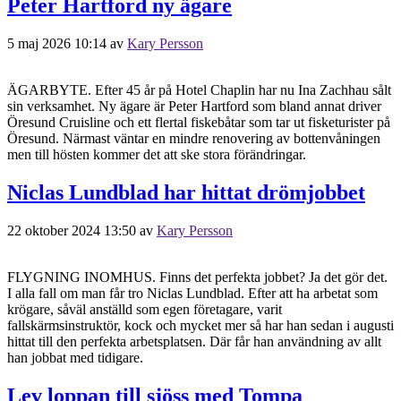
Peter Hartford ny ägare
5 maj 2026 10:14
av
Kary Persson
ÄGARBYTE. Efter 45 år på Hotel Chaplin har nu Ina Zachhau sålt
sin verksamhet. Ny ägare är Peter Hartford som bland annat driver
Öresund Cruisline och ett flertal fiskebåtar som tar ut fisketurister på
Öresund. Närmast väntar en mindre renovering av bottenvåningen
men till hösten kommer det att ske stora förändringar.
Niclas Lundblad har hittat drömjobbet
22 oktober 2024 13:50
av
Kary Persson
FLYGNING INOMHUS. Finns det perfekta jobbet? Ja det gör det.
I alla fall om man får tro Niclas Lundblad. Efter att ha arbetat som
krögare, såväl anställd som egen företagare, varit
fallskärmsinstruktör, kock och mycket mer så har han sedan i augusti
hittat till den perfekta arbetsplatsen. Där får han användning av allt
han jobbat med tidigare.
Lev loppan till sjöss med Tompa