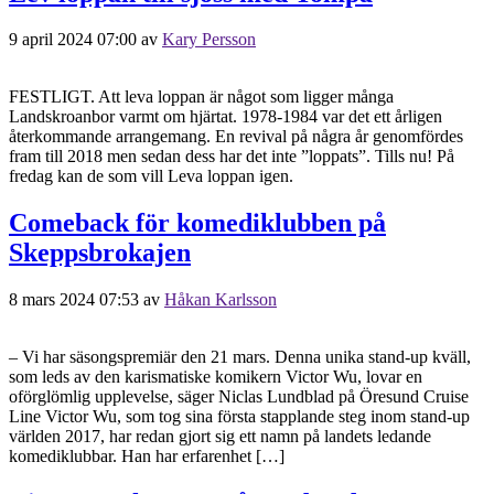
9 april 2024 07:00
av
Kary Persson
FESTLIGT. Att leva loppan är något som ligger många
Landskroanbor varmt om hjärtat. 1978-1984 var det ett årligen
återkommande arrangemang. En revival på några år genomfördes
fram till 2018 men sedan dess har det inte ”loppats”. Tills nu! På
fredag kan de som vill Leva loppan igen.
Comeback för komediklubben på
Skeppsbrokajen
8 mars 2024 07:53
av
Håkan Karlsson
– Vi har säsongspremiär den 21 mars. Denna unika stand-up kväll,
som leds av den karismatiske komikern Victor Wu, lovar en
oförglömlig upplevelse, säger Niclas Lundblad på Öresund Cruise
Line Victor Wu, som tog sina första stapplande steg inom stand-up
världen 2017, har redan gjort sig ett namn på landets ledande
komediklubbar. Han har erfarenhet […]