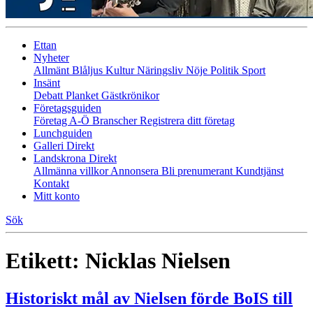
Ettan
Nyheter
Allmänt
Blåljus
Kultur
Näringsliv
Nöje
Politik
Sport
Insänt
Debatt
Planket
Gästkrönikor
Företagsguiden
Företag A-Ö
Branscher
Registrera ditt företag
Lunchguiden
Galleri Direkt
Landskrona Direkt
Allmänna villkor
Annonsera
Bli prenumerant
Kundtjänst
Kontakt
Mitt konto
Sök
Etikett:
Nicklas Nielsen
Historiskt mål av Nielsen förde BoIS till