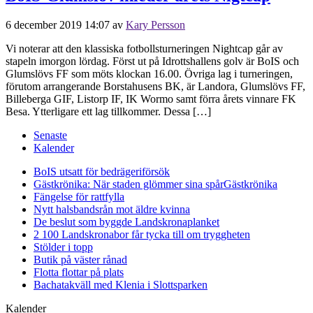
6 december 2019 14:07
av
Kary Persson
Vi noterar att den klassiska fotbollsturneringen Nightcap går av
stapeln imorgon lördag. Först ut på Idrottshallens golv är BoIS och
Glumslövs FF som möts klockan 16.00. Övriga lag i turneringen,
förutom arrangerande Borstahusens BK, är Landora, Glumslövs FF,
Billeberga GIF, Listorp IF, IK Wormo samt förra årets vinnare FK
Besa. Ytterligare ett lag tillkommer. Dessa […]
Senaste
Kalender
BoIS utsatt för bedrägeriförsök
Gästkrönika: När staden glömmer sina spår
Gästkrönika
Fängelse för rattfylla
Nytt halsbandsrån mot äldre kvinna
De beslut som byggde Landskrona
planket
2 100 Landskronabor får tycka till om tryggheten
Stölder i topp
Butik på väster rånad
Flotta flottar på plats
Bachatakväll med Klenia i Slottsparken
Kalender