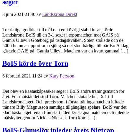
seger
8 juni 2021 21:40
av
Landskrona Direkt
Tre riktiga godbitar till mål och en i övrigt stabil insats förde
Landskrona BoIS till en 3-1 seger i toppmatchen mot GAIS på
Gamla Ullevi i Göteborg på tisdagskvällen. Solen strålade och de
500 i hemmasupportrarna sjöng så det stod härliga till när BoIS idag
gästade GAIS på Gamla Ullevi. Matchen var en kvart gammal […]
BoIS körde över Torn
6 februari 2021 11:24
av
Kary Persson
Det blev en kassaskåpssäker seger i BoIS andra träningsmatch för
året. För motståndet stod Torn. Matchen slutade hela 6-1 till
Landskronalaget. Och precis som i första träningsmatchen luftade
tränare Billy Magnusson samtliga tillgängliga spelare. BoIS var det
klart bästa laget redan från start i den kylslagna matchen och inledde
målskyttet genom Nicklas Nielsen. Torn kom […]
BoIS-Glumslöv inleder årets Nigtcap