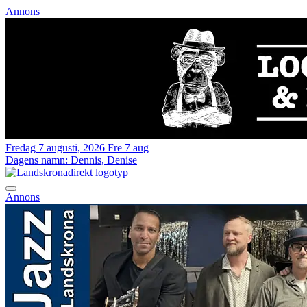
Annons
Fredag 7 augusti, 2026
Fre 7 aug
Dagens namn:
Dennis, Denise
Annons