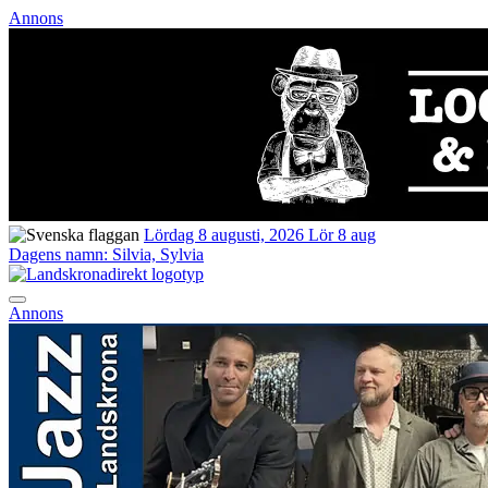
Annons
Lördag 8 augusti, 2026
Lör 8 aug
Dagens namn:
Silvia, Sylvia
Annons