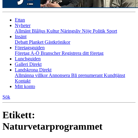
Ettan
Nyheter
Allmänt
Blåljus
Kultur
Näringsliv
Nöje
Politik
Sport
Insänt
Debatt
Planket
Gästkrönikor
Företagsguiden
Företag A-Ö
Branscher
Registrera ditt företag
Lunchguiden
Galleri Direkt
Landskrona Direkt
Allmänna villkor
Annonsera
Bli prenumerant
Kundtjänst
Kontakt
Mitt konto
Sök
Etikett:
Naturvetarprogrammet