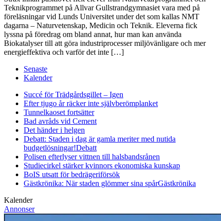
Teknikprogrammet på Allvar Gullstrandgymnasiet vara med på
föreläsningar vid Lunds Universitet under det som kallas NMT
dagarna – Naturvetenskap, Medicin och Teknik. Eleverna fick
lyssna på föredrag om bland annat, hur man kan använda
Biokatalyser till att göra industriprocesser miljövänligare och mer
energieffektiva och varför det inte […]
Senaste
Kalender
Succé för Trädgårdsgillet – Igen
Efter tjugo år räcker inte självberöm
planket
Tunnelkaoset fortsätter
Bad avråds vid Cement
Det händer i helgen
Debatt: Staden i dag är gamla meriter med nutida
budgetlösningar!
Debatt
Polisen efterlyser vittnen till halsbandsrånen
Studiecirkel stärker kvinnors ekonomiska kunskap
BoIS utsatt för bedrägeriförsök
Gästkrönika: När staden glömmer sina spår
Gästkrönika
Kalender
Annonser