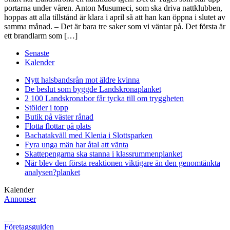
portarna under våren. Anton Musumeci, som ska driva nattklubben,
hoppas att alla tillstånd är klara i april så att han kan öppna i slutet av
samma månad. – Det är bara tre saker som vi väntar på. Det första är
ett brandlarm som […]
Senaste
Kalender
Nytt halsbandsrån mot äldre kvinna
De beslut som byggde Landskrona
planket
2 100 Landskronabor får tycka till om tryggheten
Stölder i topp
Butik på väster rånad
Flotta flottar på plats
Bachatakväll med Klenia i Slottsparken
Fyra unga män har åtal att vänta
Skattepengarna ska stanna i klassrummen
planket
När blev den första reaktionen viktigare än den genomtänkta
analysen?
planket
Kalender
Annonser
Företagsguiden