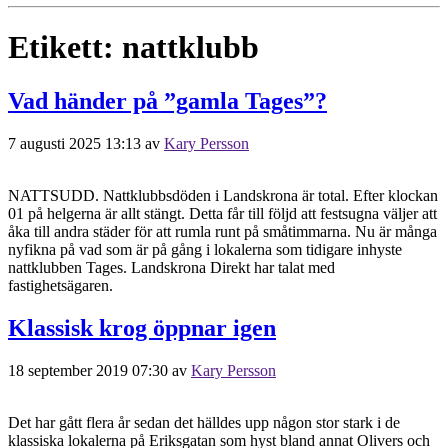
Etikett:
nattklubb
Vad händer på ”gamla Tages”?
7 augusti 2025 13:13
av
Kary Persson
NATTSUDD. Nattklubbsdöden i Landskrona är total. Efter klockan
01 på helgerna är allt stängt. Detta får till följd att festsugna väljer att
åka till andra städer för att rumla runt på småtimmarna. Nu är många
nyfikna på vad som är på gång i lokalerna som tidigare inhyste
nattklubben Tages. Landskrona Direkt har talat med
fastighetsägaren.
Klassisk krog öppnar igen
18 september 2019 07:30
av
Kary Persson
Det har gått flera år sedan det hälldes upp någon stor stark i de
klassiska lokalerna på Eriksgatan som hyst bland annat Olivers och