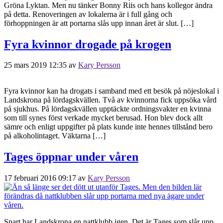
Gröna Lyktan. Men nu tänker Bonny Riis och hans kollegor ändra
på detta. Renoveringen av lokalerna är i full gång och
förhoppningen är att portarna slås upp innan året är slut. […]
Fyra kvinnor drogade på krogen
25 mars 2019 12:35
av
Kary Persson
Fyra kvinnor kan ha drogats i samband med ett besök på nöjeslokal i
Landskrona på lördagskvällen. Två av kvinnorna fick uppsöka vård
på sjukhus. På lördagskvällen upptäckte ordningsvakter en kvinna
som till synes först verkade mycket berusad. Hon blev dock allt
sämre och enligt uppgifter på plats kunde inte hennes tillstånd bero
på alkoholintaget. Väktarna […]
Tages öppnar under våren
17 februari 2016 09:17
av
Kary Persson
Snart har Landskrona en nattklubb igen. Det är Tages som slår upp