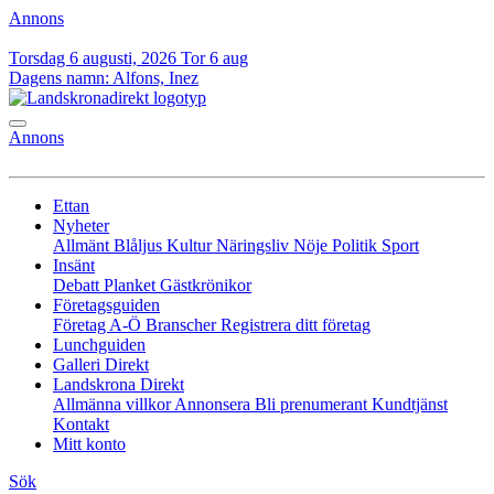
Annons
Torsdag 6 augusti, 2026
Tor 6 aug
Dagens namn:
Alfons, Inez
Annons
Ettan
Nyheter
Allmänt
Blåljus
Kultur
Näringsliv
Nöje
Politik
Sport
Insänt
Debatt
Planket
Gästkrönikor
Företagsguiden
Företag A-Ö
Branscher
Registrera ditt företag
Lunchguiden
Galleri Direkt
Landskrona Direkt
Allmänna villkor
Annonsera
Bli prenumerant
Kundtjänst
Kontakt
Mitt konto
Sök