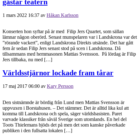
gästar teatern
1 mars 2022 16:37
av
Håkan Karlsson
Konserten hon syftar på är med Filip Jers Quartet, som sällan
lämnar någon oberörd. Senast munspelaren var i Landskrona var det
”rörande vackert”, enligt Landskrona Direkts utsände. Det har gått
fem år sedan Filip Jers senast stod på scen i Landskrona. Då
tillsammans med hemmasonen Mattias Svensson. På lördag är Filip
Jers tillbaka, nu med […]
Världsstjärnor lockade fram tårar
17 maj 2017 06:00
av
Kary Persson
Den sistnämnde är bördig från Lund men Mattias Svensson är
uppvuxen i Borstahusen. – Det stämmer. Det är alltid lika kul att
komma till Landskrona och spela, säger världsbasisten. Paret
varvade klassiker från såväl Sverige som utomlands. En hel del
Toots Thielemans bjöds det på men det som kanske påverkade
publiken i den fullsatta lokalen […]