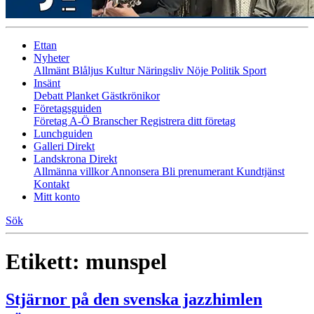
Ettan
Nyheter
Allmänt
Blåljus
Kultur
Näringsliv
Nöje
Politik
Sport
Insänt
Debatt
Planket
Gästkrönikor
Företagsguiden
Företag A-Ö
Branscher
Registrera ditt företag
Lunchguiden
Galleri Direkt
Landskrona Direkt
Allmänna villkor
Annonsera
Bli prenumerant
Kundtjänst
Kontakt
Mitt konto
Sök
Etikett:
munspel
Stjärnor på den svenska jazzhimlen