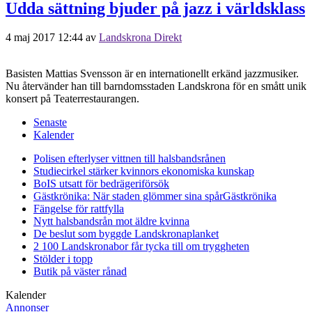
Udda sättning bjuder på jazz i världsklass
4 maj 2017 12:44
av
Landskrona Direkt
Basisten Mattias Svensson är en internationellt erkänd jazzmusiker.
Nu återvänder han till barndomsstaden Landskrona för en smått unik
konsert på Teaterrestaurangen.
Senaste
Kalender
Polisen efterlyser vittnen till halsbandsrånen
Studiecirkel stärker kvinnors ekonomiska kunskap
BoIS utsatt för bedrägeriförsök
Gästkrönika: När staden glömmer sina spår
Gästkrönika
Fängelse för rattfylla
Nytt halsbandsrån mot äldre kvinna
De beslut som byggde Landskrona
planket
2 100 Landskronabor får tycka till om tryggheten
Stölder i topp
Butik på väster rånad
Kalender
Annonser