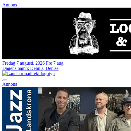
Annons
Fredag 7 augusti, 2026
Fre 7 aug
Dagens namn:
Dennis, Denise
Annons