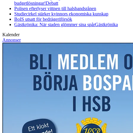
budgetlösningar!
Debatt
Polisen efterlyser vittnen till halsbandsrånen
Studiecirkel stärker kvinnors ekonomiska kunskap
BoIS utsatt för bedrägeriförsök
Gästkrönika: När staden glömmer sina spår
Gästkrönika
Kalender
Annonser