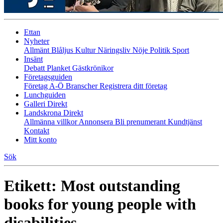
Ettan
Nyheter
Allmänt
Blåljus
Kultur
Näringsliv
Nöje
Politik
Sport
Insänt
Debatt
Planket
Gästkrönikor
Företagsguiden
Företag A-Ö
Branscher
Registrera ditt företag
Lunchguiden
Galleri Direkt
Landskrona Direkt
Allmänna villkor
Annonsera
Bli prenumerant
Kundtjänst
Kontakt
Mitt konto
Sök
Etikett:
Most outstanding
books for young people with
disabilities