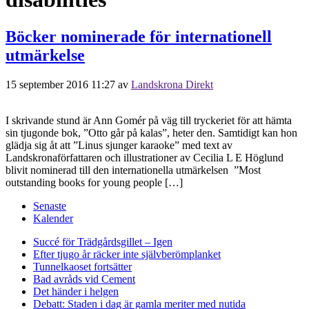
Böcker nominerade för internationell
utmärkelse
15 september 2016 11:27
av
Landskrona Direkt
I skrivande stund är Ann Gomér på väg till tryckeriet för att hämta
sin tjugonde bok, ”Otto går på kalas”, heter den. Samtidigt kan hon
glädja sig åt att ”Linus sjunger karaoke” med text av
Landskronaförfattaren och illustrationer av Cecilia L E Höglund
blivit nominerad till den internationella utmärkelsen ”Most
outstanding books for young people […]
Senaste
Kalender
Succé för Trädgårdsgillet – Igen
Efter tjugo år räcker inte självberöm
planket
Tunnelkaoset fortsätter
Bad avråds vid Cement
Det händer i helgen
Debatt: Staden i dag är gamla meriter med nutida