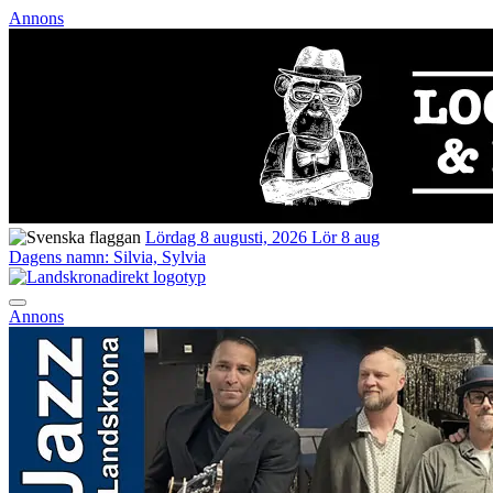
Annons
Lördag 8 augusti, 2026
Lör 8 aug
Dagens namn:
Silvia, Sylvia
Annons