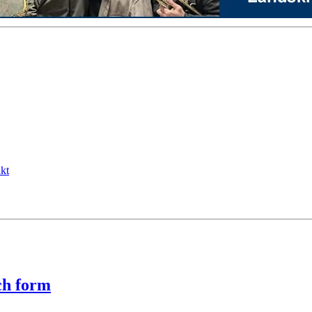
kt
och form