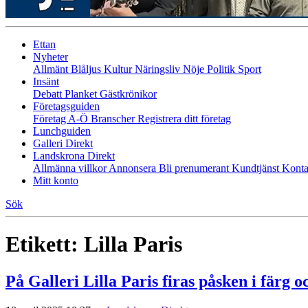
Ettan
Nyheter
Allmänt
Blåljus
Kultur
Näringsliv
Nöje
Politik
Sport
Insänt
Debatt
Planket
Gästkrönikor
Företagsguiden
Företag A-Ö
Branscher
Registrera ditt företag
Lunchguiden
Galleri Direkt
Landskrona Direkt
Allmänna villkor
Annonsera
Bli prenumerant
Kundtjänst
Konta
Mitt konto
Sök
Etikett:
Lilla Paris
På Galleri Lilla Paris firas påsken i färg 