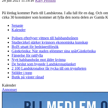
26 juli 2021 11:14
av
Kary Persson
På lördag kommer Paris till Landskrona. I alla fall för en dag. Och om 
cirka 30 konstnärer som kommer att fylla den norra delen av Gamla 
Senaste
Kalender
Polisen efterlyser vittnen till halsbandsrånen
Studiecirkel stärker kvinnors ekonomiska kunskap
BoIS utsatt för bedrägeriförsök
Gästkrönika: När staden glömmer sina spår
Gästkrönika
Fängelse för rattfylla
Nytt halsbandsrån mot äldre kvinna
De beslut som byggde Landskrona
planket
2 100 Landskronabor får tycka till om tryggheten
Stölder i topp
Butik på väster rånad
Kalender
Annonser