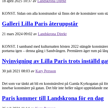
18 april 2025 10:37
av
Landskrona Direkt
KONST. Sidan om alla konstrundor så finns det de konstnärer som stäl
Galleri Lilla Paris återuppstår
21 mars 2024 09:02
av
Landskrona Direkt
KONST. I samband med kulturnatten hösten 2022 stängde konstnären o
portarna igen – denna gång i Sandvången. Premiären äger rum på lån
Nyinvigning av Lilla Paris trots inställd ga
30 juli 2021 08:03
av
Kary Persson
Det som var tänkt att bli en konstnärsfest på Gamla Kyrkogatan på lör
innebar konstnärer på gatan. Det blir inte heller något uppträdande
Paris kommer till Landskrona för en dag