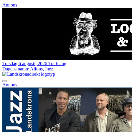
Annons
Torsdag 6 augusti, 2026
Tor 6 aug
Dagens namn:
Alfons, Inez
Annons