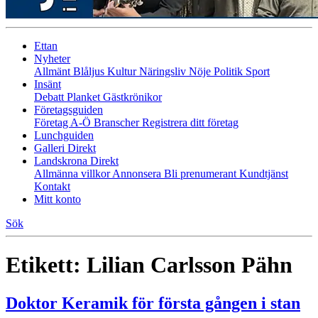
Ettan
Nyheter
Allmänt
Blåljus
Kultur
Näringsliv
Nöje
Politik
Sport
Insänt
Debatt
Planket
Gästkrönikor
Företagsguiden
Företag A-Ö
Branscher
Registrera ditt företag
Lunchguiden
Galleri Direkt
Landskrona Direkt
Allmänna villkor
Annonsera
Bli prenumerant
Kundtjänst
Kontakt
Mitt konto
Sök
Etikett:
Lilian Carlsson Pähn
Doktor Keramik för första gången i stan