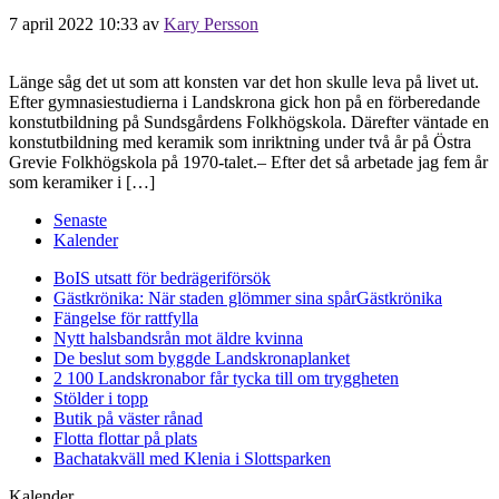
7 april 2022 10:33
av
Kary Persson
Länge såg det ut som att konsten var det hon skulle leva på livet ut.
Efter gymnasiestudierna i Landskrona gick hon på en förberedande
konstutbildning på Sundsgårdens Folkhögskola. Därefter väntade en
konstutbildning med keramik som inriktning under två år på Östra
Grevie Folkhögskola på 1970-talet.– Efter det så arbetade jag fem år
som keramiker i […]
Senaste
Kalender
BoIS utsatt för bedrägeriförsök
Gästkrönika: När staden glömmer sina spår
Gästkrönika
Fängelse för rattfylla
Nytt halsbandsrån mot äldre kvinna
De beslut som byggde Landskrona
planket
2 100 Landskronabor får tycka till om tryggheten
Stölder i topp
Butik på väster rånad
Flotta flottar på plats
Bachatakväll med Klenia i Slottsparken
Kalender