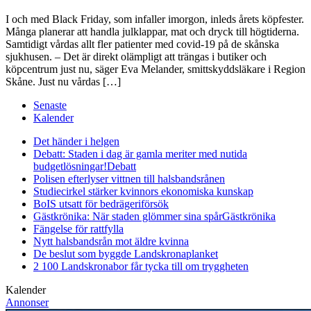
I och med Black Friday, som infaller imorgon, inleds årets köpfester.
Många planerar att handla julklappar, mat och dryck till högtiderna.
Samtidigt vårdas allt fler patienter med covid-19 på de skånska
sjukhusen. – Det är direkt olämpligt att trängas i butiker och
köpcentrum just nu, säger Eva Melander, smittskyddsläkare i Region
Skåne. Just nu vårdas […]
Senaste
Kalender
Det händer i helgen
Debatt: Staden i dag är gamla meriter med nutida
budgetlösningar!
Debatt
Polisen efterlyser vittnen till halsbandsrånen
Studiecirkel stärker kvinnors ekonomiska kunskap
BoIS utsatt för bedrägeriförsök
Gästkrönika: När staden glömmer sina spår
Gästkrönika
Fängelse för rattfylla
Nytt halsbandsrån mot äldre kvinna
De beslut som byggde Landskrona
planket
2 100 Landskronabor får tycka till om tryggheten
Kalender
Annonser