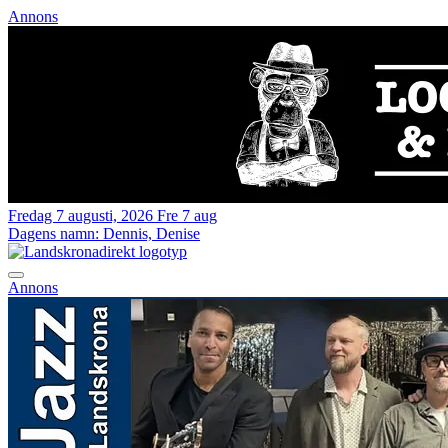
Annons
Fredag 7 augusti, 2026
Fre 7 aug
Dagens namn:
Dennis, Denise
Annons