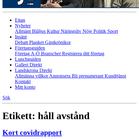
Ettan
Nyheter
Allmänt
Blåljus
Kultur
Näringsliv
Nöje
Politik
Sport
Insänt
Debatt
Planket
Gästkrönikor
Företagsguiden
Företag A-Ö
Branscher
Registrera ditt företag
Lunchguiden
Galleri Direkt
Landskrona Direkt
Allmänna villkor
Annonsera
Bli prenumerant
Kundtjänst
Kontakt
Mitt konto
Sök
Etikett:
håll avstånd
Kort covidrapport