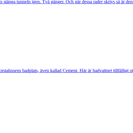
s stänga tunneln igen. Två gånger. Och när dessa rader skrivs så är de
ahusens badplats, även kallad Cement. Här är badvattnet tillfälligt otj