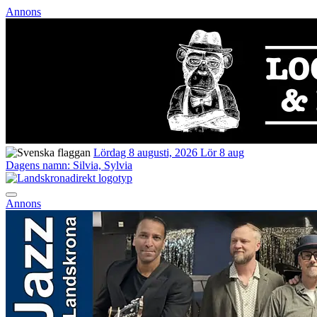
Annons
Lördag 8 augusti, 2026
Lör 8 aug
Dagens namn:
Silvia, Sylvia
Annons