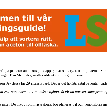
Många planerar att handla julklappar, mat och dryck till högtiderna. Sam
säger Eva Melander, smittskyddsläkare i Region Skåne.
sen. Av dessa får 29 intensivvård. Det är det högsta antal patienter, b
t leva som normalt. Alla måste hjälpas åt för att minska smittspridning
r på nätet. De inköp som måste göras, bör planeras väl och genomföras m