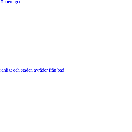
n öppen igen.
änligt och staden avråder från bad.