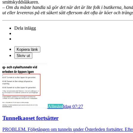
smittskyddsläkaren.
– Om du måste handla så gör det när det är lite folk i butikerna, han
ut eller levereras på ett säkert sätt eftersom det ofta är köer och trän
Dela inlägg
Kopiera länk
Skriv ut
Allmänt
Idag 07:27
Tunnelkaoset fortsätter
PROBLEM. Följetången om tunneln under Österleden fortsätter. Efter a