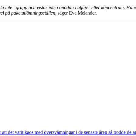
dla inte i grupp och vistas inte i onödan i affärer eller köpcentrum. H
gsel på paketutlämningsställen,
säger Eva Melander.
tt det varit kaos med översvämningar i de senaste åren så trodde de a