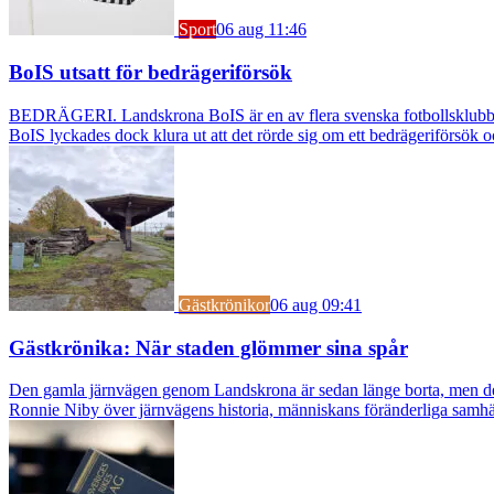
Sport
06 aug 11:46
BoIS utsatt för bedrägeriförsök
BEDRÄGERI. Landskrona BoIS är en av flera svenska fotbollsklubbar s
BoIS lyckades dock klura ut att det rörde sig om ett bedrägeriförsök o
Gästkrönikor
06 aug 09:41
Gästkrönika: När staden glömmer sina spår
Den gamla järnvägen genom Landskrona är sedan länge borta, men dess s
Ronnie Niby över järnvägens historia, människans föränderliga samhäl