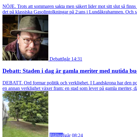
NÖJE. Trots att sommaren sakta men säkert lider mot sitt slut så fin
det på klassiska Gasolintolkningar på 2:ans i Lundåkrahamnen. Och så ä
Debatt
Igår 14:31
Debatt: Staden i dag är gamla meriter med nutida bu
DEBATT. Ord formar politik och verklighet. I Landskrona har den pol
en annan verklighet växer fram: en stad som lever på gamla meriter, dä
Blåljus
Igår 08:24