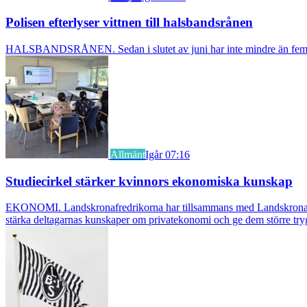
Polisen efterlyser vittnen till halsbandsrånen
HALSBANDSRÅNEN. Sedan i slutet av juni har inte mindre än fem äldre k
Allmänt
Igår 07:16
Studiecirkel stärker kvinnors ekonomiska kunskap
EKONOMI. Landskronafredrikorna har tillsammans med Landskrona Glumsl
stärka deltagarnas kunskaper om privatekonomi och ge dem större try