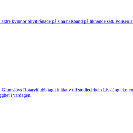
vinnor blivit rånade på sina halsband på liknande sätt. Polisen arbeta
övs Rotaryklubb tagit initiativ till studiecirkeln Livslång ekonomi, e
gghet i vardagen.