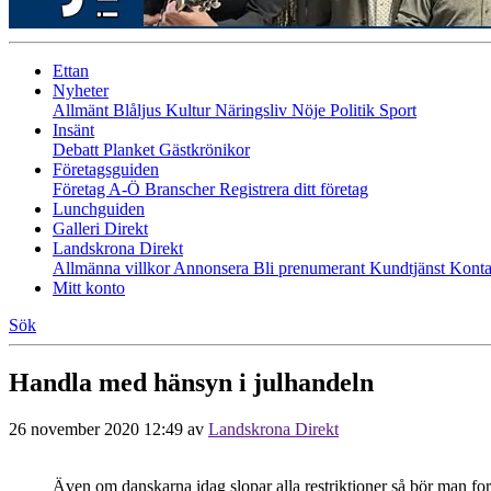
Ettan
Nyheter
Allmänt
Blåljus
Kultur
Näringsliv
Nöje
Politik
Sport
Insänt
Debatt
Planket
Gästkrönikor
Företagsguiden
Företag A-Ö
Branscher
Registrera ditt företag
Lunchguiden
Galleri Direkt
Landskrona Direkt
Allmänna villkor
Annonsera
Bli prenumerant
Kundtjänst
Konta
Mitt konto
Sök
Handla med hänsyn i julhandeln
26 november 2020 12:49
av
Landskrona Direkt
Även om danskarna idag slopar alla restriktioner så bör man fort