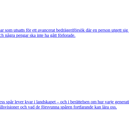
om utsatts för ett avancerat bedrägeriförsök där en person utgett si
ch några pengar ska inte ha gått förlorade.
pår lever kvar i landskapet – och i berättelsen om hur varje generatio
lsvisioner och vad de försvunna spåren fortfarande kan lära oss.