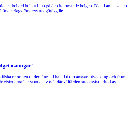
ns det en hel del kul att hitta på den kommande helgen. Bland annat så
r det dags för årets trädgårdsgille.
dgetlösningar!
itiska retoriken under lång tid handlat om ansvar, utveckling och fra
r visionerna har stannat av och där välfärden successivt urholkas.