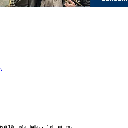
kt
satt Tänk på att hålla avstånd i butikerna.