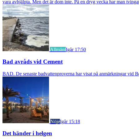
vara avhjälpta. Men det är dom inte. På en dryg vecka har man tvingat
Allmänt
Igår 17:50
Bad avråds vid Cement
BAD. De senaste badvattenproverna har visat på anmärkningar vid Borst
Nöje
Igår 15:18
Det händer i helgen