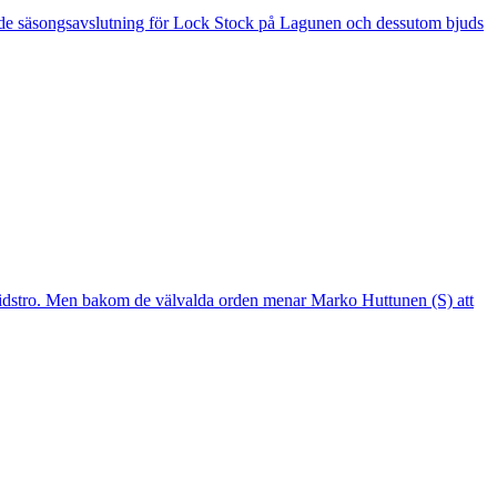
 är de säsongsavslutning för Lock Stock på Lagunen och dessutom bjuds
mtidstro. Men bakom de välvalda orden menar Marko Huttunen (S) att