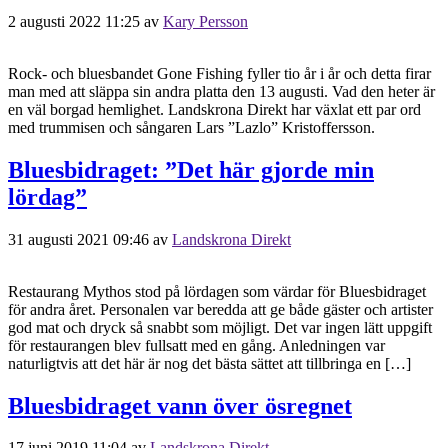
2 augusti 2022 11:25
av
Kary Persson
Rock- och bluesbandet Gone Fishing fyller tio år i år och detta firar
man med att släppa sin andra platta den 13 augusti. Vad den heter är
en väl borgad hemlighet. Landskrona Direkt har växlat ett par ord
med trummisen och sångaren Lars ”Lazlo” Kristoffersson.
Bluesbidraget: ”Det här gjorde min
lördag”
31 augusti 2021 09:46
av
Landskrona Direkt
Restaurang Mythos stod på lördagen som värdar för Bluesbidraget
för andra året. Personalen var beredda att ge både gäster och artister
god mat och dryck så snabbt som möjligt. Det var ingen lätt uppgift
för restaurangen blev fullsatt med en gång. Anledningen var
naturligtvis att det här är nog det bästa sättet att tillbringa en […]
Bluesbidraget vann över ösregnet
17 juni 2019 11:04
av
Landskrona Direkt