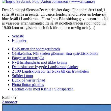
Den 28 maj på Slottscaféet var det åter dags. För andra året i rad, i
syfte att samla in pengar till cancerfonden, anordnades en helmysig
blueskväll i Landskrona. Förra årets Bluesbidrag gav mersmak och i
år vässades arrangemanget lite så att nöjdhetsgraden stod i topp. Kl
19.00 kom matgästerna och fick förutom en trevlig och […]
Senaste
Kalender
BoIS utsatt för bedrägeriförsök
Gästkrönika: När staden glömmer sina spår
Gästkrönika
Fängelse för rattfylla
Nytt halsbandsrån mot äldre kvinna
De beslut som byggde Landskrona
planket
2 100 Landskronabor får tycka till om tryggheten
Stölder i topp
Butik på väster rånad
Flotta flottar på plats
Bachatakväll med Klenia i Slottsparken
Kalender
Annonser