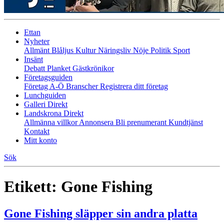
Ettan
Nyheter
Allmänt
Blåljus
Kultur
Näringsliv
Nöje
Politik
Sport
Insänt
Debatt
Planket
Gästkrönikor
Företagsguiden
Företag A-Ö
Branscher
Registrera ditt företag
Lunchguiden
Galleri Direkt
Landskrona Direkt
Allmänna villkor
Annonsera
Bli prenumerant
Kundtjänst
Kontakt
Mitt konto
Sök
Etikett:
Gone Fishing
Gone Fishing släpper sin andra platta