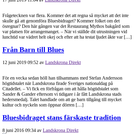
Frågetecknen var flera. Kommer det att regna så mycket att det inte
skulle gå att genomföra Bluesbidraget? Kommer folket om det
ösregnar? Den här gången var det Restaurang Mythos bakgård som
var platsen för arrangemanget. – När vi ställde dit utrustningen vid
lunchtid var vädret helt okej och efter att ha testat ljudet åkte var […]
Från Barn till Blues
12 juni 2019 09:52
av
Landskrona Direkt
För en vecka sedan höll han tillsammans med Stefan Andersson
högtidstalet när Landskrona firade Sveriges nationaldag på
Citadellet. – Vi fick en förfrågan om att hålla högtidstalet som
Sander & Gander eftersom vi tidigare i år fått Landskrona stads
hedersmedalj. Talet handlade om att ge barn tillgång till mycket
kultur och nyckeln som öppnar dörren […]
Bluesbidraget stans färskaste tradition
8 juni 2016 09:34
av
Landskrona Direkt