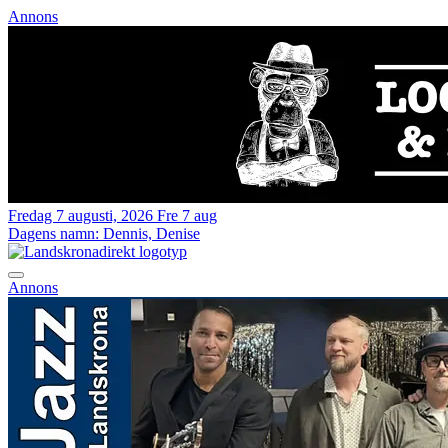
Annons
Fredag 7 augusti, 2026
Fre 7 aug
Dagens namn:
Dennis, Denise
Annons