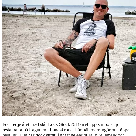
För tredje året i rad slår Lock Stock & Barrel upp sin pop-up
restaurang på Lagunen i Landskrona. I år håller arrangörerna öppet
hela juli. Det har dock suttit långt inne enligt Filip Siljemark och