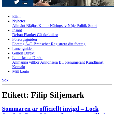
Ettan
Nyheter
Allmänt
Blåljus
Kultur
Näringsliv
Nöje
Politik
Sport
Insänt
Debatt
Planket
Gästkrönikor
Företagsguiden
Företag A-Ö
Branscher
Registrera ditt företag
Lunchguiden
Galleri Direkt
Landskrona Direkt
Allmänna villkor
Annonsera
Bli prenumerant
Kundtjänst
Kontakt
Mitt konto
Sök
Etikett:
Filip Siljemark
Sommaren är officiellt invigd – Lock