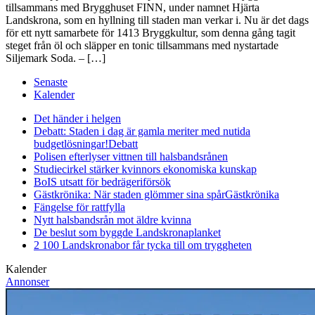
tillsammans med Brygghuset FINN, under namnet Hjärta
Landskrona, som en hyllning till staden man verkar i. Nu är det dags
för ett nytt samarbete för 1413 Bryggkultur, som denna gång tagit
steget från öl och släpper en tonic tillsammans med nystartade
Siljemark Soda. – […]
Senaste
Kalender
Det händer i helgen
Debatt: Staden i dag är gamla meriter med nutida
budgetlösningar!
Debatt
Polisen efterlyser vittnen till halsbandsrånen
Studiecirkel stärker kvinnors ekonomiska kunskap
BoIS utsatt för bedrägeriförsök
Gästkrönika: När staden glömmer sina spår
Gästkrönika
Fängelse för rattfylla
Nytt halsbandsrån mot äldre kvinna
De beslut som byggde Landskrona
planket
2 100 Landskronabor får tycka till om tryggheten
Kalender
Annonser