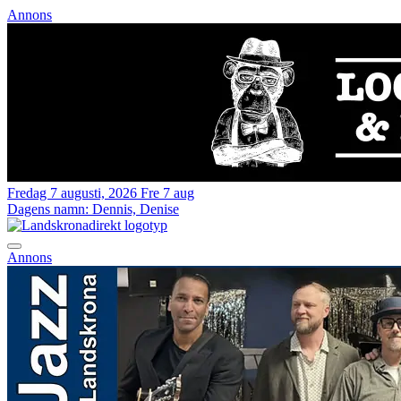
Annons
Fredag 7 augusti, 2026
Fre 7 aug
Dagens namn:
Dennis, Denise
Annons