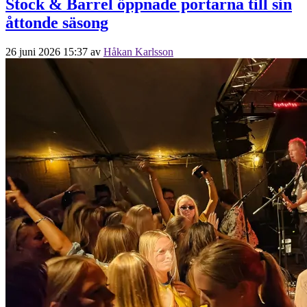
Stock & Barrel öppnade portarna till sin
åttonde säsong
26 juni 2026 15:37
av
Håkan Karlsson