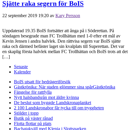
Sjätte raka segern för BoIS
22 september 2019 19:20
av
Kary Persson
Uppdaterad 19.35 BoIS fortsätter att ånga på i Söderettan. På
söndagen besegrade man FC Trollhättan med 1-0 efter ett mål av
Kevin Jensen i andra halvlek. Den rättvisa segern var BoIS sjätte
raka och därmed befäster laget sin kvalplats till Superettan. Det var
en skaplig första halvlek mellan FC Trollhättan och BoIS trots att det
[…]
Senaste
Kalender
BoIS utsatt för bedrägeriförsök
Gästkrönika: När staden glömmer sina spår
Gästkrönika
Fängelse för rattfylla
Nytt halsbandsrån mot äldre kvinna
De beslut som byggde Landskrona
planket
2 100 Landskronabor får tycka till om tryggheten
Stölder i topp
Butik på väster rånad
Flotta flottar på plats
Bachatakväll med Klenia i Slottsparken