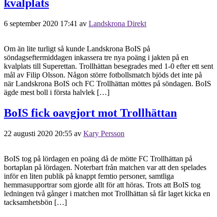
kvalplats
6 september 2020 17:41
av
Landskrona Direkt
Om än lite turligt så kunde Landskrona BoIS på
söndagseftermiddagen inkassera tre nya poäng i jakten på en
kvalplats till Superettan. Trollhättan besegrades med 1-0 efter ett sent
mål av Filip Olsson. Någon större fotbollsmatch bjöds det inte på
när Landskrona BoIS och FC Trollhättan möttes på söndagen. BoIS
ägde mest boll i första halvlek […]
BoIS fick oavgjort mot Trollhättan
22 augusti 2020 20:55
av
Kary Persson
BoIS tog på lördagen en poäng då de mötte FC Trollhättan på
bortaplan på lördagen. Noterbart från matchen var att den spelades
inför en liten publik på knappt femtio personer, samtliga
hemmasupportrar som gjorde allt för att höras. Trots att BoIS tog
ledningen två gånger i matchen mot Trollhättan så får laget kicka en
tacksamhetsbön […]