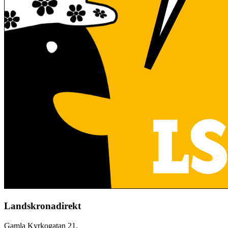
Landskronadirekt
Gamla Kyrkogatan 21,