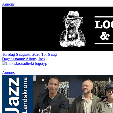
Annons
Torsdag 6 augusti, 2026
Tor 6 aug
Dagens namn:
Alfons, Inez
Annons