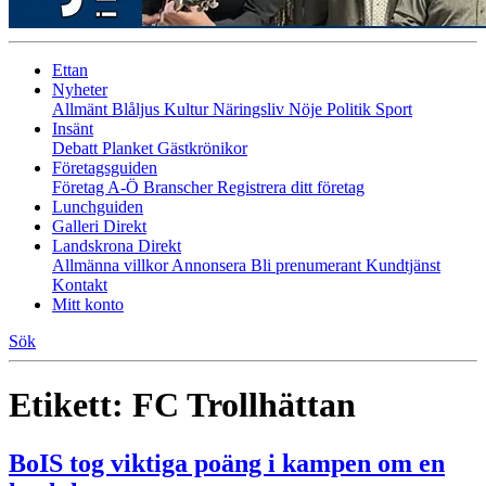
Ettan
Nyheter
Allmänt
Blåljus
Kultur
Näringsliv
Nöje
Politik
Sport
Insänt
Debatt
Planket
Gästkrönikor
Företagsguiden
Företag A-Ö
Branscher
Registrera ditt företag
Lunchguiden
Galleri Direkt
Landskrona Direkt
Allmänna villkor
Annonsera
Bli prenumerant
Kundtjänst
Kontakt
Mitt konto
Sök
Etikett:
FC Trollhättan
BoIS tog viktiga poäng i kampen om en