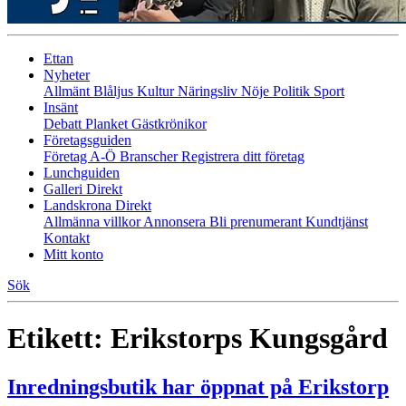
Ettan
Nyheter
Allmänt
Blåljus
Kultur
Näringsliv
Nöje
Politik
Sport
Insänt
Debatt
Planket
Gästkrönikor
Företagsguiden
Företag A-Ö
Branscher
Registrera ditt företag
Lunchguiden
Galleri Direkt
Landskrona Direkt
Allmänna villkor
Annonsera
Bli prenumerant
Kundtjänst
Kontakt
Mitt konto
Sök
Etikett:
Erikstorps Kungsgård
Inredningsbutik har öppnat på Erikstorp