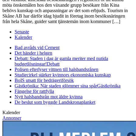
möta önskemålen hos den växande grupp besökare från Kina
behövs kunskap och anpassningar av det som erbjuds. Tourism in
Skåne AB har därför idag bjudit in företag inom besöksnäringen
från hela Skåne, guider samt tjänstemän inom kommuner […]
Senaste
Kalender
Bad avråds vid Cement
Det händer i helgen
Debatt: Staden i dag är gamla meriter med nutida
budgetlösningar!
Debatt
Polisen efterlyser vittnen till halsbandsrånen
Studiecirkel stärker kvinnors ekonomiska kunskap
BoIS utsatt för bedrägeriförsök
Gästkrönika: När staden glömmer sina spår
Gästkrönika
Fängelse för rattfylla
Nytt halsbandsrån mot äldre kvinna
De beslut som byggde Landskrona
planket
Kalender
Annonser