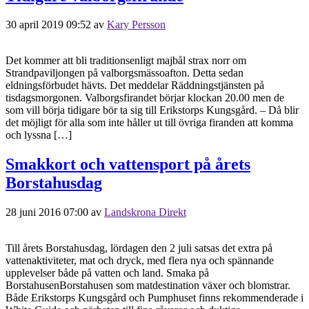
30 april 2019 09:52
av
Kary Persson
Det kommer att bli traditionsenligt majbål strax norr om
Strandpaviljongen på valborgsmässoafton. Detta sedan
eldningsförbudet hävts. Det meddelar Räddningstjänsten på
tisdagsmorgonen. Valborgsfirandet börjar klockan 20.00 men de
som vill börja tidigare bör ta sig till Erikstorps Kungsgård. – Då blir
det möjligt för alla som inte håller ut till övriga firanden att komma
och lyssna […]
Smakkort och vattensport på årets
Borstahusdag
28 juni 2016 07:00
av
Landskrona Direkt
Till årets Borstahusdag, lördagen den 2 juli satsas det extra på
vattenaktiviteter, mat och dryck, med flera nya och spännande
upplevelser både på vatten och land. Smaka på
BorstahusenBorstahusen som matdestination växer och blomstrar.
Både Erikstorps Kungsgård och Pumphuset finns rekommenderade i