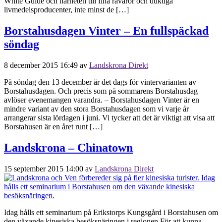
White Guide och närheten till fina råvaror och duktiga
livmedelsproducenter, inte minst de […]
Borstahusdagen Vinter – En fullspäckad
söndag
8 december 2015 16:49
av
Landskrona Direkt
På söndag den 13 december är det dags för vintervarianten av
Borstahusdagen. Och precis som på sommarens Borstahusdag
avlöser evenemangen varandra. – Borstahusdagen Vinter är en
mindre variant av den stora Borstahusdagen som vi varje år
arrangerar sista lördagen i juni. Vi tycker att det är viktigt att visa att
Borstahusen är en året runt […]
Landskrona – Chinatown
15 september 2015 14:00
av
Landskrona Direkt
Idag hålls ett seminarium på Erikstorps Kungsgård i Borstahusen om
den växande kinesiska besöksnäringen i regionen.För att kunna