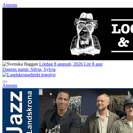
Annons
Lördag 8 augusti, 2026
Lör 8 aug
Dagens namn:
Silvia, Sylvia
Annons