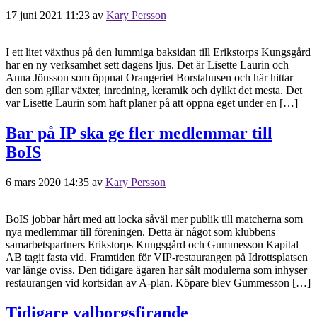
17 juni 2021 11:23
av
Kary Persson
I ett litet växthus på den lummiga baksidan till Erikstorps Kungsgård
har en ny verksamhet sett dagens ljus. Det är Lisette Laurin och
Anna Jönsson som öppnat Orangeriet Borstahusen och här hittar
den som gillar växter, inredning, keramik och dylikt det mesta. Det
var Lisette Laurin som haft planer på att öppna eget under en […]
Bar på IP ska ge fler medlemmar till
BoIS
6 mars 2020 14:35
av
Kary Persson
BoIS jobbar hårt med att locka såväl mer publik till matcherna som
nya medlemmar till föreningen. Detta är något som klubbens
samarbetspartners Erikstorps Kungsgård och Gummesson Kapital
AB tagit fasta vid. Framtiden för VIP-restaurangen på Idrottsplatsen
var länge oviss. Den tidigare ägaren har sålt modulerna som inhyser
restaurangen vid kortsidan av A-plan. Köpare blev Gummesson […]
Tidigare valborgsfirande