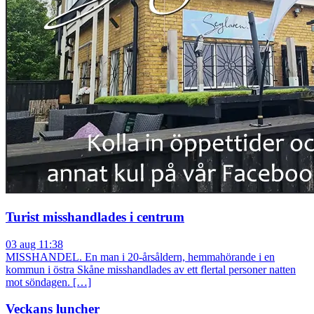
Turist misshandlades i centrum
03 aug 11:38
MISSHANDEL. En man i 20-årsåldern, hemmahörande i en
kommun i östra Skåne misshandlades av ett flertal personer natten
mot söndagen. […]
Veckans luncher