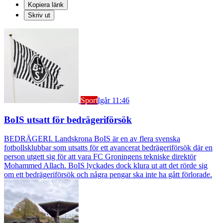
Kopiera länk
Skriv ut
Sport
Igår 11:46
BoIS utsatt för bedrägeriförsök
BEDRÄGERI. Landskrona BoIS är en av flera svenska
fotbollsklubbar som utsatts för ett avancerat bedrägeriförsök där en
person utgett sig för att vara FC Groningens tekniske direktör
Mohammed Allach. BoIS lyckades dock klura ut att det rörde sig
om ett bedrägeriförsök och några pengar ska inte ha gått förlorade.