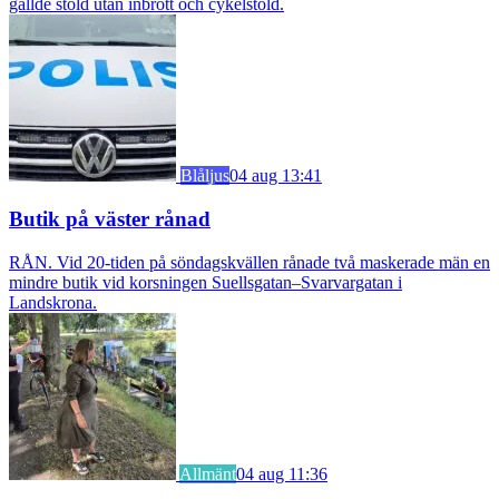
gällde stöld utan inbrott och cykelstöld.
Blåljus
04 aug 13:41
Butik på väster rånad
RÅN. Vid 20-tiden på söndagskvällen rånade två maskerade män en
mindre butik vid korsningen Suellsgatan–Svarvargatan i
Landskrona.
Allmänt
04 aug 11:36