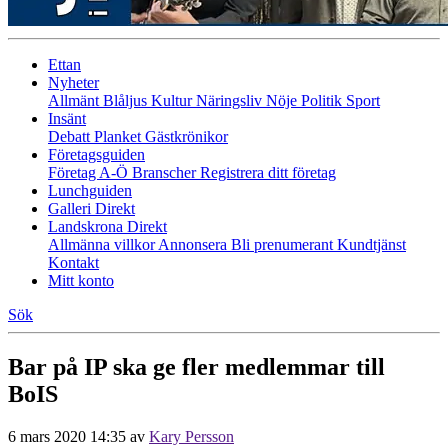
Ettan
Nyheter
Allmänt
Blåljus
Kultur
Näringsliv
Nöje
Politik
Sport
Insänt
Debatt
Planket
Gästkrönikor
Företagsguiden
Företag A-Ö
Branscher
Registrera ditt företag
Lunchguiden
Galleri Direkt
Landskrona Direkt
Allmänna villkor
Annonsera
Bli prenumerant
Kundtjänst
Kontakt
Mitt konto
Sök
Bar på IP ska ge fler medlemmar till
BoIS
6 mars 2020 14:35
av
Kary Persson