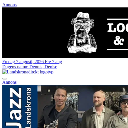
Annons
Fredag 7 augusti, 2026
Fre 7 aug
Dagens namn:
Dennis, Denise
Annons