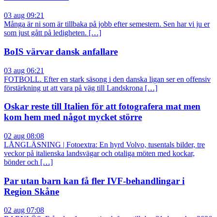
03 aug 09:21
Många är ni som är tillbaka på jobb efter semestern. Sen har vi ju er
som just gått på ledigheten. […]
BoIS värvar dansk anfallare
03 aug 06:21
FOTBOLL. Efter en stark säsong i den danska ligan ser en offensiv
förstärkning ut att vara på väg till Landskrona […]
Oskar reste till Italien för att fotografera mat men
kom hem med något mycket större
02 aug 08:08
LÅNGLÄSNING | Fotoextra: En hyrd Volvo, tusentals bilder, tre
veckor på italienska landsvägar och otaliga möten med kockar,
bönder och […]
Par utan barn kan få fler IVF-behandlingar i
Region Skåne
02 aug 07:08