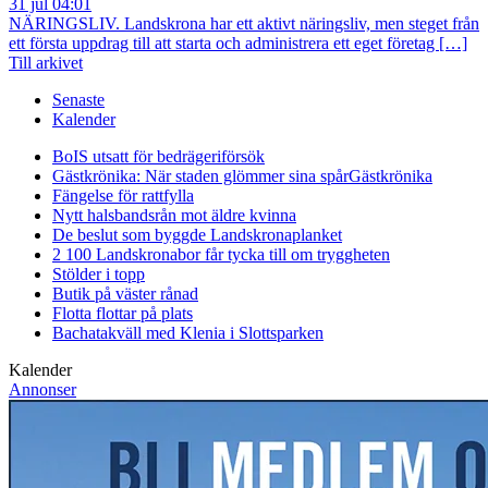
31 jul 04:01
NÄRINGSLIV. Landskrona har ett aktivt näringsliv, men steget från
ett första uppdrag till att starta och administrera ett eget företag […]
Till arkivet
Senaste
Kalender
BoIS utsatt för bedrägeriförsök
Gästkrönika: När staden glömmer sina spår
Gästkrönika
Fängelse för rattfylla
Nytt halsbandsrån mot äldre kvinna
De beslut som byggde Landskrona
planket
2 100 Landskronabor får tycka till om tryggheten
Stölder i topp
Butik på väster rånad
Flotta flottar på plats
Bachatakväll med Klenia i Slottsparken
Kalender
Annonser