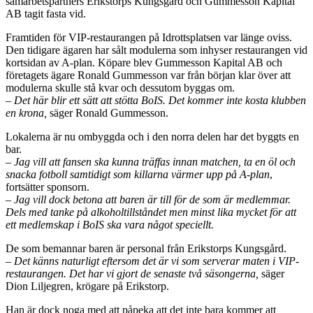
samarbetspartners Erikstorps Kungsgård och Gummesson Kapital
AB tagit fasta vid.
Framtiden för VIP-restaurangen på Idrottsplatsen var länge oviss.
Den tidigare ägaren har sålt modulerna som inhyser restaurangen vid
kortsidan av A-plan. Köpare blev Gummesson Kapital AB och
företagets ägare Ronald Gummesson var från början klar över att
modulerna skulle stå kvar och dessutom byggas om.
– Det här blir ett sätt att stötta BoIS. Det kommer inte kosta klubben
en krona,
säger Ronald Gummesson.
Lokalerna är nu ombyggda och i den norra delen har det byggts en
bar.
– Jag vill att fansen ska kunna träffas innan matchen, ta en öl och
snacka fotboll samtidigt som killarna värmer upp på A-plan
,
fortsätter sponsorn.
– Jag vill dock betona att baren är till för de som är medlemmar.
Dels med tanke på alkoholtillståndet men minst lika mycket för att
ett medlemskap i BoIS ska vara något speciellt.
De som bemannar baren är personal från Erikstorps Kungsgård.
– Det känns naturligt eftersom det är vi som serverar maten i VIP-
restaurangen. Det har vi gjort de senaste två säsongerna,
säger
Dion Liljegren, krögare på Erikstorp.
Han är dock noga med att påpeka att det inte bara kommer att