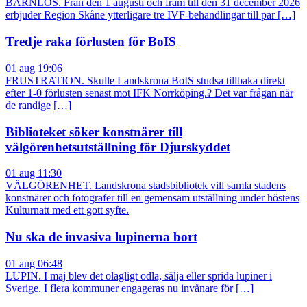
BARNLÖS. Från den 1 augusti och fram till den 31 december 2026
erbjuder Region Skåne ytterligare tre IVF-behandlingar till par […]
Tredje raka förlusten för BoIS
01 aug 19:06
FRUSTRATION. Skulle Landskrona BoIS studsa tillbaka direkt
efter 1-0 förlusten senast mot IFK Norrköping.? Det var frågan när
de randige […]
Biblioteket söker konstnärer till
välgörenhetsutställning för Djurskyddet
01 aug 11:30
VÄLGÖRENHET. Landskrona stadsbibliotek vill samla stadens
konstnärer och fotografer till en gemensam utställning under höstens
Kulturnatt med ett gott syfte.
Nu ska de invasiva lupinerna bort
01 aug 06:48
LUPIN. I maj blev det olagligt odla, sälja eller sprida lupiner i
Sverige. I flera kommuner engageras nu invånare för […]