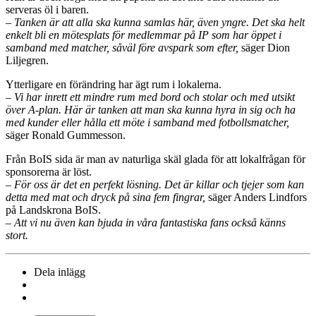
serveras öl i baren.
– Tanken är att alla ska kunna samlas här, även yngre. Det ska helt
enkelt bli en mötesplats för medlemmar på IP som har öppet i
samband med matcher, såväl före avspark som efter,
säger Dion
Liljegren.
Ytterligare en förändring har ägt rum i lokalerna.
– Vi har inrett ett mindre rum med bord och stolar och med utsikt
över A-plan. Här är tanken att man ska kunna hyra in sig och ha
med kunder eller hålla ett möte i samband med fotbollsmatcher,
säger Ronald Gummesson.
Från BoIS sida är man av naturliga skäl glada för att lokalfrågan för
sponsorerna är löst.
– För oss är det en perfekt lösning. Det är killar och tjejer som kan
detta med mat och dryck på sina fem fingrar,
säger Anders Lindfors
på Landskrona BoIS.
– Att vi nu även kan bjuda in våra fantastiska fans också känns
stort.
Dela inlägg