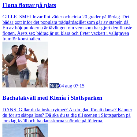
Flotta flottar på plats
GILLE. SMHI lovar fint väder och cirka 20 grader på lördag. Det
bådar gott inför det populära trädgårdsgillet som går av stapeln då.
En av höjdpunkterna är tävlingen om vem som har gjort den finaste
flotten. Årets sex bidrag är nu klara och flyter vackert i vallgraven
framför konsthallen.
Nöje
04 aug 07:15
Bachatakväll med Klenia i Slottsparken
DANS. Gillar du latinska rytmer? Är du glad för att dansa? Känner
du för att släppa loss? Då ska du ta dig till scenen i Slottsparken på
torsdag kväll och ha dansskorna snörade på fötterna.