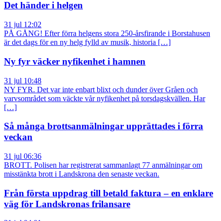
Det händer i helgen
31 jul 12:02
PÅ GÅNG! Efter förra helgens stora 250-årsfirande i Borstahusen
är det dags för en ny helg fylld av musik, historia […]
Ny fyr väcker nyfikenhet i hamnen
31 jul 10:48
NY FYR. Det var inte enbart blixt och dunder över Gråen och
varvsområdet som väckte vår nyfikenhet på torsdagskvällen. Har
[…]
Så många brottsanmälningar upprättades i förra
veckan
31 jul 06:36
BROTT. Polisen har registrerat sammanlagt 77 anmälningar om
misstänkta brott i Landskrona den senaste veckan.
Från första uppdrag till betald faktura – en enklare
väg för Landskronas frilansare