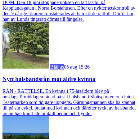
DOM. Den 18 juni stoppade polisen en lätt lastbil på
Kapplandsgatan i Norra Borstahusen. Efter en nykterhetskontroll av
den 56-årige föraren konstaterades att han körde rattfull. Därför har
han av Lunds tingsrätt dömts till fängelse.
Blåljus
05 aug 15:26
Nytt halsbandsrån mot äldre kvinna
RÅN - RÄTTELSE. En kvinna i 75-årsåldern blev på
onsdagsförmiddagen rånad på sitt halsband i Slottsparken och inte i
Teaterparken som tidigare uppgetts. Gärningsmannen ska ha stannat
till på sin cykel, pratat med kvinnan och därefter ryckt av halsbandet
innan han knuffade omkull henne och flydde.