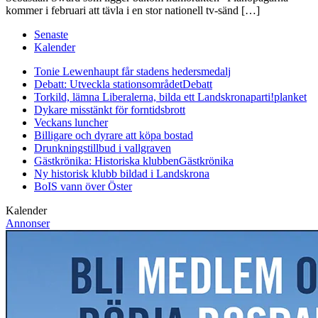
kommer i februari att tävla i en stor nationell tv-sänd […]
Senaste
Kalender
Tonie Lewenhaupt får stadens hedersmedalj
Debatt: Utveckla stationsområdet
Debatt
Torkild, lämna Liberalerna, bilda ett Landskronaparti!
planket
Dykare misstänkt för forntidsbrott
Veckans luncher
Billigare och dyrare att köpa bostad
Drunkningstillbud i vallgraven
Gästkrönika: Historiska klubben
Gästkrönika
Ny historisk klubb bildad i Landskrona
BoIS vann över Öster
Kalender
Annonser