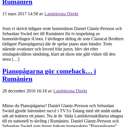
Rumänien
15 mars 2017 14:58
av
Landskrona Direkt
Som vi skrivit tidigare reste humorduon Daniel Glantz-Persson och
Sebastian Swärd ner till Rumänien för tv-inspelning av
humortävlingen iUmor. I tävlingen deltog de som Classical Brothers
(tidigare Pianopågarna) där de spelar piano utan händer. Trots
stående ovationer och lovord från juryn, blev det efter
söndagskvällens sändning, klart att duon inte gått vidare till den
stora […]
Pianopågarna gör comeback… i
Rumänien
28 december 2016 16:18
av
Landskrona Direkt
Minns du Pianopågarna? Daniel Glantz-Persson och Sebastian
Swärd gjorde häromåret succé i TV3:s Talang med sitt smått unika
sätt att traktera ett piano. Nu är de båda Landskronakillarna uttagna
till en nationell tv-tävling i Rumänien. Daniel Glantz-Persson och
Sebastian Swärd som ligger bakom humorakten ”Pianopågarna”