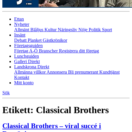
Ettan
Nyheter
Allmänt
Blåljus
Kultur
Näringsliv
Nöje
Politik
Sport
Insänt
Debatt
Planket
Gästkrönikor
Företagsguiden
Företag A-Ö
Branscher
Registrera ditt företag
Lunchguiden
Galleri Direkt
Landskrona Direkt
Allmänna villkor
Annonsera
Bli prenumerant
Kundtjänst
Kontakt
Mitt konto
Sök
Etikett:
Classical Brothers
Classical Brothers – viral succé i