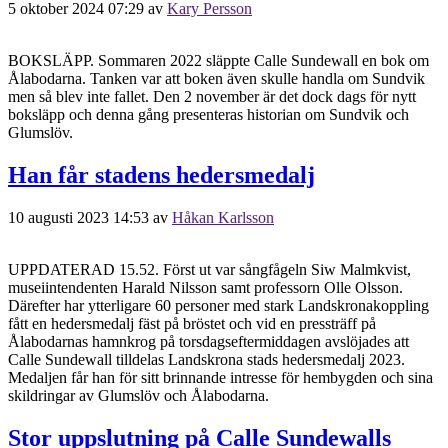
5 oktober 2024 07:29
av
Kary Persson
BOKSLÄPP. Sommaren 2022 släppte Calle Sundewall en bok om
Ålabodarna. Tanken var att boken även skulle handla om Sundvik
men så blev inte fallet. Den 2 november är det dock dags för nytt
boksläpp och denna gång presenteras historian om Sundvik och
Glumslöv.
Han får stadens hedersmedalj
10 augusti 2023 14:53
av
Håkan Karlsson
UPPDATERAD 15.52. Först ut var sångfågeln Siw Malmkvist,
museiintendenten Harald Nilsson samt professorn Olle Olsson.
Därefter har ytterligare 60 personer med stark Landskronakoppling
fått en hedersmedalj fäst på bröstet och vid en pressträff på
Ålabodarnas hamnkrog på torsdagseftermiddagen avslöjades att
Calle Sundewall tilldelas Landskrona stads hedersmedalj 2023.
Medaljen får han för sitt brinnande intresse för hembygden och sina
skildringar av Glumslöv och Ålabodarna.
Stor uppslutning på Calle Sundewalls