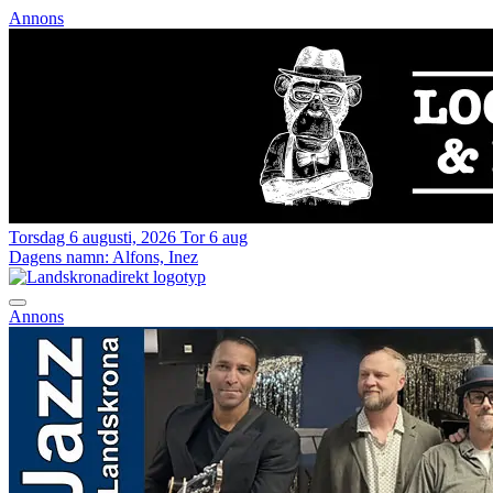
Annons
Torsdag 6 augusti, 2026
Tor 6 aug
Dagens namn:
Alfons, Inez
Annons