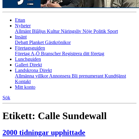
Ettan
Nyheter
Allmänt
Blåljus
Kultur
Näringsliv
Nöje
Politik
Sport
Insänt
Debatt
Planket
Gästkrönikor
Företagsguiden
Företag A-Ö
Branscher
Registrera ditt företag
Lunchguiden
Galleri Direkt
Landskrona Direkt
Allmänna villkor
Annonsera
Bli prenumerant
Kundtjänst
Kontakt
Mitt konto
Sök
Etikett:
Calle Sundewall
2000 tidningar upphittade