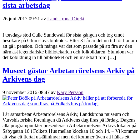
sista arbetsdag
26 juni 2017 09:51
av
Landskrona Direkt
I torsdags stod Calle Sundewall för sista gången och tog emot
besökare på Glumslövs bibliotek. Efter 31 år är det nu tid för honom
att gå i pension. Och många var det som passade på att fira av den
närmast legendariske bibliotekarien och folkbildaren. Stundom var
det köbildning in till biblioteket och en märkbart rörd […]
Museet gästar Arbetarrörelsens Arkiv på
Arkivens dag
9 november 2016 08:47
av
Kary Persson
I år samarbetar Arbetarrörelsens Arkiv, Landskrona museum och
Varvshistoriska föreningen då Arkivens dag firas på lördag. Dagens
alla programpunkter presenteras i Arbetarrörelsens Arkivs lokaler på
Säbygatan 16 i Folkets Hus mellan klockan 10 och 14. – Vi kommer
att visa ett flertal utställningar men det kommer även att hållas ett