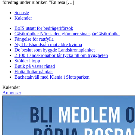
föredrag under rubriken ”En resa […]
Senaste
Kalender
BoIS utsatt för bedrägeriförsök
Gästkrönika: När staden glömmer sina spår
Gästkrönika
Fängelse för rattfylla
Nytt halsbandsrån mot äldre kvinna
De beslut som byggde Landskrona
planket
2 100 Landskronabor får tycka till om tryggheten
Stölder i topp
Butik på väster rånad
Flotta flottar på plats
Bachatakväll med Klenia i Slottsparken
Kalender
Annonser