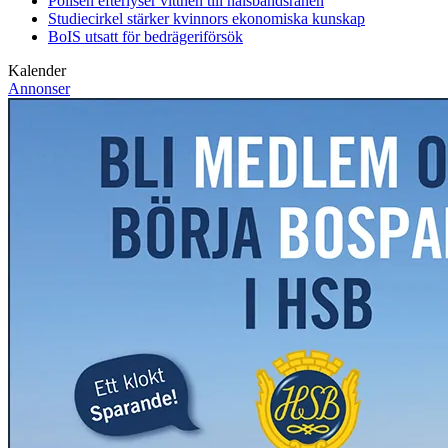
Polisen efterlyser vittnen till halsbandsrånen
Studiecirkel stärker kvinnors ekonomiska kunskap
BoIS utsatt för bedrägeriförsök
Kalender
Annonser