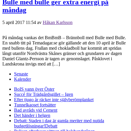
Bulle med bulle ger extra energi på
måndag
5 april 2017 11:54
av
Håkan Karlsson
På måndag vankas det BmBmB – Brännboll med Bulle med Bulle.
En snabb titt på Temadagar.se gör gällande att den 10 april är Bulle
med bullens dag. Frallan med chokladboll har kommit att spridas
långt utanför Nordvästra Skånes gränser och grundaren av dagen
Daniel Glantz-Persson är tagen av genomslaget. Påsklovet i
Landskrona invigs med att […]
Senaste
Kalender
BoIS vann över Öster
Succé för Trädgårdsgillet – Igen
Efter tjugo år räcker inte självberöm
planket
Tunnelkaoset fortsätter
Bad avråds vid Cement
Det händer i helgen
Debatt: Staden i dag är gamla meriter med nutida
budgetlösningar!
Debatt