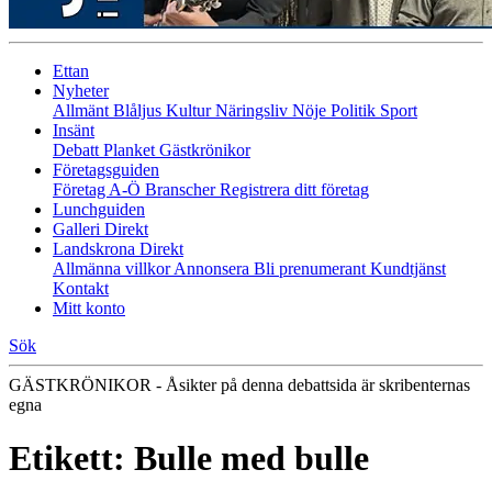
Ettan
Nyheter
Allmänt
Blåljus
Kultur
Näringsliv
Nöje
Politik
Sport
Insänt
Debatt
Planket
Gästkrönikor
Företagsguiden
Företag A-Ö
Branscher
Registrera ditt företag
Lunchguiden
Galleri Direkt
Landskrona Direkt
Allmänna villkor
Annonsera
Bli prenumerant
Kundtjänst
Kontakt
Mitt konto
Sök
GÄSTKRÖNIKOR - Åsikter på denna debattsida är skribenternas
egna
Etikett:
Bulle med bulle