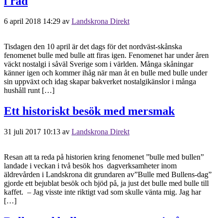
i rad
6 april 2018 14:29
av
Landskrona Direkt
Tisdagen den 10 april är det dags för det nordväst-skånska
fenomenet bulle med bulle att firas igen. Fenomenet har under åren
väckt nostalgi i såväl Sverige som i världen. Många skåningar
känner igen och kommer ihåg när man åt en bulle med bulle under
sin uppväxt och idag skapar bakverket nostalgikänslor i många
hushåll runt […]
Ett historiskt besök med mersmak
31 juli 2017 10:13
av
Landskrona Direkt
Resan att ta reda på historien kring fenomenet ”bulle med bullen”
landade i veckan i två besök hos dagverksamheter inom
äldrevården i Landskrona dit grundaren av”Bulle med Bullens-dag”
gjorde ett bejublat besök och bjöd på, ja just det bulle med bulle till
kaffet. – Jag visste inte riktigt vad som skulle vänta mig. Jag har
[…]