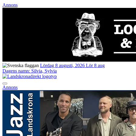
Annons
Lördag 8 augusti, 2026
Lör 8 aug
Dagens namn:
Silvia, Sylvia
Annons