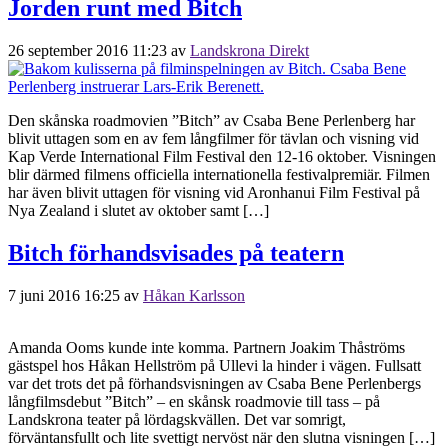
Jorden runt med Bitch
26 september 2016 11:23
av
Landskrona Direkt
Den skånska roadmovien ”Bitch” av Csaba Bene Perlenberg har
blivit uttagen som en av fem långfilmer för tävlan och visning vid
Kap Verde International Film Festival den 12-16 oktober. Visningen
blir därmed filmens officiella internationella festivalpremiär. Filmen
har även blivit uttagen för visning vid Aronhanui Film Festival på
Nya Zealand i slutet av oktober samt […]
Bitch förhandsvisades på teatern
7 juni 2016 16:25
av
Håkan Karlsson
Amanda Ooms kunde inte komma. Partnern Joakim Thåströms
gästspel hos Håkan Hellström på Ullevi la hinder i vägen. Fullsatt
var det trots det på förhandsvisningen av Csaba Bene Perlenbergs
långfilmsdebut ”Bitch” – en skånsk roadmovie till tass – på
Landskrona teater på lördagskvällen. Det var somrigt,
förväntansfullt och lite svettigt nervöst när den slutna visningen […]