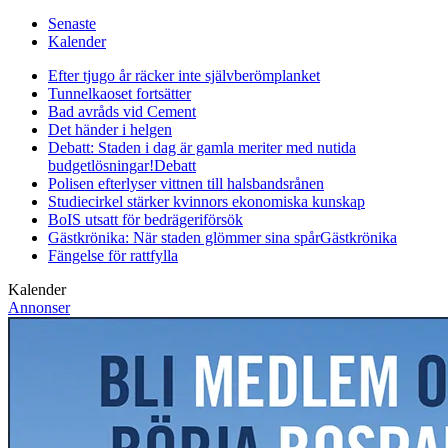
Senaste
Kalender
Efter tjugo år räcker inte självberöm
planket
Tunnelkaoset fortsätter
Bad avråds vid Cement
Det händer i helgen
Debatt: Staden i dag är gamla meriter med nutida
budgetlösningar!
Debatt
Polisen efterlyser vittnen till halsbandsrånen
Studiecirkel stärker kvinnors ekonomiska kunskap
BoIS utsatt för bedrägeriförsök
Gästkrönika: När staden glömmer sina spår
Gästkrönika
Fängelse för rattfylla
Kalender
Annonser