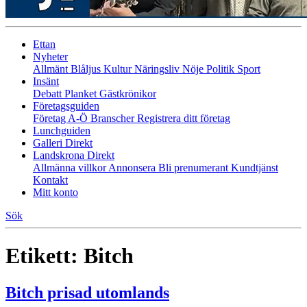
Ettan
Nyheter
Allmänt
Blåljus
Kultur
Näringsliv
Nöje
Politik
Sport
Insänt
Debatt
Planket
Gästkrönikor
Företagsguiden
Företag A-Ö
Branscher
Registrera ditt företag
Lunchguiden
Galleri Direkt
Landskrona Direkt
Allmänna villkor
Annonsera
Bli prenumerant
Kundtjänst
Kontakt
Mitt konto
Sök
Etikett:
Bitch
Bitch prisad utomlands