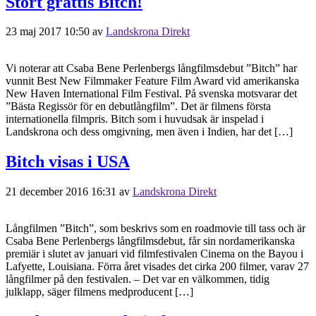
Stort grattis Bitch!
23 maj 2017 10:50
av
Landskrona Direkt
Vi noterar att Csaba Bene Perlenbergs långfilmsdebut ”Bitch” har
vunnit Best New Filmmaker Feature Film Award vid amerikanska
New Haven International Film Festival. På svenska motsvarar det
”Bästa Regissör för en debutlångfilm”. Det är filmens första
internationella filmpris. Bitch som i huvudsak är inspelad i
Landskrona och dess omgivning, men även i Indien, har det […]
Bitch visas i USA
21 december 2016 16:31
av
Landskrona Direkt
Långfilmen ”Bitch”, som beskrivs som en roadmovie till tass och är
Csaba Bene Perlenbergs långfilmsdebut, får sin nordamerikanska
premiär i slutet av januari vid filmfestivalen Cinema on the Bayou i
Lafyette, Louisiana. Förra året visades det cirka 200 filmer, varav 27
långfilmer på den festivalen. – Det var en välkommen, tidig
julklapp, säger filmens medproducent […]