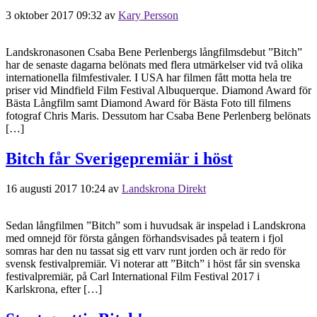
3 oktober 2017 09:32
av
Kary Persson
Landskronasonen Csaba Bene Perlenbergs långfilmsdebut ”Bitch”
har de senaste dagarna belönats med flera utmärkelser vid två olika
internationella filmfestivaler. I USA har filmen fått motta hela tre
priser vid Mindfield Film Festival Albuquerque. Diamond Award för
Bästa Långfilm samt Diamond Award för Bästa Foto till filmens
fotograf Chris Maris. Dessutom har Csaba Bene Perlenberg belönats
[…]
Bitch får Sverigepremiär i höst
16 augusti 2017 10:24
av
Landskrona Direkt
Sedan långfilmen ”Bitch” som i huvudsak är inspelad i Landskrona
med omnejd för första gången förhandsvisades på teatern i fjol
somras har den nu tassat sig ett varv runt jorden och är redo för
svensk festivalpremiär. Vi noterar att ”Bitch” i höst får sin svenska
festivalpremiär, på Carl International Film Festival 2017 i
Karlskrona, efter […]