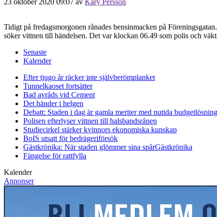
23 oktober 2020 09:07
av
Kary Persson
Tidigt på fredagsmorgonen rånades bensinmacken på Föreningsgatan. D
söker vittnen till händelsen. Det var klockan 06.49 som polis och väkt
Senaste
Kalender
Efter tjugo år räcker inte självberöm
planket
Tunnelkaoset fortsätter
Bad avråds vid Cement
Det händer i helgen
Debatt: Staden i dag är gamla meriter med nutida budgetlösning
Polisen efterlyser vittnen till halsbandsrånen
Studiecirkel stärker kvinnors ekonomiska kunskap
BoIS utsatt för bedrägeriförsök
Gästkrönika: När staden glömmer sina spår
Gästkrönika
Fängelse för rattfylla
Kalender
Annonser