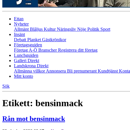
Ettan
Nyheter
Allmänt
Blåljus
Kultur
Näringsliv
Nöje
Politik
Sport
Insänt
Debatt
Planket
Gästkrönikor
Företagsguiden
Företag A-Ö
Branscher
Registrera ditt företag
Lunchguiden
Galleri Direkt
Landskrona Direkt
Allmänna villkor
Annonsera
Bli prenumerant
Kundtjänst
Konta
Mitt konto
Sök
Etikett:
bensinmack
Rån mot bensinmack