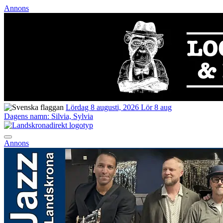
Annons
Lördag 8 augusti, 2026
Lör 8 aug
Dagens namn:
Silvia, Sylvia
Annons