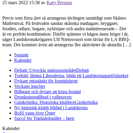
25 mars 2022 15:38
av
Kary Persson
Precis som förra året så arrangeras tävlingen samtidigt som Skånes
Matfestival. På festivalen samlas skånska matlagare, bryggare,
foodies, odlare, bagare, nybörjare och andra matintresserade.– Det
är en perfekt kombination. Därför spänner vi bågen ännu högre i år,
säger Landskronakrögaren Ulf Nietosvuori som tävlar för LA BBQ-
team. Det kommer även att arrangeras fler aktiviteter de aktuella […]
Senaste
Kalender
Debatt: Utveckla stationsområdet
Debatt
Torkild, lämna Liberalerna, bilda ett Landskronaparti!
planket
Dykare misstänkt för forntidsbrott
Veckans luncher
Billigare och dyrare att köpa bostad
Drunkningstillbud i vallgraven
Gästkrönika: Historiska klubben
Gästkrönika
Ny historisk klubb bildad i Landskrona
BoIS vann över Öster
Succé för Trädgårdsgillet – Igen
Kalender