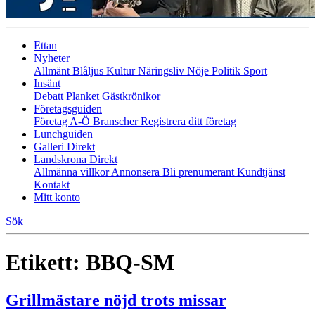
Ettan
Nyheter
Allmänt
Blåljus
Kultur
Näringsliv
Nöje
Politik
Sport
Insänt
Debatt
Planket
Gästkrönikor
Företagsguiden
Företag A-Ö
Branscher
Registrera ditt företag
Lunchguiden
Galleri Direkt
Landskrona Direkt
Allmänna villkor
Annonsera
Bli prenumerant
Kundtjänst
Kontakt
Mitt konto
Sök
Etikett:
BBQ-SM
Grillmästare nöjd trots missar