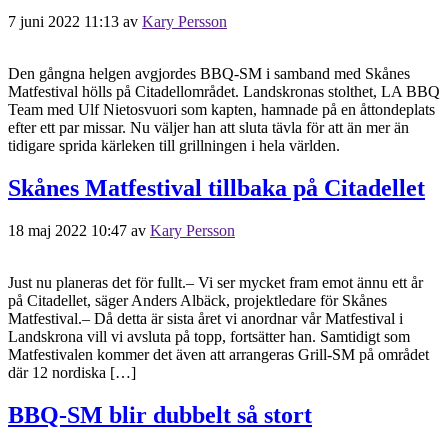
7 juni 2022 11:13
av
Kary Persson
Den gångna helgen avgjordes BBQ-SM i samband med Skånes
Matfestival hölls på Citadellområdet. Landskronas stolthet, LA BBQ
Team med Ulf Nietosvuori som kapten, hamnade på en åttondeplats
efter ett par missar. Nu väljer han att sluta tävla för att än mer än
tidigare sprida kärleken till grillningen i hela världen.
Skånes Matfestival tillbaka på Citadellet
18 maj 2022 10:47
av
Kary Persson
Just nu planeras det för fullt.– Vi ser mycket fram emot ännu ett år
på Citadellet, säger Anders Albäck, projektledare för Skånes
Matfestival.– Då detta är sista året vi anordnar vår Matfestival i
Landskrona vill vi avsluta på topp, fortsätter han. Samtidigt som
Matfestivalen kommer det även att arrangeras Grill-SM på området
där 12 nordiska […]
BBQ-SM blir dubbelt så stort