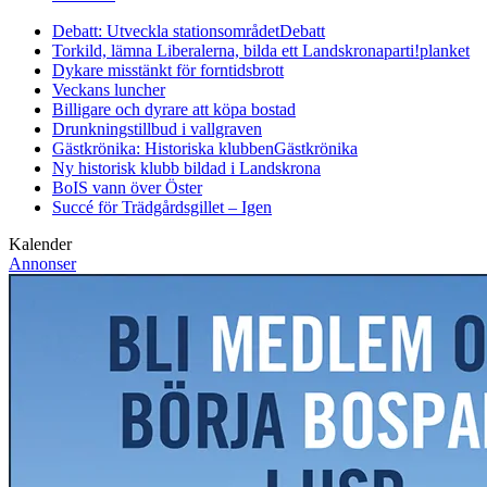
Debatt: Utveckla stationsområdet
Debatt
Torkild, lämna Liberalerna, bilda ett Landskronaparti!
planket
Dykare misstänkt för forntidsbrott
Veckans luncher
Billigare och dyrare att köpa bostad
Drunkningstillbud i vallgraven
Gästkrönika: Historiska klubben
Gästkrönika
Ny historisk klubb bildad i Landskrona
BoIS vann över Öster
Succé för Trädgårdsgillet – Igen
Kalender
Annonser