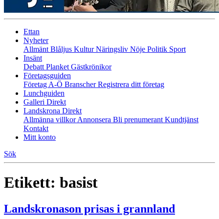
Ettan
Nyheter
Allmänt
Blåljus
Kultur
Näringsliv
Nöje
Politik
Sport
Insänt
Debatt
Planket
Gästkrönikor
Företagsguiden
Företag A-Ö
Branscher
Registrera ditt företag
Lunchguiden
Galleri Direkt
Landskrona Direkt
Allmänna villkor
Annonsera
Bli prenumerant
Kundtjänst
Kontakt
Mitt konto
Sök
Etikett:
basist
Landskronason prisas i grannland