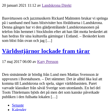
20 januari 2021 11:12
av
Landskrona Direkt
Basvirtuosen och jazzmusikern Rickard Malmsten brukar vi springa
på i samband med hans blixtvisiter hos föräldrarna i Landskrona.
Denna gången har vi den glädjestrålande Landskronasonen på
telefon från hemmet i Stockholm efter att han fått motta beskedet att
han hedras för sina kulturella gärningar i Estland. – Beskedet kom
som blixt från ovan och jag […]
Världsstjärnor lockade fram tårar
17 maj 2017 06:00
av
Kary Persson
Den sistnämnde är bördig från Lund men Mattias Svensson är
uppvuxen i Borstahusen. – Det stämmer. Det är alltid lika kul att
komma till Landskrona och spela, säger världsbasisten. Paret
varvade klassiker från såväl Sverige som utomlands. En hel del
Toots Thielemans bjöds det på men det som kanske påverkade
publiken i den fullsatta lokalen […]
Senaste
Kalender