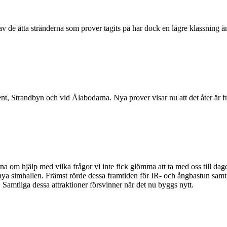
de åtta stränderna som prover tagits på har dock en lägre klassning än 
 Strandbyn och vid Ålabodarna. Nya prover visar nu att det åter är frit
jälp med vilka frågor vi inte fick glömma att ta med oss till dagen
ya simhallen. Främst rörde dessa framtiden för IR- och ångbastun samt
 Samtliga dessa attraktioner försvinner när det nu byggs nytt.