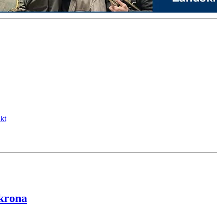
kt
skrona