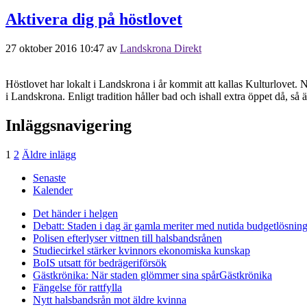
Aktivera dig på höstlovet
27 oktober 2016 10:47
av
Landskrona Direkt
Höstlovet har lokalt i Landskrona i år kommit att kallas Kulturlovet. 
i Landskrona. Enligt tradition håller bad och ishall extra öppet då, så
Inläggsnavigering
1
2
Äldre inlägg
Senaste
Kalender
Det händer i helgen
Debatt: Staden i dag är gamla meriter med nutida budgetlösning
Polisen efterlyser vittnen till halsbandsrånen
Studiecirkel stärker kvinnors ekonomiska kunskap
BoIS utsatt för bedrägeriförsök
Gästkrönika: När staden glömmer sina spår
Gästkrönika
Fängelse för rattfylla
Nytt halsbandsrån mot äldre kvinna