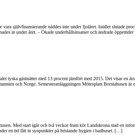
vara självfinansierande nåddes inte under fjolåret. Istället slutade pr
nades in under året. – Ökade underhållsinsatser och ändrade öppettider
alet tyska gästnätter med 13 procent jämfört med 2015. Det visar en å
nnien och Norge. Semesteranläggningen Mötesplats Borstahusen är ett 
husen. Med start igår och två veckor fram kör Landskrona stad en inform
er en tid fått in synpunkter på bristande hygien i badhuset. […]