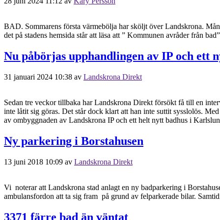
28 juni 2024 11:12
av
Kary Persson
BAD. Sommarens första värmebölja har sköljt över Landskrona. Många v
det på stadens hemsida står att läsa att ” Kommunen avråder från ba
Nu påbörjas upphandlingen av IP och ett n
31 januari 2024 10:38
av
Landskrona Direkt
Sedan tre veckor tillbaka har Landskrona Direkt försökt få till en int
inte låtit sig göras. Det står dock klart att han inte suttit sysslolö
av ombyggnaden av Landskrona IP och ett helt nytt badhus i Karlslun
Ny parkering i Borstahusen
13 juni 2018 10:09
av
Landskrona Direkt
Vi noterar att Landskrona stad anlagt en ny badparkering i Borstahuse
ambulansfordon att ta sig fram på grund av felparkerade bilar. Samtidig
3371 färre bad än väntat