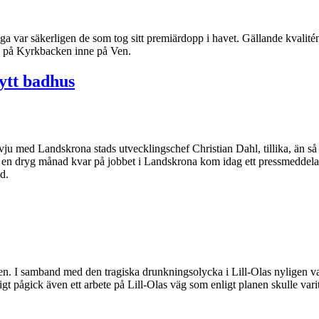
ar säkerligen de som tog sitt premiärdopp i havet. Gällande kvalitén 
d” på Kyrkbacken inne på Ven.
ytt badhus
ervju med Landskrona stads utvecklingschef Christian Dahl, tillika, än s
s. Med en dryg månad kvar på jobbet i Landskrona kom idag ett pressmeddel
d.
n. I samband med den tragiska drunkningsolycka i Lill-Olas nyligen var
t pågick även ett arbete på Lill-Olas väg som enligt planen skulle varit 