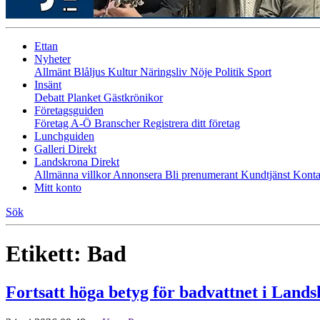
Ettan
Nyheter
Allmänt
Blåljus
Kultur
Näringsliv
Nöje
Politik
Sport
Insänt
Debatt
Planket
Gästkrönikor
Företagsguiden
Företag A-Ö
Branscher
Registrera ditt företag
Lunchguiden
Galleri Direkt
Landskrona Direkt
Allmänna villkor
Annonsera
Bli prenumerant
Kundtjänst
Konta
Mitt konto
Sök
Etikett:
Bad
Fortsatt höga betyg för badvattnet i Land