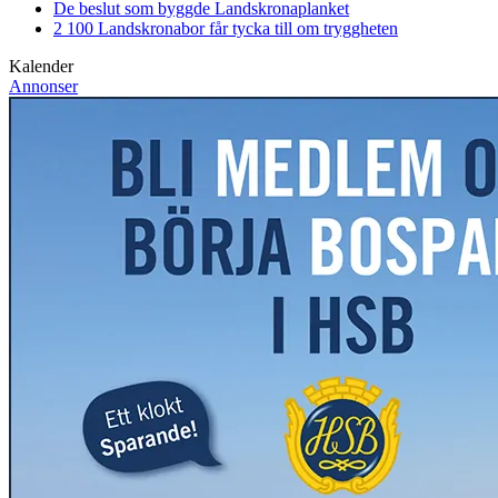
De beslut som byggde Landskrona
planket
2 100 Landskronabor får tycka till om tryggheten
Kalender
Annonser