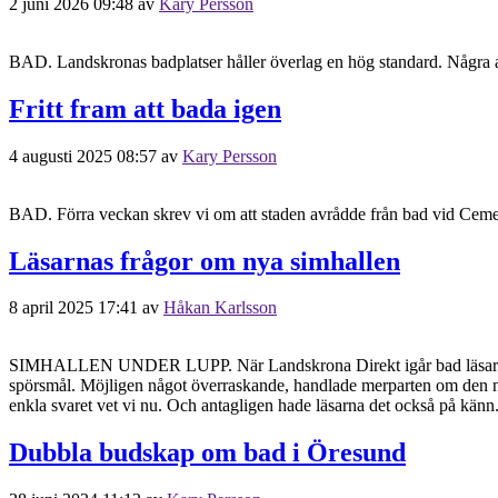
2 juni 2026 09:48
av
Kary Persson
BAD. Landskronas badplatser håller överlag en hög standard. Några av 
Fritt fram att bada igen
4 augusti 2025 08:57
av
Kary Persson
BAD. Förra veckan skrev vi om att staden avrådde från bad vid Cement,
Läsarnas frågor om nya simhallen
8 april 2025 17:41
av
Håkan Karlsson
SIMHALLEN UNDER LUPP. När Landskrona Direkt igår bad läsarna om h
spörsmål. Möjligen något överraskande, handlade merparten om den n
enkla svaret vet vi nu. Och antagligen hade läsarna det också på känn.
Dubbla budskap om bad i Öresund