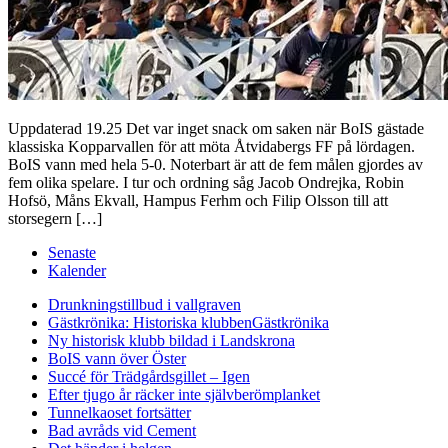
Uppdaterad 19.25 Det var inget snack om saken när BoIS gästade
klassiska Kopparvallen för att möta Åtvidabergs FF på lördagen.
BoIS vann med hela 5-0. Noterbart är att de fem målen gjordes av
fem olika spelare. I tur och ordning såg Jacob Ondrejka, Robin
Hofsö, Måns Ekvall, Hampus Ferhm och Filip Olsson till att
storsegern […]
Senaste
Kalender
Drunkningstillbud i vallgraven
Gästkrönika: Historiska klubben
Gästkrönika
Ny historisk klubb bildad i Landskrona
BoIS vann över Öster
Succé för Trädgårdsgillet – Igen
Efter tjugo år räcker inte självberöm
planket
Tunnelkaoset fortsätter
Bad avråds vid Cement