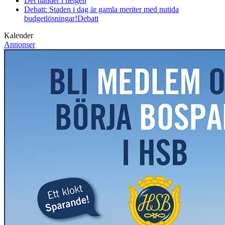
Det händer i helgen
Debatt: Staden i dag är gamla meriter med nutida
budgetlösningar!
Debatt
Kalender
Annonser