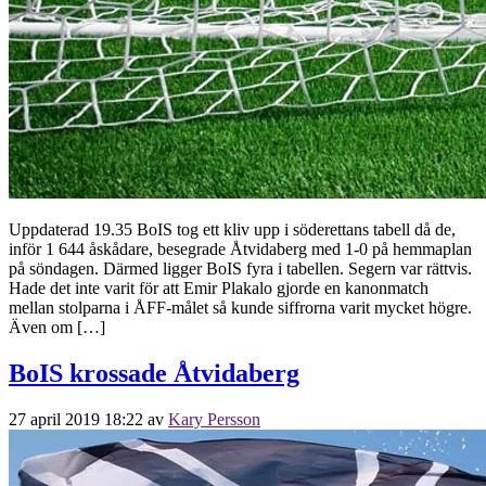
Uppdaterad 19.35 BoIS tog ett kliv upp i söderettans tabell då de,
inför 1 644 åskådare, besegrade Åtvidaberg med 1-0 på hemmaplan
på söndagen. Därmed ligger BoIS fyra i tabellen. Segern var rättvis.
Hade det inte varit för att Emir Plakalo gjorde en kanonmatch
mellan stolparna i ÅFF-målet så kunde siffrorna varit mycket högre.
Även om […]
BoIS krossade Åtvidaberg
27 april 2019 18:22
av
Kary Persson