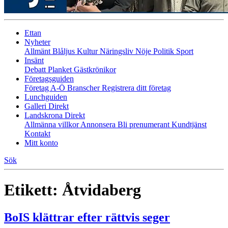
Ettan
Nyheter
Allmänt
Blåljus
Kultur
Näringsliv
Nöje
Politik
Sport
Insänt
Debatt
Planket
Gästkrönikor
Företagsguiden
Företag A-Ö
Branscher
Registrera ditt företag
Lunchguiden
Galleri Direkt
Landskrona Direkt
Allmänna villkor
Annonsera
Bli prenumerant
Kundtjänst
Kontakt
Mitt konto
Sök
Etikett:
Åtvidaberg
BoIS klättrar efter rättvis seger