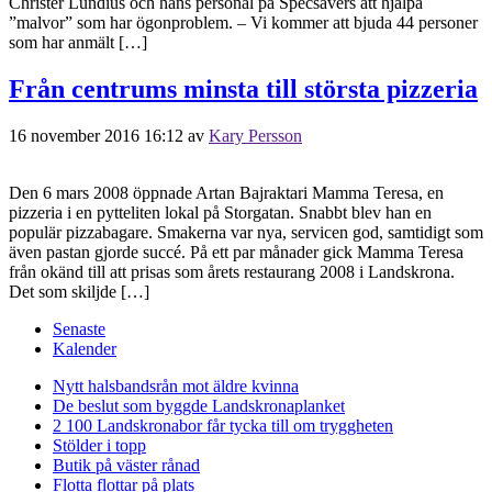
Christer Lundius och hans personal på Specsavers att hjälpa
”malvor” som har ögonproblem. – Vi kommer att bjuda 44 personer
som har anmält […]
Från centrums minsta till största pizzeria
16 november 2016 16:12
av
Kary Persson
Den 6 mars 2008 öppnade Artan Bajraktari Mamma Teresa, en
pizzeria i en pytteliten lokal på Storgatan. Snabbt blev han en
populär pizzabagare. Smakerna var nya, servicen god, samtidigt som
även pastan gjorde succé. På ett par månader gick Mamma Teresa
från okänd till att prisas som årets restaurang 2008 i Landskrona.
Det som skiljde […]
Senaste
Kalender
Nytt halsbandsrån mot äldre kvinna
De beslut som byggde Landskrona
planket
2 100 Landskronabor får tycka till om tryggheten
Stölder i topp
Butik på väster rånad
Flotta flottar på plats