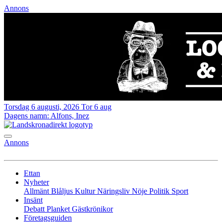
Annons
Torsdag 6 augusti, 2026
Tor 6 aug
Dagens namn:
Alfons, Inez
Annons
Ettan
Nyheter
Allmänt
Blåljus
Kultur
Näringsliv
Nöje
Politik
Sport
Insänt
Debatt
Planket
Gästkrönikor
Företagsguiden