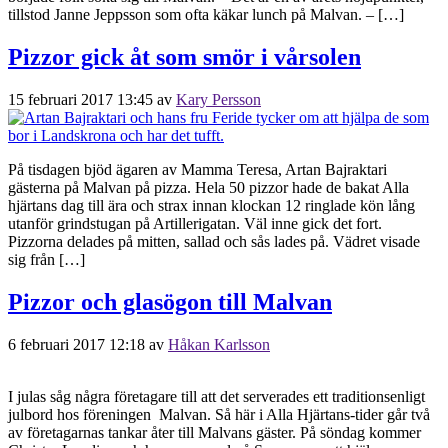
tillstod Janne Jeppsson som ofta käkar lunch på Malvan. – […]
Pizzor gick åt som smör i vårsolen
15 februari 2017 13:45
av
Kary Persson
På tisdagen bjöd ägaren av Mamma Teresa, Artan Bajraktari
gästerna på Malvan på pizza. Hela 50 pizzor hade de bakat Alla
hjärtans dag till ära och strax innan klockan 12 ringlade kön lång
utanför grindstugan på Artillerigatan. Väl inne gick det fort.
Pizzorna delades på mitten, sallad och sås lades på. Vädret visade
sig från […]
Pizzor och glasögon till Malvan
6 februari 2017 12:18
av
Håkan Karlsson
I julas såg några företagare till att det serverades ett traditionsenligt
julbord hos föreningen Malvan. Så här i Alla Hjärtans-tider går två
av företagarnas tankar åter till Malvans gäster. På söndag kommer