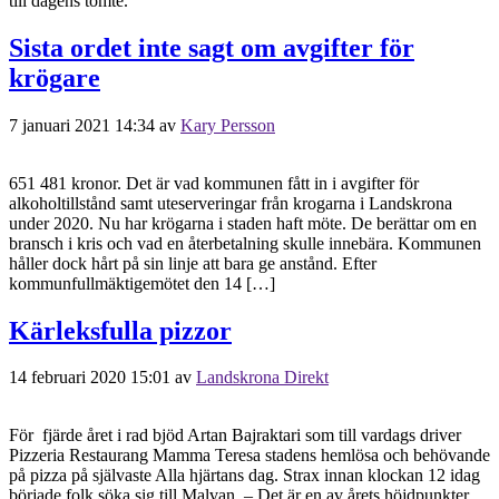
till dagens tomte.
Sista ordet inte sagt om avgifter för
krögare
7 januari 2021 14:34
av
Kary Persson
651 481 kronor. Det är vad kommunen fått in i avgifter för
alkoholtillstånd samt uteserveringar från krogarna i Landskrona
under 2020. Nu har krögarna i staden haft möte. De berättar om en
bransch i kris och vad en återbetalning skulle innebära. Kommunen
håller dock hårt på sin linje att bara ge anstånd. Efter
kommunfullmäktigemötet den 14 […]
Kärleksfulla pizzor
14 februari 2020 15:01
av
Landskrona Direkt
För fjärde året i rad bjöd Artan Bajraktari som till vardags driver
Pizzeria Restaurang Mamma Teresa stadens hemlösa och behövande
på pizza på självaste Alla hjärtans dag. Strax innan klockan 12 idag
började folk söka sig till Malvan. – Det är en av årets höjdpunkter,