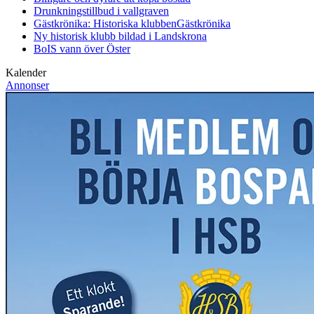
Drunkningstillbud i vallgraven
Gästkrönika: Historiska klubben
Gästkrönika
Ny historisk klubb bildad i Landskrona
BoIS vann över Öster
Kalender
Annonser