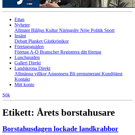
Ettan
Nyheter
Allmänt
Blåljus
Kultur
Näringsliv
Nöje
Politik
Sport
Insänt
Debatt
Planket
Gästkrönikor
Företagsguiden
Företag A-Ö
Branscher
Registrera ditt företag
Lunchguiden
Galleri Direkt
Landskrona Direkt
Allmänna villkor
Annonsera
Bli prenumerant
Kundtjänst
Kontakt
Mitt konto
Sök
Etikett:
Årets borstahusare
Borstahusdagen lockade landkrabbor