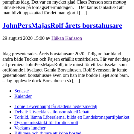
pumphus idag. Det var en mycket glad Claes Persson som mottog
utmärkelsen på lördagseftermiddagen. – Det känns fantastiskt att
man blivit uppskattad för det man gjort i […]
JohnPersMajasRolf årets borstahusare
29 augusti 2020 15:00
av
Håkan Karlsson
Idag presenterades Årets borstahusare 2020. Tidigare har bland
andra både Tucken och Pajsen erhållit utmärkelsen. I år var det dags
att premiera JohnPersMajasRolf, inte minst för ett kvartssekel som
ordförande i byalaget Gamla Borstahusen. Rolf Svensson är femte
generationen borstahusare även om han inte bodde i lejet som barn.
– Jag upplevde dock Borstahusen så […]
Senaste
Kalender
Tonie Lewenhaupt får stadens hedersmedalj
Debatt: Utveckla stationsområdet
Debatt
Torkild, lämna Liberalerna, bilda ett Landskronaparti!
planket
Dykare misstänkt för forntidsbrott
Veckans luncher
Billigare och dyrare att köpa bostad