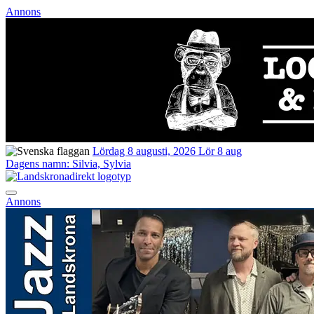
Annons
Lördag 8 augusti, 2026
Lör 8 aug
Dagens namn:
Silvia, Sylvia
Annons