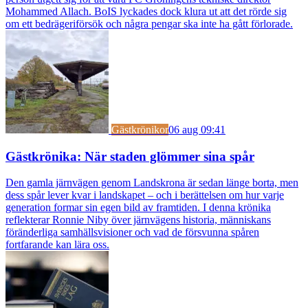
Mohammed Allach. BoIS lyckades dock klura ut att det rörde sig
om ett bedrägeriförsök och några pengar ska inte ha gått förlorade.
Gästkrönikor
06 aug 09:41
Gästkrönika: När staden glömmer sina spår
Den gamla järnvägen genom Landskrona är sedan länge borta, men
dess spår lever kvar i landskapet – och i berättelsen om hur varje
generation formar sin egen bild av framtiden. I denna krönika
reflekterar Ronnie Niby över järnvägens historia, människans
föränderliga samhällsvisioner och vad de försvunna spåren
fortfarande kan lära oss.