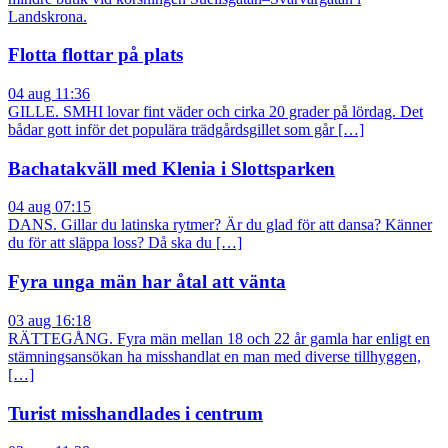
Landskrona.
Flotta flottar på plats
04 aug 11:36
GILLE. SMHI lovar fint väder och cirka 20 grader på lördag. Det
bådar gott inför det populära trädgårdsgillet som går […]
Bachatakväll med Klenia i Slottsparken
04 aug 07:15
DANS. Gillar du latinska rytmer? Är du glad för att dansa? Känner
du för att släppa loss? Då ska du […]
Fyra unga män har åtal att vänta
03 aug 16:18
RÄTTEGÅNG. Fyra män mellan 18 och 22 år gamla har enligt en
stämningsansökan ha misshandlat en man med diverse tillhyggen,
[…]
Turist misshandlades i centrum