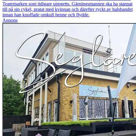
Teaterparken som tidigare uppgetts. Gärningsmannen ska ha stannat
till på sin cykel, pratat med kvinnan och därefter ryckt av halsbandet
innan han knuffade omkull henne och flydde.
Annons