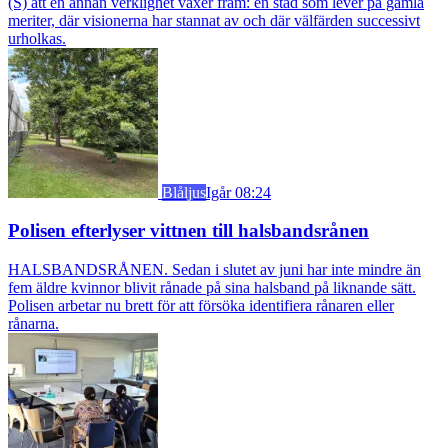
(S) att en annan verklighet växer fram: en stad som lever på gamla
meriter, där visionerna har stannat av och där välfärden successivt
urholkas.
Blåljus
Igår 08:24
Polisen efterlyser vittnen till halsbandsrånen
HALSBANDSRÅNEN. Sedan i slutet av juni har inte mindre än
fem äldre kvinnor blivit rånade på sina halsband på liknande sätt.
Polisen arbetar nu brett för att försöka identifiera rånaren eller
rånarna.