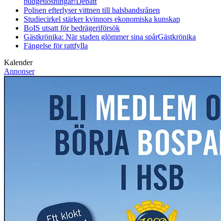
budgetlösningar!
Debatt
Polisen efterlyser vittnen till halsbandsrånen
Studiecirkel stärker kvinnors ekonomiska kunskap
BoIS utsatt för bedrägeriförsök
Gästkrönika: När staden glömmer sina spår
Gästkrönika
Fängelse för rattfylla
Kalender
Annonser