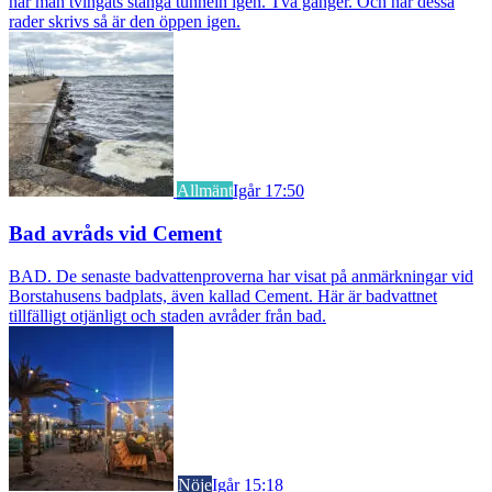
har man tvingats stänga tunneln igen. Två gånger. Och när dessa
rader skrivs så är den öppen igen.
Allmänt
Igår 17:50
Bad avråds vid Cement
BAD. De senaste badvattenproverna har visat på anmärkningar vid
Borstahusens badplats, även kallad Cement. Här är badvattnet
tillfälligt otjänligt och staden avråder från bad.
Nöje
Igår 15:18