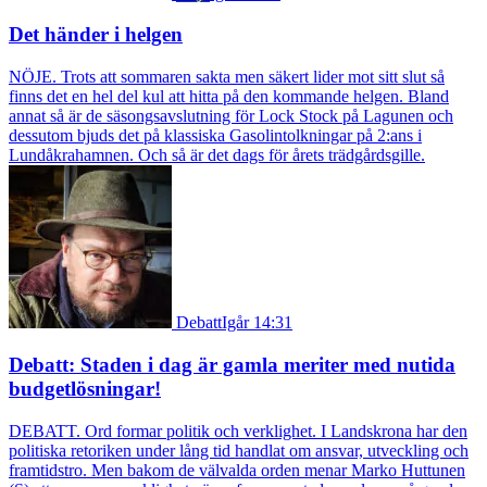
Det händer i helgen
NÖJE. Trots att sommaren sakta men säkert lider mot sitt slut så
finns det en hel del kul att hitta på den kommande helgen. Bland
annat så är de säsongsavslutning för Lock Stock på Lagunen och
dessutom bjuds det på klassiska Gasolintolkningar på 2:ans i
Lundåkrahamnen. Och så är det dags för årets trädgårdsgille.
Debatt
Igår 14:31
Debatt: Staden i dag är gamla meriter med nutida
budgetlösningar!
DEBATT. Ord formar politik och verklighet. I Landskrona har den
politiska retoriken under lång tid handlat om ansvar, utveckling och
framtidstro. Men bakom de välvalda orden menar Marko Huttunen