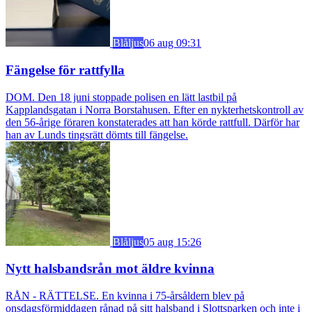
Blåljus
06 aug 09:31
Fängelse för rattfylla
DOM. Den 18 juni stoppade polisen en lätt lastbil på
Kapplandsgatan i Norra Borstahusen. Efter en nykterhetskontroll av
den 56-årige föraren konstaterades att han körde rattfull. Därför har
han av Lunds tingsrätt dömts till fängelse.
Blåljus
05 aug 15:26
Nytt halsbandsrån mot äldre kvinna
RÅN - RÄTTELSE. En kvinna i 75-årsåldern blev på
onsdagsförmiddagen rånad på sitt halsband i Slottsparken och inte i