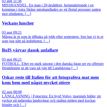
03 aug 11:38
MISSHANDEL. En man i 20-årsåldern, hemmahörande i en
kommun i östra Skåne misshandlades av ett flertal personer natten
mot söndagen. […]
Veckans luncher
03 aug 09:21
Många är ni som är tillbaka på jobb efter semestern. Sen har vi ju er
som just gått på ledigheten. […]
BoIS värvar dansk anfallare
03 aug 06:21
FOTBOLL. Efter en stark säsong i den danska ligan ser en offensiv
förstärkning ut att vara på väg till Landskrona […]
Oskar reste till Italien för att fotografera mat men
kom hem med något mycket större
02 aug 08:08
LÅNGLÄSNING | Fotoextra: En hyrd Volvo, tusentals bilder, tre
veckor på italienska landsvägar och otaliga möten med kockar,
bönder och […]