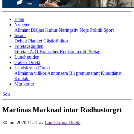
Ettan
Nyheter
Allmänt
Blåljus
Kultur
Näringsliv
Nöje
Politik
Sport
Insänt
Debatt
Planket
Gästkrönikor
Företagsguiden
Företag A-Ö
Branscher
Registrera ditt företag
Lunchguiden
Galleri Direkt
Landskrona Direkt
Allmänna villkor
Annonsera
Bli prenumerant
Kundtjänst
Kontakt
Mitt konto
Sök
Martinas Marknad intar Rådhustorget
30 juni 2020 11:21
av
Landskrona Direkt