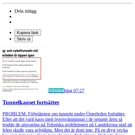
Dela inlägg
Kopiera länk
Skriv ut
Allmänt
Idag 07:27
Tunnelkaoset fortsätter
PROBLEM. Följetången om tunneln under Österleden fortsätter.
Efter att det varit kaos med översvämningar i de senaste åren så
trodde de ansvariga på Tekniska avdelningen på Landskrona stad att
felen skulle vara avhjälpta. Men det är dom inte. På en dryg vecka