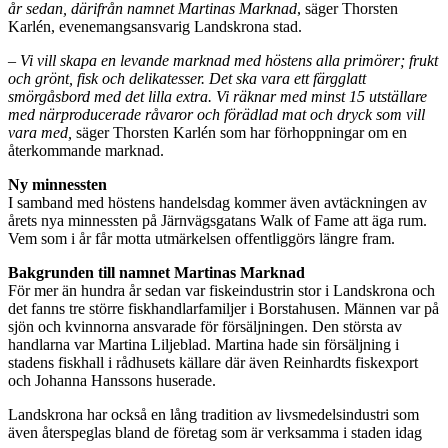
år sedan, därifrån namnet Martinas Marknad
, säger Thorsten
Karlén, evenemangsansvarig Landskrona stad.
– Vi vill skapa en levande marknad med höstens alla primörer; frukt
och grönt, fisk och delikatesser. Det ska vara ett färgglatt
smörgåsbord med det lilla extra. Vi räknar med minst 15 utställare
med närproducerade råvaror och förädlad mat och dryck som vill
vara med,
säger Thorsten Karlén som har förhoppningar om en
återkommande marknad.
Ny minnessten
I samband med höstens handelsdag kommer även avtäckningen av
årets nya minnessten på Järnvägsgatans Walk of Fame att äga rum.
Vem som i år får motta utmärkelsen offentliggörs längre fram.
Bakgrunden till namnet Martinas Marknad
För mer än hundra år sedan var fiskeindustrin stor i Landskrona och
det fanns tre större fiskhandlarfamiljer i Borstahusen. Männen var på
sjön och kvinnorna ansvarade för försäljningen. Den största av
handlarna var Martina Liljeblad. Martina hade sin försäljning i
stadens fiskhall i rådhusets källare där även Reinhardts fiskexport
och Johanna Hanssons huserade.
Landskrona har också en lång tradition av livsmedelsindustri som
även återspeglas bland de företag som är verksamma i staden idag