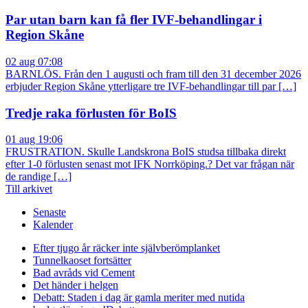
Par utan barn kan få fler IVF-behandlingar i
Region Skåne
02 aug 07:08
BARNLÖS. Från den 1 augusti och fram till den 31 december 2026
erbjuder Region Skåne ytterligare tre IVF-behandlingar till par […]
Tredje raka förlusten för BoIS
01 aug 19:06
FRUSTRATION. Skulle Landskrona BoIS studsa tillbaka direkt
efter 1-0 förlusten senast mot IFK Norrköping.? Det var frågan när
de randige […]
Till arkivet
Senaste
Kalender
Efter tjugo år räcker inte självberöm
planket
Tunnelkaoset fortsätter
Bad avråds vid Cement
Det händer i helgen
Debatt: Staden i dag är gamla meriter med nutida