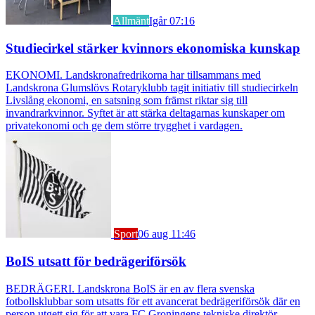
Allmänt
Igår 07:16
Studiecirkel stärker kvinnors ekonomiska kunskap
EKONOMI. Landskronafredrikorna har tillsammans med
Landskrona Glumslövs Rotaryklubb tagit initiativ till studiecirkeln
Livslång ekonomi, en satsning som främst riktar sig till
invandrarkvinnor. Syftet är att stärka deltagarnas kunskaper om
privatekonomi och ge dem större trygghet i vardagen.
Sport
06 aug 11:46
BoIS utsatt för bedrägeriförsök
BEDRÄGERI. Landskrona BoIS är en av flera svenska
fotbollsklubbar som utsatts för ett avancerat bedrägeriförsök där en
person utgett sig för att vara FC Groningens tekniske direktör