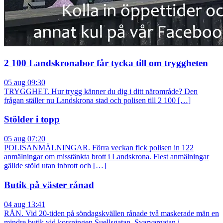
2 100 Landskronabor får tycka till om tryggheten
05 aug 09:30
TRYGGHET. Hur trygg känner du dig i ditt närområde? Den
frågan ställer nu Landskrona stad och polisen till 2 100 […]
Stölder i topp
05 aug 07:20
POLISANMÄLNINGAR. Förra veckan fick polisen in 122
anmälningar om misstänkta brott i Landskrona. Flest anmälningar
gällde stöld utan inbrott och […]
Butik på väster rånad
04 aug 13:41
RÅN. Vid 20-tiden på söndagskvällen rånade två maskerade män en
mindre butik vid korsningen Suellsgatan–Svarvargatan i