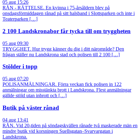
05 aug 15:26
RÅN - RÄTTELSE. En kvinna i 75-årsåldern blev på
onsdagsförmiddagen rånad på sitt halsband i Slottsparken och inte i
Teaterparken […]
2 100 Landskronabor får tycka till om tryggheten
05 aug 09:30
TRYGGHET. Hur trygg känner du dig i ditt närområde? Den
frågan ställer nu Landskrona stad och polisen till 2 100 […]
Stölder i topp
05 aug 07:20
POLISANMÄLNINGAR. Förra veckan fick polisen in 122
anmälningar om misstänkta brott i Landskrona. Flest anmälningar
gällde stöld utan inbrott och […]
Butik på väster rånad
04 aug 13:41
RÅN. Vid 20-tiden på söndagskvällen rånade två maskerade män en
mindre butik vid korsningen Suellsgatan–Svarvargatan i
Landskrona.