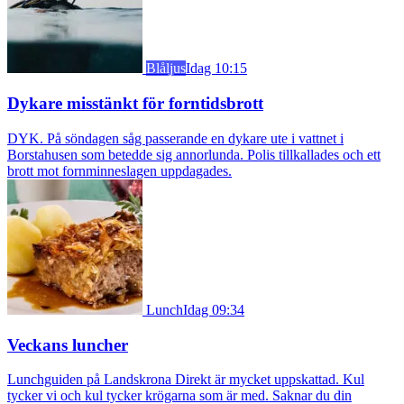
Blåljus
Idag 10:15
Dykare misstänkt för forntidsbrott
DYK. På söndagen såg passerande en dykare ute i vattnet i
Borstahusen som betedde sig annorlunda. Polis tillkallades och ett
brott mot fornminneslagen uppdagades.
Lunch
Idag 09:34
Veckans luncher
Lunchguiden på Landskrona Direkt är mycket uppskattad. Kul
tycker vi och kul tycker krögarna som är med. Saknar du din