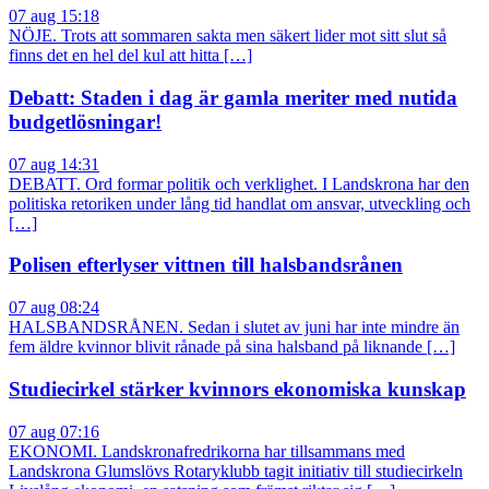
07 aug 15:18
NÖJE. Trots att sommaren sakta men säkert lider mot sitt slut så
finns det en hel del kul att hitta […]
Debatt: Staden i dag är gamla meriter med nutida
budgetlösningar!
07 aug 14:31
DEBATT. Ord formar politik och verklighet. I Landskrona har den
politiska retoriken under lång tid handlat om ansvar, utveckling och
[…]
Polisen efterlyser vittnen till halsbandsrånen
07 aug 08:24
HALSBANDSRÅNEN. Sedan i slutet av juni har inte mindre än
fem äldre kvinnor blivit rånade på sina halsband på liknande […]
Studiecirkel stärker kvinnors ekonomiska kunskap
07 aug 07:16
EKONOMI. Landskronafredrikorna har tillsammans med
Landskrona Glumslövs Rotaryklubb tagit initiativ till studiecirkeln