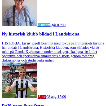
Allmänt
Igår 07:00
Ny historisk klubb bildad i Landskrona
HISTORIA. En ny ideell förening med fokus på frimureriets historia
har bildats i Landskrona. Historiska klubben, som stiftades vid ett
möte på Gamla Kyrkogatan under onsdagen, ska ägna sig åt det
operativa och spekulativa frimureriets historia genom föredrag,
diskussioner och studieverksamhet.
Sport
08 aug 17:09
BoIS vann över Öster