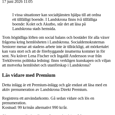
17 juni 2026 11:05
I vissa situationer kan socialtjänsten hjälpa till att ordna
ett tillfälligt boende. I Landskrona finns två tillfälliga
boende: Kolet och Akutbo, står det att läsa på
Landskrona stads hemsida.
Trots högtidliga löften om social balans och bostäder för alla växer
frågorna kring hemlösheten i Landskrona. Socialdemokraternas
Seniorer menar att stadens arbete inte är tillräckligt, att mörkertalet
kan vara stort och att de förebyggande insatserna kommer in för
sent. Nu kräver Lena Fischer och Ingalill Andersson svar från
Treklöverns politiska ledning: finns verkligen kunskapen och viljan
att motverka hemlöshet och utanförskap i Landskrona?
Läs vidare med Premium
Detta inlägg är ett Premium-inlägg och går endast att läsa med en
aktiv prenumeration av Landskrona Direkt Premium.
Registrera ett användarkonto. Gå sedan vidare och lös en
prenumeration.
Kostnad: 99 kr/mån alternativt 990 kr/år.