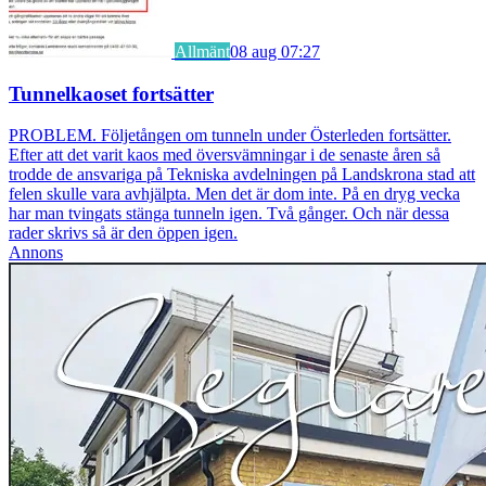
Allmänt
08 aug 07:27
Tunnelkaoset fortsätter
PROBLEM. Följetången om tunneln under Österleden fortsätter.
Efter att det varit kaos med översvämningar i de senaste åren så
trodde de ansvariga på Tekniska avdelningen på Landskrona stad att
felen skulle vara avhjälpta. Men det är dom inte. På en dryg vecka
har man tvingats stänga tunneln igen. Två gånger. Och när dessa
rader skrivs så är den öppen igen.
Annons