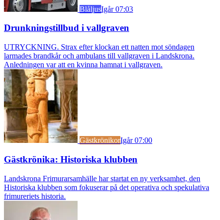
Blåljus
Igår 07:03
Drunkningstillbud i vallgraven
UTRYCKNING. Strax efter klockan ett natten mot söndagen
larmades brandkår och ambulans till vallgraven i Landskrona.
Anledningen var att en kvinna hamnat i vallgraven.
Gästkrönikor
Igår 07:00
Gästkrönika: Historiska klubben
Landskrona Frimurarsamhälle har startat en ny verksamhet, den
Historiska klubben som fokuserar på det operativa och spekulativa
frimureriets historia.