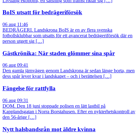
Livslång ekonomi, en satsning som främst riktar sig […]
BoIS utsatt för bedrägeriförsök
06 aug 11:46
BEDRÄGERI. Landskrona BoIS är en av flera svenska
fotbollsklubbar som utsatts för ett avancerat bedrägeriförsök där en
person utgett sig […]
Gästkrönika: När staden glömmer sina spår
06 aug 09:41
Den gamla järnvägen genom Landskrona är sedan länge borta, men
dess spår lever kvar i landskapet – och i berättelsen […]
Fängelse för rattfylla
06 aug 09:31
DOM. Den 18 juni stoppade polisen en lätt lastbil på
Kapplandsgatan i Norra Borstahusen. Efter en nykterhetskontroll av
den 56-årige […]
Nytt halsbandsrån mot äldre kvinna