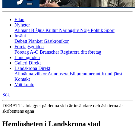
Ettan
Nyheter
Allmänt
Blåljus
Kultur
Näringsliv
Nöje
Politik
Sport
Insänt
Debatt
Planket
Gästkrönikor
Företagsguiden
Företag A-Ö
Branscher
Registrera ditt företag
Lunchguiden
Galleri Direkt
Landskrona Direkt
Allmänna villkor
Annonsera
Bli prenumerant
Kundtjänst
Kontakt
Mitt konto
Sök
DEBATT - Inlägget på denna sida är insändare och åsikterna är
skribentens egna
Hemlösheten i Landskrona stad