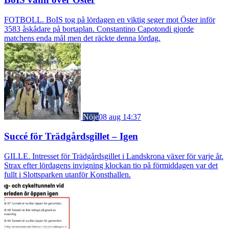
FOTBOLL. BoIS tog på lördagen en viktig seger mot Öster inför
3583 åskådare på bortaplan. Constantino Capotondi gjorde
matchens enda mål men det räckte denna lördag.
Nöje
08 aug 14:37
Succé för Trädgårdsgillet – Igen
GILLE. Intresset för Trädgårdsgillet i Landskrona växer för varje år.
Strax efter lördagens invigning klockan tio på förmiddagen var det
fullt i Slottsparken utanför Konsthallen.