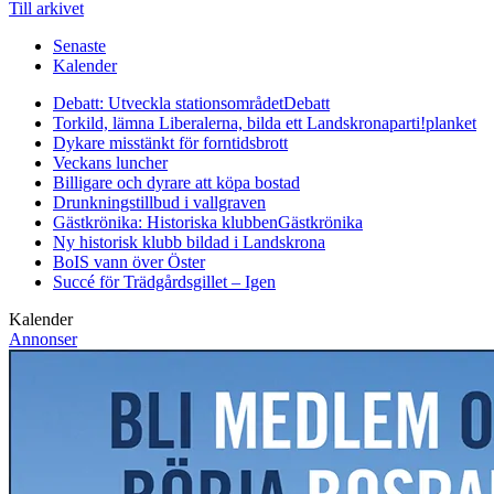
Till arkivet
Senaste
Kalender
Debatt: Utveckla stationsområdet
Debatt
Torkild, lämna Liberalerna, bilda ett Landskronaparti!
planket
Dykare misstänkt för forntidsbrott
Veckans luncher
Billigare och dyrare att köpa bostad
Drunkningstillbud i vallgraven
Gästkrönika: Historiska klubben
Gästkrönika
Ny historisk klubb bildad i Landskrona
BoIS vann över Öster
Succé för Trädgårdsgillet – Igen
Kalender
Annonser