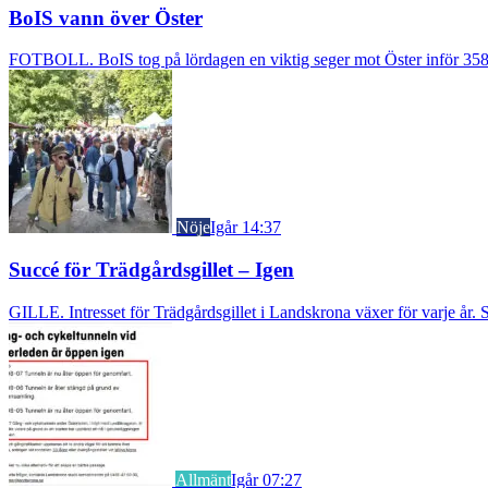
BoIS vann över Öster
FOTBOLL. BoIS tog på lördagen en viktig seger mot Öster inför 3583
Nöje
Igår 14:37
Succé för Trädgårdsgillet – Igen
GILLE. Intresset för Trädgårdsgillet i Landskrona växer för varje år. S
Allmänt
Igår 07:27