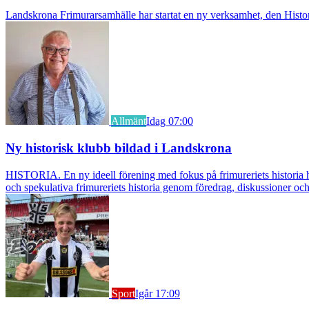
Landskrona Frimurarsamhälle har startat en ny verksamhet, den Histori
Allmänt
Idag 07:00
Ny historisk klubb bildad i Landskrona
HISTORIA. En ny ideell förening med fokus på frimureriets historia h
och spekulativa frimureriets historia genom föredrag, diskussioner oc
Sport
Igår 17:09