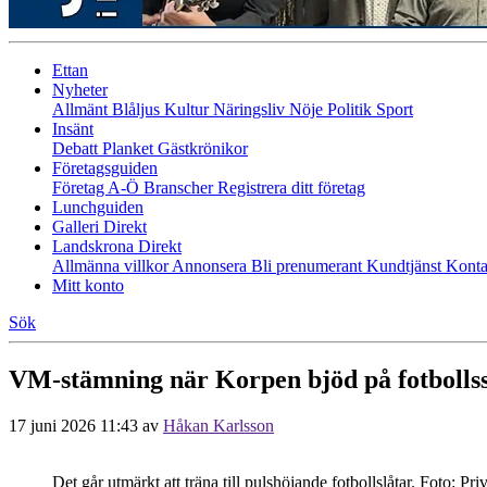
Ettan
Nyheter
Allmänt
Blåljus
Kultur
Näringsliv
Nöje
Politik
Sport
Insänt
Debatt
Planket
Gästkrönikor
Företagsguiden
Företag A-Ö
Branscher
Registrera ditt företag
Lunchguiden
Galleri Direkt
Landskrona Direkt
Allmänna villkor
Annonsera
Bli prenumerant
Kundtjänst
Konta
Mitt konto
Sök
VM-stämning när Korpen bjöd på fotbolls
17 juni 2026 11:43
av
Håkan Karlsson
Det går utmärkt att träna till pulshöjande fotbollslåtar. Foto: Priv