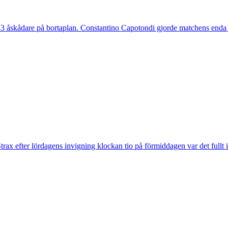
 åskådare på bortaplan. Constantino Capotondi gjorde matchens enda 
trax efter lördagens invigning klockan tio på förmiddagen var det fullt 