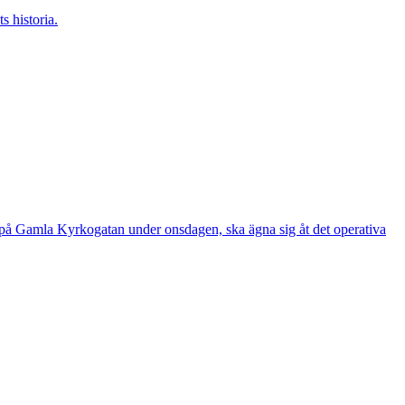
s historia.
e på Gamla Kyrkogatan under onsdagen, ska ägna sig åt det operativa