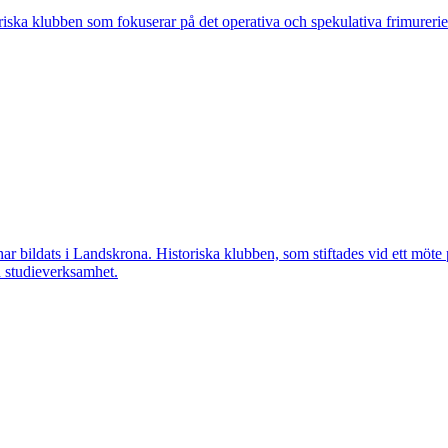
ska klubben som fokuserar på det operativa och spekulativa frimureriet
ar bildats i Landskrona. Historiska klubben, som stiftades vid ett möt
h studieverksamhet.