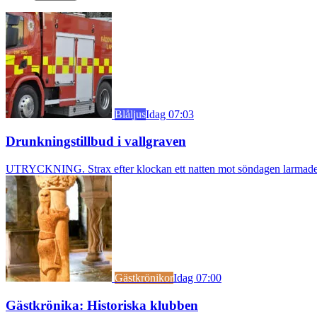
Blåljus
Idag 07:03
Drunkningstillbud i vallgraven
UTRYCKNING. Strax efter klockan ett natten mot söndagen larmades b
Gästkrönikor
Idag 07:00
Gästkrönika: Historiska klubben