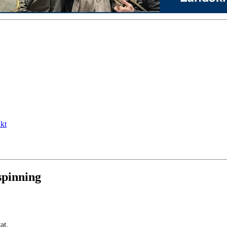
kt
spinning
at.