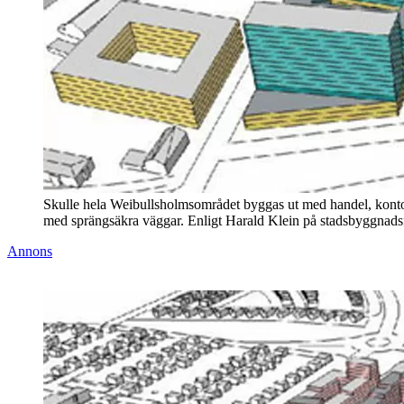
Skulle hela Weibullsholmsområdet byggas ut med handel, kontor 
med sprängsäkra väggar. Enligt Harald Klein på stadsbyggnadsfö
Annons