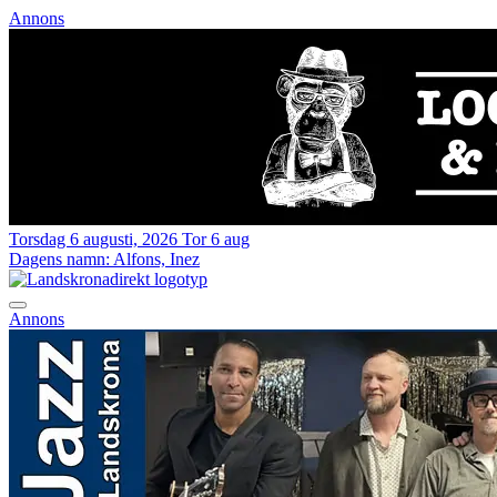
Annons
Torsdag 6 augusti, 2026
Tor 6 aug
Dagens namn:
Alfons, Inez
Annons