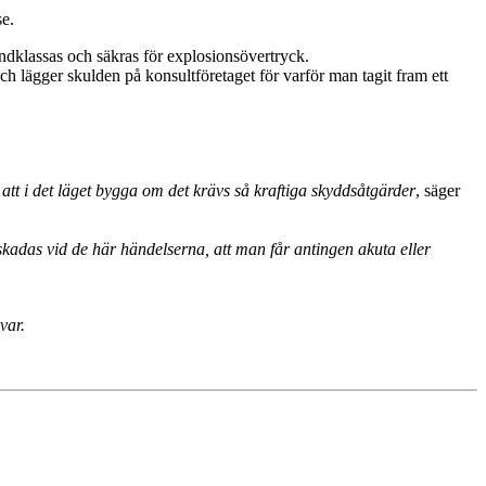
se.
klassas och säkras för explosionsövertryck.
h lägger skulden på konsultföretaget för varför man tagit fram ett
 att i det läget bygga om det krävs så kraftiga skyddsåtgärder
, säger
skadas vid de här händelserna, att man får antingen akuta eller
var.