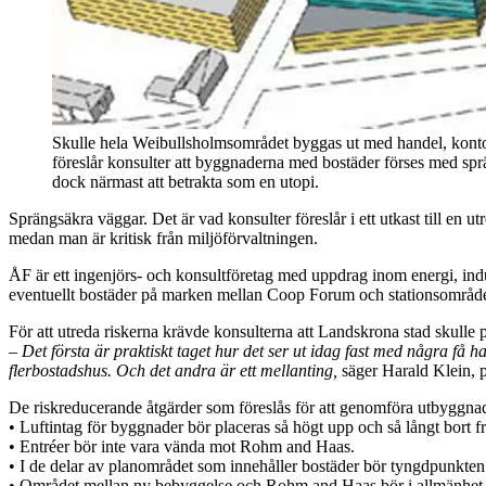
Skulle hela Weibullsholmsområdet byggas ut med handel, kontor 
föreslår konsulter att byggnaderna med bostäder förses med spr
dock närmast att betrakta som en utopi.
Sprängsäkra väggar. Det är vad konsulter föreslår i ett utkast till 
medan man är kritisk från miljöförvaltningen.
ÅF är ett ingenjörs- och konsultföretag med uppdrag inom energi, indu
eventuellt bostäder på marken mellan Coop Forum och stationsområde
För att utreda riskerna krävde konsulterna att Landskrona stad skulle 
– Det första är praktiskt taget hur det ser ut idag fast med några få h
flerbostadshus. Och det andra är ett mellanting,
säger Harald Klein, 
De riskreducerande åtgärder som föreslås för att genomföra utbyggnad
• Luftintag för byggnader bör placeras så högt upp och så långt bort
• Entréer bör inte vara vända mot Rohm and Haas.
• I de delar av planområdet som innehåller bostäder bör tyngdpunkten
• Området mellan ny bebyggelse och Rohm and Haas bör i allmänhet int