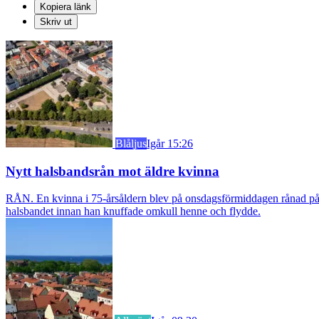
Kopiera länk
Skriv ut
Blåljus
Igår 15:26
Nytt halsbandsrån mot äldre kvinna
RÅN. En kvinna i 75-årsåldern blev på onsdagsförmiddagen rånad på si
halsbandet innan han knuffade omkull henne och flydde.