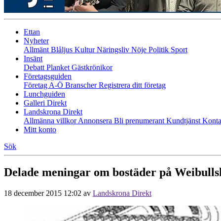
Ettan
Nyheter
Allmänt
Blåljus
Kultur
Näringsliv
Nöje
Politik
Sport
Insänt
Debatt
Planket
Gästkrönikor
Företagsguiden
Företag A-Ö
Branscher
Registrera ditt företag
Lunchguiden
Galleri Direkt
Landskrona Direkt
Allmänna villkor
Annonsera
Bli prenumerant
Kundtjänst
Konta
Mitt konto
Sök
Delade meningar om bostäder på Weibull
18 december 2015 12:02
av
Landskrona Direkt