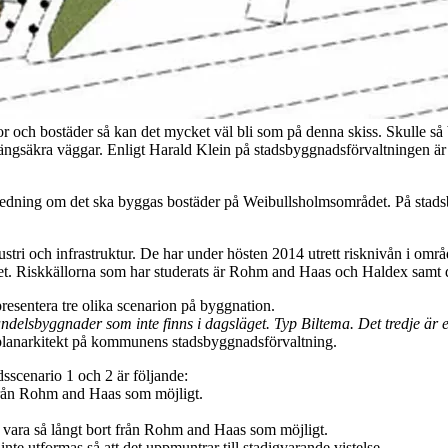
och bostäder så kan det mycket väl bli som på denna skiss. Skulle så bl
ängsäkra väggar. Enligt Harald Klein på stadsbyggnadsförvaltningen är 
en utredning om det ska byggas bostäder på Weibullsholmsområdet. På st
stri och infrastruktur. De har under hösten 2014 utrett risknivån i omr
t. Riskkällorna som har studerats är Rohm and Haas och Haldex samt d
presentera tre olika scenarion på byggnation.
andelsbyggnader som inte finns i dagsläget. Typ Biltema. Det tredje är e
planarkitekt på kommunens stadsbyggnadsförvaltning.
sscenario 1 och 2 är följande:
 från Rohm and Haas som möjligt.
 vara så långt bort från Rohm and Haas som möjligt.
e utformas så att det uppmuntrar till stadigvarande vistelse.