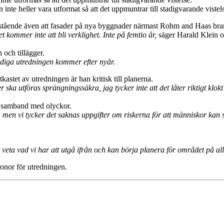
te heller vara utformat så att det uppmuntrar till stadigvarande vistel
ående även att fasader på nya byggnader närmast Rohm and Haas brand
kommer inte att bli verklighet. Inte på femtio år,
säger Harald Klein oc
 och tillägger.
ändiga utredningen kommer efter nyår.
stet av utredningen är han kritisk till planerna.
ska utföras sprängningssäkra, jag tycker inte att det låter riktigt klokt
 i samband med olyckor.
, men vi tycker det saknas uppgifter om riskerna för att människor kan 
veta vad vi har att utgå ifrån och kan börja planera för området på all
ronor för utredningen.