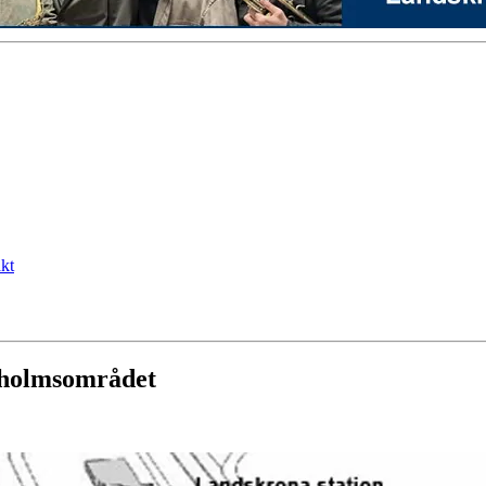
kt
sholmsområdet