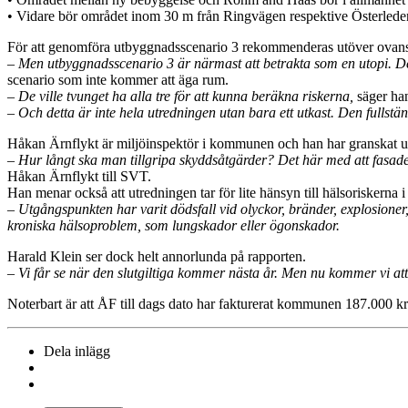
• Vidare bör området inom 30 m från Ringvägen respektive Österleden in
För att genomföra utbyggnadsscenario 3 rekommenderas utöver ovanst
– Men utbyggnadsscenario 3 är närmast att betrakta som en utopi. Det 
scenario som inte kommer att äga rum.
– De ville tvunget ha alla tre för att kunna beräkna riskerna,
säger han
– Och detta är inte hela utredningen utan bara ett utkast. Den fullst
Håkan Ärnflykt är miljöinspektör i kommunen och han har granskat utka
– Hur långt ska man tillgripa skyddsåtgärder? Det här med att fasader 
Håkan Ärnflykt till SVT.
Han menar också att utredningen tar för lite hänsyn till hälsoriskerna
– Utgångspunkten har varit dödsfall vid olyckor, bränder, explosioner
kroniska hälsoproblem, som lungskador eller ögonskador.
Harald Klein ser dock helt annorlunda på rapporten.
– Vi får se när den slutgiltiga kommer nästa år. Men nu kommer vi att 
Noterbart är att ÅF till dags dato har fakturerat kommunen 187.000 k
Dela inlägg