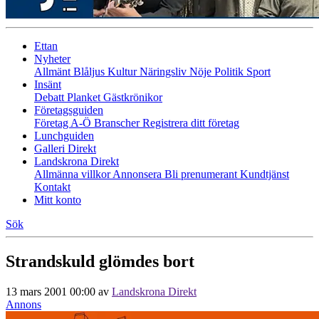
Ettan
Nyheter
Allmänt
Blåljus
Kultur
Näringsliv
Nöje
Politik
Sport
Insänt
Debatt
Planket
Gästkrönikor
Företagsguiden
Företag A-Ö
Branscher
Registrera ditt företag
Lunchguiden
Galleri Direkt
Landskrona Direkt
Allmänna villkor
Annonsera
Bli prenumerant
Kundtjänst
Kontakt
Mitt konto
Sök
Strandskuld glömdes bort
13 mars 2001 00:00
av
Landskrona Direkt
Annons