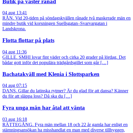
Butik på väster rånad
04 aug 13:41
RÅN. Vid 20-tiden på söndagskvällen rånade två maskerade män en
mindre butik vid korsningen Suellsgatan–Svarvargatan i
Landskrona.
Flotta flottar på plats
04 aug 11:36
GILLE. SMHI lovar fint väder och cirka 20 grader på lördag. Det
bådar gott inför det populära trädgårdsgillet som går […]
Bachatakväll med Klenia i Slottsparken
04 aug 07:15
DANS. Gillar du latinska rytmer? Är du glad för att dansa? Känner
du för att släppa loss? Då ska du […]
Fyra unga män har åtal att vänta
03 aug 16:18
RÄTTEGÅNG. Fyra män mellan 18 och 22 år gamla har enligt en
stämningsansökan ha misshandlat en man med diverse tillhyggen,