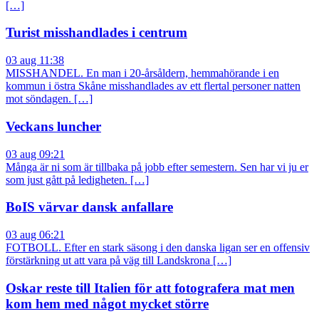
[…]
Turist misshandlades i centrum
03 aug 11:38
MISSHANDEL. En man i 20-årsåldern, hemmahörande i en
kommun i östra Skåne misshandlades av ett flertal personer natten
mot söndagen. […]
Veckans luncher
03 aug 09:21
Många är ni som är tillbaka på jobb efter semestern. Sen har vi ju er
som just gått på ledigheten. […]
BoIS värvar dansk anfallare
03 aug 06:21
FOTBOLL. Efter en stark säsong i den danska ligan ser en offensiv
förstärkning ut att vara på väg till Landskrona […]
Oskar reste till Italien för att fotografera mat men
kom hem med något mycket större