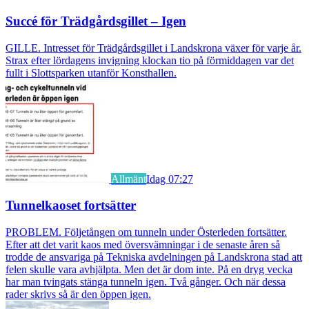
Succé för Trädgårdsgillet – Igen
GILLE. Intresset för Trädgårdsgillet i Landskrona växer för varje år.
Strax efter lördagens invigning klockan tio på förmiddagen var det
fullt i Slottsparken utanför Konsthallen.
Allmänt
Idag 07:27
Tunnelkaoset fortsätter
PROBLEM. Följetången om tunneln under Österleden fortsätter.
Efter att det varit kaos med översvämningar i de senaste åren så
trodde de ansvariga på Tekniska avdelningen på Landskrona stad att
felen skulle vara avhjälpta. Men det är dom inte. På en dryg vecka
har man tvingats stänga tunneln igen. Två gånger. Och när dessa
rader skrivs så är den öppen igen.