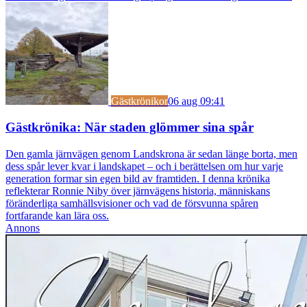
Gästkrönikor
06 aug 09:41
Gästkrönika: När staden glömmer sina spår
Den gamla järnvägen genom Landskrona är sedan länge borta, men
dess spår lever kvar i landskapet – och i berättelsen om hur varje
generation formar sin egen bild av framtiden. I denna krönika
reflekterar Ronnie Niby över järnvägens historia, människans
föränderliga samhällsvisioner och vad de försvunna spåren
fortfarande kan lära oss.
Annons