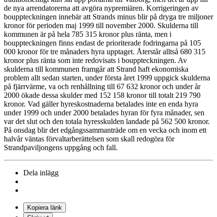
de nya arrendatorerna att avgöra nypremiären. Korrigeringen av
bouppteckningen innebär att Strands minus blir på dryga tre miljoner
kronor för perioden maj 1999 till november 2000. Skulderna till
kommunen är på hela 785 315 kronor plus ränta, men i
bouppteckningen finns endast de prioriterade fodringarna på 105
000 kronor för tre månaders hyra upptaget. Återstår alltså 680 315
kronor plus ränta som inte redovisats i bouppteckningen. Av
skulderna till kommunen framgår att Strand haft ekonomiska
problem allt sedan starten, under första året 1999 uppgick skulderna
på fjärrvärme, va och renhållning till 67 632 kronor och under år
2000 ökade dessa skulder med 152 158 kronor till totalt 219 790
kronor. Vad gäller hyreskostnaderna betalades inte en enda hyra
under 1999 och under 2000 betalades hyran för fyra månader, sen
var det slut och den totala hyresskulden landade på 562 500 kronor.
På onsdag blir det edgångssammanträde om en vecka och inom ett
halvår väntas förvaltarberättelsen som skall redogöra för
Strandpaviljongens uppgång och fall.
Dela inlägg
Kopiera länk