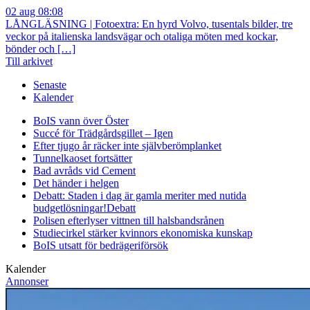
02 aug 08:08
LÅNGLÄSNING | Fotoextra: En hyrd Volvo, tusentals bilder, tre
veckor på italienska landsvägar och otaliga möten med kockar,
bönder och […]
Till arkivet
Senaste
Kalender
BoIS vann över Öster
Succé för Trädgårdsgillet – Igen
Efter tjugo år räcker inte självberöm
planket
Tunnelkaoset fortsätter
Bad avråds vid Cement
Det händer i helgen
Debatt: Staden i dag är gamla meriter med nutida
budgetlösningar!
Debatt
Polisen efterlyser vittnen till halsbandsrånen
Studiecirkel stärker kvinnors ekonomiska kunskap
BoIS utsatt för bedrägeriförsök
Kalender
Annonser