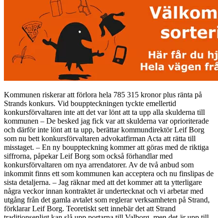
Kommunen riskerar att förlora hela 785 315 kronor plus ränta på
Strands konkurs. Vid bouppteckningen tyckte emellertid
konkursförvaltaren inte att det var lönt att ta upp alla skulderna till
kommunen – De besked jag fick var att skulderna var oprioriterade
och därför inte lönt att ta upp, berättar kommundirektör Leif Borg
som nu bett konkursförvaltaren advokatfirman Acta att rätta till
misstaget. – En ny bouppteckning kommer att göras med de riktiga
siffrorna, påpekar Leif Borg som också förhandlar med
konkursförvaltaren om nya arrendatorer. Av de två anbud som
inkommit finns ett som kommunen kan acceptera och nu finslipas de
sista detaljerna. – Jag räknar med att det kommer att ta ytterligare
några veckor innan kontraktet är undertecknat och vi arbetar med
utgång från det gamla avtalet som reglerar verksamheten på Strand,
förklarar Leif Borg. Teoretiskt sett innebär det att Strand
traditionsenligt kan slå upp portarna till Valborg, men det är upp till