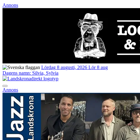
Annons
Lördag 8 augusti, 2026
Lör 8 aug
Dagens namn:
Silvia, Sylvia
Annons