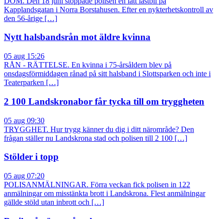
DOM. Den 18 juni stoppade polisen en lätt lastbil på
Kapplandsgatan i Norra Borstahusen. Efter en nykterhetskontroll av
den 56-årige […]
Nytt halsbandsrån mot äldre kvinna
05 aug 15:26
RÅN - RÄTTELSE. En kvinna i 75-årsåldern blev på
onsdagsförmiddagen rånad på sitt halsband i Slottsparken och inte i
Teaterparken […]
2 100 Landskronabor får tycka till om tryggheten
05 aug 09:30
TRYGGHET. Hur trygg känner du dig i ditt närområde? Den
frågan ställer nu Landskrona stad och polisen till 2 100 […]
Stölder i topp
05 aug 07:20
POLISANMÄLNINGAR. Förra veckan fick polisen in 122
anmälningar om misstänkta brott i Landskrona. Flest anmälningar
gällde stöld utan inbrott och […]