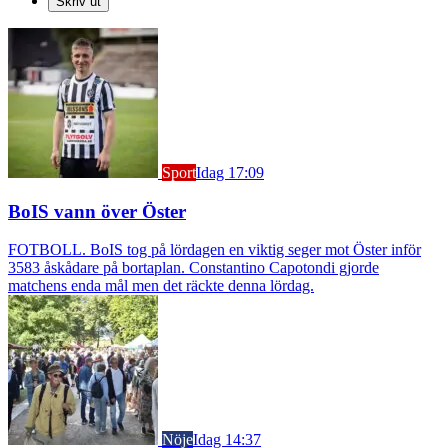
Skriv ut
Sport
Idag 17:09
BoIS vann över Öster
FOTBOLL. BoIS tog på lördagen en viktig seger mot Öster inför
3583 åskådare på bortaplan. Constantino Capotondi gjorde
matchens enda mål men det räckte denna lördag.
Nöje
Idag 14:37