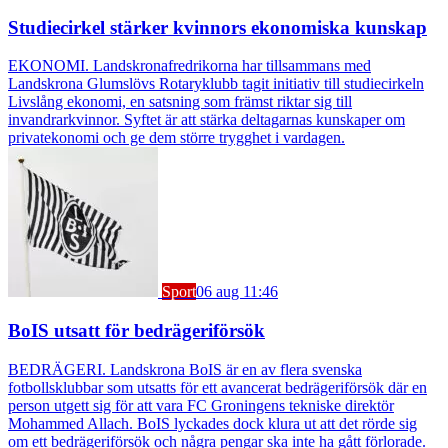
Studiecirkel stärker kvinnors ekonomiska kunskap
EKONOMI. Landskronafredrikorna har tillsammans med
Landskrona Glumslövs Rotaryklubb tagit initiativ till studiecirkeln
Livslång ekonomi, en satsning som främst riktar sig till
invandrarkvinnor. Syftet är att stärka deltagarnas kunskaper om
privatekonomi och ge dem större trygghet i vardagen.
Sport
06 aug 11:46
BoIS utsatt för bedrägeriförsök
BEDRÄGERI. Landskrona BoIS är en av flera svenska
fotbollsklubbar som utsatts för ett avancerat bedrägeriförsök där en
person utgett sig för att vara FC Groningens tekniske direktör
Mohammed Allach. BoIS lyckades dock klura ut att det rörde sig
om ett bedrägeriförsök och några pengar ska inte ha gått förlorade.