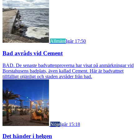
Allmänt
Igår 17:50
Bad avråds vid Cement
BAD. De senaste badvattenproverna har visat på anmärkningar vid
Borstahusens badplats, även kallad Cement. Här är badvattnet
tillfälligt otjänligt och staden avråder från bad.
Nöje
Igår 15:18
Det händer i helgen