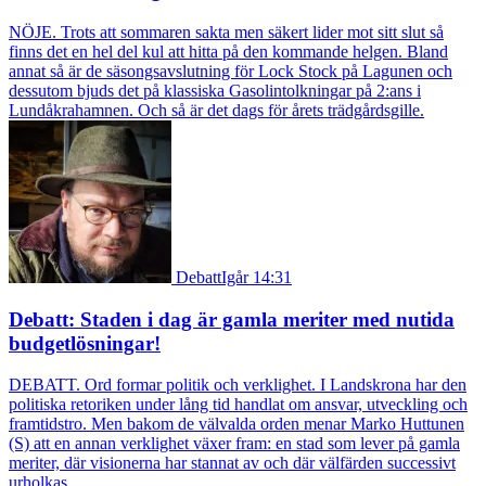
NÖJE. Trots att sommaren sakta men säkert lider mot sitt slut så
finns det en hel del kul att hitta på den kommande helgen. Bland
annat så är de säsongsavslutning för Lock Stock på Lagunen och
dessutom bjuds det på klassiska Gasolintolkningar på 2:ans i
Lundåkrahamnen. Och så är det dags för årets trädgårdsgille.
Debatt
Igår 14:31
Debatt: Staden i dag är gamla meriter med nutida
budgetlösningar!
DEBATT. Ord formar politik och verklighet. I Landskrona har den
politiska retoriken under lång tid handlat om ansvar, utveckling och
framtidstro. Men bakom de välvalda orden menar Marko Huttunen
(S) att en annan verklighet växer fram: en stad som lever på gamla
meriter, där visionerna har stannat av och där välfärden successivt
urholkas.