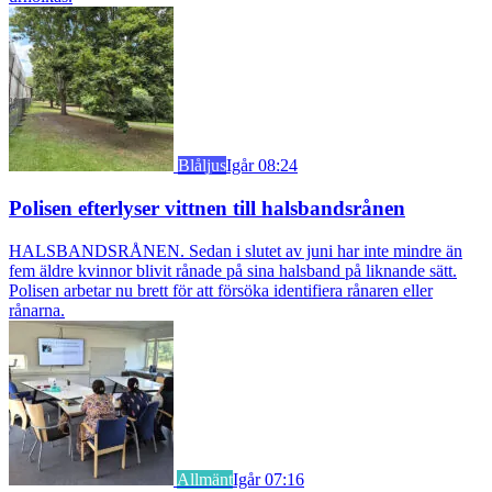
Blåljus
Igår 08:24
Polisen efterlyser vittnen till halsbandsrånen
HALSBANDSRÅNEN. Sedan i slutet av juni har inte mindre än
fem äldre kvinnor blivit rånade på sina halsband på liknande sätt.
Polisen arbetar nu brett för att försöka identifiera rånaren eller
rånarna.
Allmänt
Igår 07:16