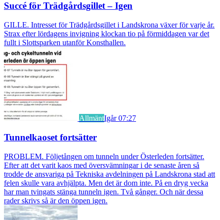
Succé för Trädgårdsgillet – Igen
GILLE. Intresset för Trädgårdsgillet i Landskrona växer för varje år.
Strax efter lördagens invigning klockan tio på förmiddagen var det
fullt i Slottsparken utanför Konsthallen.
Allmänt
Igår 07:27
Tunnelkaoset fortsätter
PROBLEM. Följetången om tunneln under Österleden fortsätter.
Efter att det varit kaos med översvämningar i de senaste åren så
trodde de ansvariga på Tekniska avdelningen på Landskrona stad att
felen skulle vara avhjälpta. Men det är dom inte. På en dryg vecka
har man tvingats stänga tunneln igen. Två gånger. Och när dessa
rader skrivs så är den öppen igen.