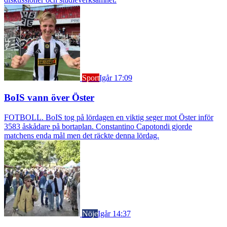
Sport
Igår 17:09
BoIS vann över Öster
FOTBOLL. BoIS tog på lördagen en viktig seger mot Öster inför
3583 åskådare på bortaplan. Constantino Capotondi gjorde
matchens enda mål men det räckte denna lördag.
Nöje
Igår 14:37