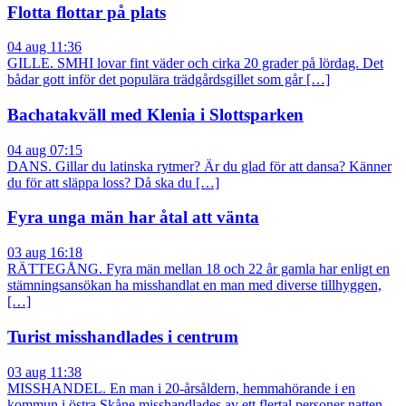
Flotta flottar på plats
04 aug 11:36
GILLE. SMHI lovar fint väder och cirka 20 grader på lördag. Det
bådar gott inför det populära trädgårdsgillet som går […]
Bachatakväll med Klenia i Slottsparken
04 aug 07:15
DANS. Gillar du latinska rytmer? Är du glad för att dansa? Känner
du för att släppa loss? Då ska du […]
Fyra unga män har åtal att vänta
03 aug 16:18
RÄTTEGÅNG. Fyra män mellan 18 och 22 år gamla har enligt en
stämningsansökan ha misshandlat en man med diverse tillhyggen,
[…]
Turist misshandlades i centrum
03 aug 11:38
MISSHANDEL. En man i 20-årsåldern, hemmahörande i en
kommun i östra Skåne misshandlades av ett flertal personer natten