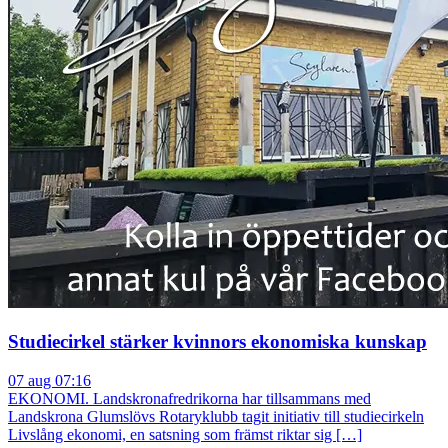
Studiecirkel stärker kvinnors ekonomiska kunskap
07 aug 07:16
EKONOMI. Landskronafredrikorna har tillsammans med
Landskrona Glumslövs Rotaryklubb tagit initiativ till studiecirkeln
Livslång ekonomi, en satsning som främst riktar sig […]