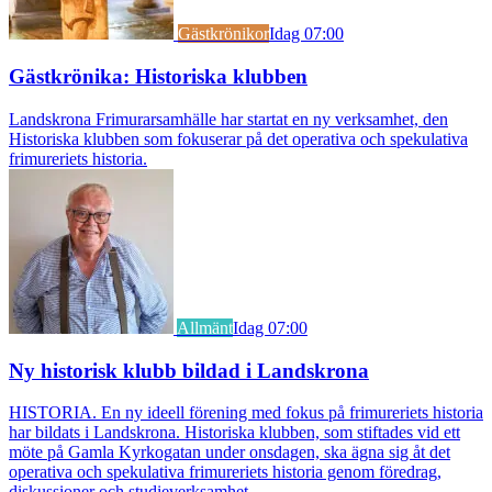
Gästkrönikor
Idag 07:00
Gästkrönika: Historiska klubben
Landskrona Frimurarsamhälle har startat en ny verksamhet, den
Historiska klubben som fokuserar på det operativa och spekulativa
frimureriets historia.
Allmänt
Idag 07:00
Ny historisk klubb bildad i Landskrona
HISTORIA. En ny ideell förening med fokus på frimureriets historia
har bildats i Landskrona. Historiska klubben, som stiftades vid ett
möte på Gamla Kyrkogatan under onsdagen, ska ägna sig åt det
operativa och spekulativa frimureriets historia genom föredrag,
diskussioner och studieverksamhet.