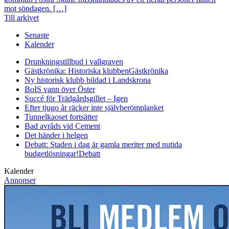
mot söndagen. […]
Till arkivet
Senaste
Kalender
Drunkningstillbud i vallgraven
Gästkrönika: Historiska klubben
Gästkrönika
Ny historisk klubb bildad i Landskrona
BoIS vann över Öster
Succé för Trädgårdsgillet – Igen
Efter tjugo år räcker inte självberöm
planket
Tunnelkaoset fortsätter
Bad avråds vid Cement
Det händer i helgen
Debatt: Staden i dag är gamla meriter med nutida
budgetlösningar!
Debatt
Kalender
Annonser