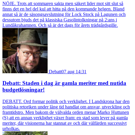
NÖJE. Trots att sommaren sakta men säkert lider mot sitt slut så
finns det en hel del kul att hitta på den kommande helgen. Bland
annat så är de säsongsavslutning för Lock Stock på Lagunen och
dessutom bjuds det på klassiska Gasolintolkningar på 2:ans i
Lundåkrahamnen. Och så är det dags för årets trädgårdsgille.
Debatt
07 aug 14:31
Debatt: Staden i dag är gamla meriter med nutida
budgetlösningar!
DEBATT. Ord formar politik och verklighet. I Landskrona har den
politiska retoriken under lång tid handlat om ansvar, utveckling och
framtidstro. Men bakom de välvalda orden menar Marko Huttunen
(S) att en annan verklighet växer fram: en stad som lever på gamla
meriter, där visionerna har stannat av och där välfärden successivt
urholkas.