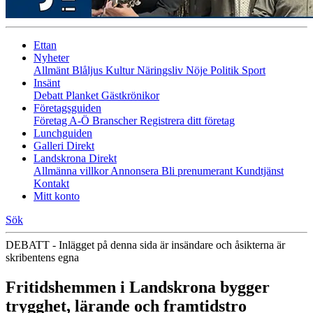
Ettan
Nyheter
Allmänt
Blåljus
Kultur
Näringsliv
Nöje
Politik
Sport
Insänt
Debatt
Planket
Gästkrönikor
Företagsguiden
Företag A-Ö
Branscher
Registrera ditt företag
Lunchguiden
Galleri Direkt
Landskrona Direkt
Allmänna villkor
Annonsera
Bli prenumerant
Kundtjänst
Kontakt
Mitt konto
Sök
DEBATT - Inlägget på denna sida är insändare och åsikterna är
skribentens egna
Fritidshemmen i Landskrona bygger
trygghet, lärande och framtidstro