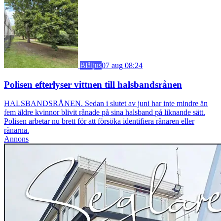
Blåljus
07 aug 08:24
Polisen efterlyser vittnen till halsbandsrånen
HALSBANDSRÅNEN. Sedan i slutet av juni har inte mindre än
fem äldre kvinnor blivit rånade på sina halsband på liknande sätt.
Polisen arbetar nu brett för att försöka identifiera rånaren eller
rånarna.
Annons