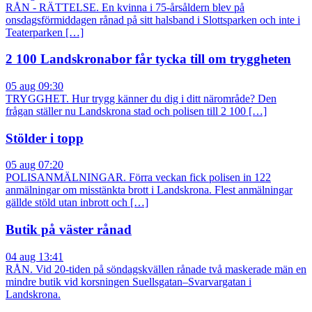
RÅN - RÄTTELSE. En kvinna i 75-årsåldern blev på
onsdagsförmiddagen rånad på sitt halsband i Slottsparken och inte i
Teaterparken […]
2 100 Landskronabor får tycka till om tryggheten
05 aug 09:30
TRYGGHET. Hur trygg känner du dig i ditt närområde? Den
frågan ställer nu Landskrona stad och polisen till 2 100 […]
Stölder i topp
05 aug 07:20
POLISANMÄLNINGAR. Förra veckan fick polisen in 122
anmälningar om misstänkta brott i Landskrona. Flest anmälningar
gällde stöld utan inbrott och […]
Butik på väster rånad
04 aug 13:41
RÅN. Vid 20-tiden på söndagskvällen rånade två maskerade män en
mindre butik vid korsningen Suellsgatan–Svarvargatan i
Landskrona.