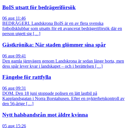
BoIS utsatt för bedrägeriförsök
06 aug 11:46
BEDRÄGERI. Landskrona BoIS är en av flera svenska
fotbollsklubbar som utsatts för ett avancerat bedrägeriförsök där en
person utgett sig […]
Gästkrönika: När staden glömmer sina spår
06 aug 09:41
Den gamla järnvägen genom Landskrona är sedan länge borta, men
dess spår lever kvar i landskapet – och i berättelsen […]
Fängelse för rattfylla
06 aug 09:31
DOM. Den 18 juni stoppade polisen en lätt lastbil på
Kapplandsgatan i Norra Borstahusen. Efter en nykterhetskontroll av
den 56-årige […]
Nytt halsbandsrån mot äldre kvinna
05 aug 15:26