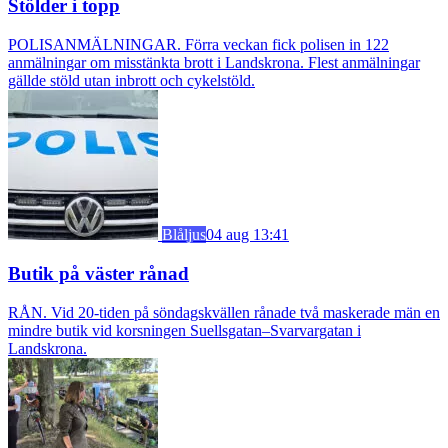
Stölder i topp
POLISANMÄLNINGAR. Förra veckan fick polisen in 122
anmälningar om misstänkta brott i Landskrona. Flest anmälningar
gällde stöld utan inbrott och cykelstöld.
Blåljus
04 aug 13:41
Butik på väster rånad
RÅN. Vid 20-tiden på söndagskvällen rånade två maskerade män en
mindre butik vid korsningen Suellsgatan–Svarvargatan i
Landskrona.