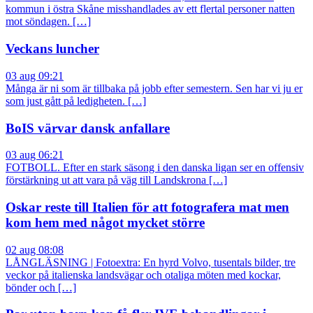
kommun i östra Skåne misshandlades av ett flertal personer natten
mot söndagen. […]
Veckans luncher
03 aug 09:21
Många är ni som är tillbaka på jobb efter semestern. Sen har vi ju er
som just gått på ledigheten. […]
BoIS värvar dansk anfallare
03 aug 06:21
FOTBOLL. Efter en stark säsong i den danska ligan ser en offensiv
förstärkning ut att vara på väg till Landskrona […]
Oskar reste till Italien för att fotografera mat men
kom hem med något mycket större
02 aug 08:08
LÅNGLÄSNING | Fotoextra: En hyrd Volvo, tusentals bilder, tre
veckor på italienska landsvägar och otaliga möten med kockar,
bönder och […]