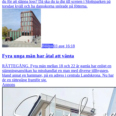
du för att släppa loss? Då ska du ta dig till scenen i Slottsparken på
torsdag kväll och ha dansskorna snörade på fötterna.
Blåljus
03 aug 16:18
Fyra unga män har åtal att vänta
RÄTTEGÅNG. Fyra män mellan 18 och 22 år gamla har enligt en
stämningsansökan ha misshandlat en man med diverse tillhyggen,
bland annat en hammare, på en adress i centrala Landskrona. Nu har
de en rättegång framför sig.
Annons