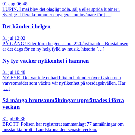
01 aug 06:48
LUPIN. I maj blev det olagligt odla, sälja eller sprida lupiner i
Sverige. I flera kommuner engageras nu invånare för […]
Det händer i helgen
31 jul 12:02
PÅ GÅNG! Efter förra helgens stora 250-årsfirande i Borstahusen
är det dags för en ny helg fylld av musik, historia […]
Ny fyr väcker nyfikenhet i hamnen
31 jul 10:48
NY FYR. Det var inte enbart blixt och dunder över Gråen och
varvsområdet som väckte vår nyfikenhet på torsdagskvällen. Har
[…]
Så många brottsanmälningar upprättades i förra
veckan
31 jul 06:36
BROTT. Polisen har registrerat sammanlagt 77 anmälningar om
misstänkta brott i Landskrona den senaste veckan.