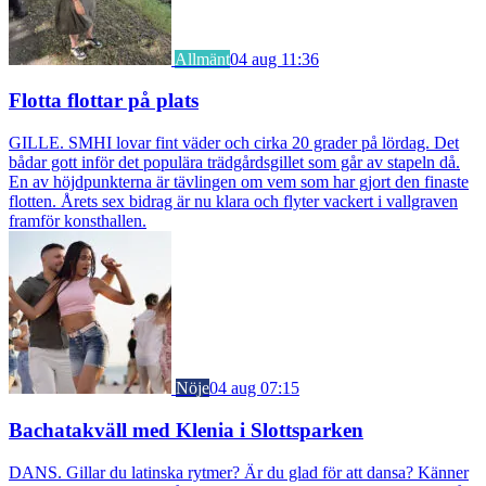
Allmänt
04 aug 11:36
Flotta flottar på plats
GILLE. SMHI lovar fint väder och cirka 20 grader på lördag. Det
bådar gott inför det populära trädgårdsgillet som går av stapeln då.
En av höjdpunkterna är tävlingen om vem som har gjort den finaste
flotten. Årets sex bidrag är nu klara och flyter vackert i vallgraven
framför konsthallen.
Nöje
04 aug 07:15
Bachatakväll med Klenia i Slottsparken
DANS. Gillar du latinska rytmer? Är du glad för att dansa? Känner