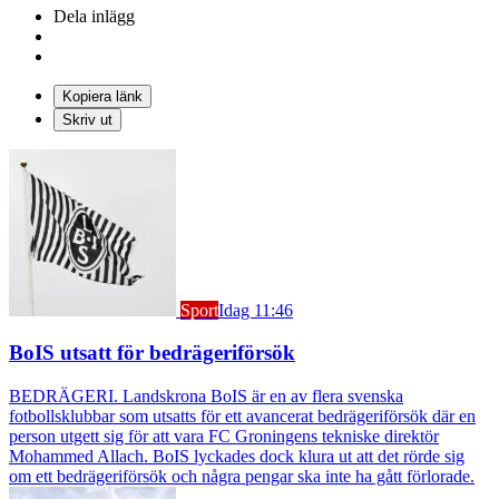
Dela inlägg
Kopiera länk
Skriv ut
Sport
Idag 11:46
BoIS utsatt för bedrägeriförsök
BEDRÄGERI. Landskrona BoIS är en av flera svenska
fotbollsklubbar som utsatts för ett avancerat bedrägeriförsök där en
person utgett sig för att vara FC Groningens tekniske direktör
Mohammed Allach. BoIS lyckades dock klura ut att det rörde sig
om ett bedrägeriförsök och några pengar ska inte ha gått förlorade.