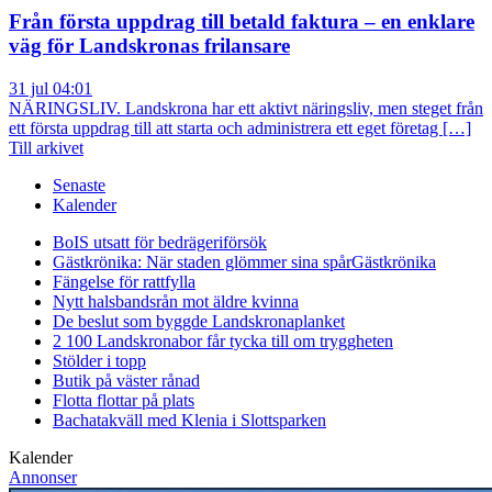
Från första uppdrag till betald faktura – en enklare
väg för Landskronas frilansare
31 jul 04:01
NÄRINGSLIV. Landskrona har ett aktivt näringsliv, men steget från
ett första uppdrag till att starta och administrera ett eget företag […]
Till arkivet
Senaste
Kalender
BoIS utsatt för bedrägeriförsök
Gästkrönika: När staden glömmer sina spår
Gästkrönika
Fängelse för rattfylla
Nytt halsbandsrån mot äldre kvinna
De beslut som byggde Landskrona
planket
2 100 Landskronabor får tycka till om tryggheten
Stölder i topp
Butik på väster rånad
Flotta flottar på plats
Bachatakväll med Klenia i Slottsparken
Kalender
Annonser