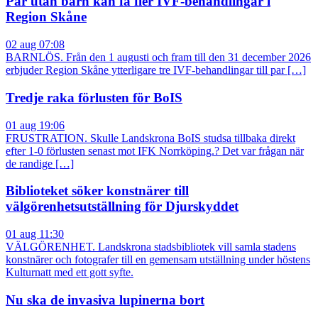
Par utan barn kan få fler IVF-behandlingar i
Region Skåne
02 aug 07:08
BARNLÖS. Från den 1 augusti och fram till den 31 december 2026
erbjuder Region Skåne ytterligare tre IVF-behandlingar till par […]
Tredje raka förlusten för BoIS
01 aug 19:06
FRUSTRATION. Skulle Landskrona BoIS studsa tillbaka direkt
efter 1-0 förlusten senast mot IFK Norrköping.? Det var frågan när
de randige […]
Biblioteket söker konstnärer till
välgörenhetsutställning för Djurskyddet
01 aug 11:30
VÄLGÖRENHET. Landskrona stadsbibliotek vill samla stadens
konstnärer och fotografer till en gemensam utställning under höstens
Kulturnatt med ett gott syfte.
Nu ska de invasiva lupinerna bort