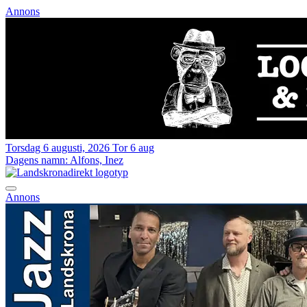
Annons
Torsdag 6 augusti, 2026
Tor 6 aug
Dagens namn:
Alfons, Inez
Annons