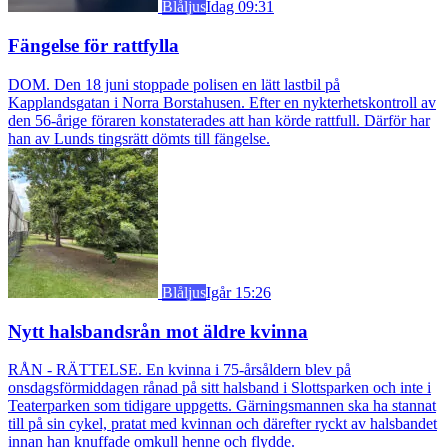
Blåljus
Idag 09:31
Fängelse för rattfylla
DOM. Den 18 juni stoppade polisen en lätt lastbil på
Kapplandsgatan i Norra Borstahusen. Efter en nykterhetskontroll av
den 56-årige föraren konstaterades att han körde rattfull. Därför har
han av Lunds tingsrätt dömts till fängelse.
Blåljus
Igår 15:26
Nytt halsbandsrån mot äldre kvinna
RÅN - RÄTTELSE. En kvinna i 75-årsåldern blev på
onsdagsförmiddagen rånad på sitt halsband i Slottsparken och inte i
Teaterparken som tidigare uppgetts. Gärningsmannen ska ha stannat
till på sin cykel, pratat med kvinnan och därefter ryckt av halsbandet
innan han knuffade omkull henne och flydde.