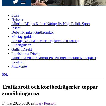
Ettan
Nyheter
Allmänt
Blåljus
Kultur
Näringsliv
Nöje
Politik
Sport
Insänt
Debatt
Planket
Gästkrönikor
Företagsguiden
Företag A-Ö
Branscher
Registrera ditt företag
Lunchguiden
Galleri Direkt
Landskrona Direkt
Allmänna villkor
Annonsera
Bli prenumerant
Kundtjänst
Kontakt
Mitt konto
Sök
Trafikbrott och kortbedrägerier toppar
anmälningarna
14 maj 2026 06:36
av
Kary Persson