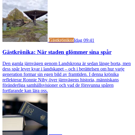
Gästkrönikor
Idag 09:41
Gästkrönika: När staden glömmer sina spår
Den gamla järnvägen genom Landskrona är sedan länge borta, men
dess spår lever kvar i landskapet – och i berättelsen om hur varje
generation formar sin egen bild av framtiden. I denna krönika
reflekterar Ronnie Niby över järnvägens historia, människans
föränderliga samhällsvisioner och vad de försvunna spåren
fortfarande kan lära oss.