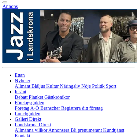
Annons
Ettan
Nyheter
Allmänt
Blåljus
Kultur
Näringsliv
Nöje
Politik
Sport
Insänt
Debatt
Planket
Gästkrönikor
Företagsguiden
Företag A-Ö
Branscher
Registrera ditt företag
Lunchguiden
Galleri Direkt
Landskrona Direkt
Allmänna villkor
Annonsera
Bli prenumerant
Kundtjänst
Kontakt