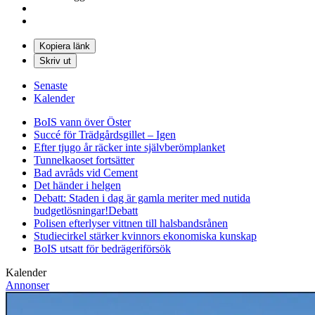
Kopiera länk
Skriv ut
Senaste
Kalender
BoIS vann över Öster
Succé för Trädgårdsgillet – Igen
Efter tjugo år räcker inte självberöm
planket
Tunnelkaoset fortsätter
Bad avråds vid Cement
Det händer i helgen
Debatt: Staden i dag är gamla meriter med nutida
budgetlösningar!
Debatt
Polisen efterlyser vittnen till halsbandsrånen
Studiecirkel stärker kvinnors ekonomiska kunskap
BoIS utsatt för bedrägeriförsök
Kalender
Annonser