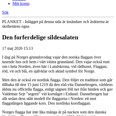
Mitt konto
Sök
PLANKET - Inlägget på denna sida är insändare och åsikterna är
skribentens egna
Den forferdelige sildesalaten
17 maj 2026 15:13
I dag på Norges grunnlovsdag vajar den norska flaggan över
tusende hus och hem i vårt västra grannland. Den vajar också runt
om i hela Norden, även här i Landskrona, vid rådhuset. Flaggan,
röd, vit och blå, en självklar och aktad symbol för Norge.
Men den är också en nordisk flagga. Den följer en tradition som går
tillbaka till den 15 juni 1219 då den röd-vita Dannebrogen, världens
äldsta nu officiella flagga, enligt sägnen föll ner från himlen och gav
Valdemar Sejr ”segern” vid korståget i Estland. Dannebrogen har
allt sedan dess stått modell för flaggorna i Norden: ett mot
flaggstången liggande kors. Den nordiska korsflaggan.
Norges flagga har inte lika många år på nacken som den danska