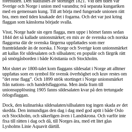
förebilden. Den stadfästes av stortinget 1821. Vid den tiden var
Sverige och Norge i union med varandra; två separata kungariken
med en gemensam kung. Till att börja med fungerade unionen rätt
bra, men med tiden knakade det i fogarna. Och det var just kring
flaggan som känslorna började svalla.
Visst, Norge hade sin egen flagga, men uppe i hörnet fanns sedan
1844 det så kallade unionsmärket; en mix av de svenska och norska
flaggorna där de svenska färgerna uppfattades som mer
framträdande än de norska. I Norge och Sverige kom unionsmärket
att kallas för sildesalaten och sillsalaten; en populär och färgrik rätt
på smörgåsborden i både Kristiania och Stockholm.
Mot slutet av 1800-talet kom flaggans sildesalat i Norge att alltmer
uppfattas som en symbol för svensk överhöghet och krav restes om
”det rene flagg”. Och 1899 strök stortinget i Norge unionsmärket
från nations- och handelsflaggorna. Men ända fram till
unionsupplösning 1905 fanns sildesalaten kvar på den tretungade
örlogsflaggan.
Dock, den kulinariska sildesalaten/sillsalaten tog ingen skada av det
skedda. Den inmundigas den dag i dag med god aptit i både Oslo
och Stockholm, och säkerligen även i Landskrona. Och varför inte
fixa till rätten i dag och då, till Norges ära, med ett litet glas
Lysholms Linie Aquavit därtill.