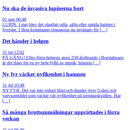
Nu ska de invasiva lupinerna bort
01 aug 06:48
LUPIN. I maj blev det olagligt odla, sälja eller sprida lupiner i
Sverige. I flera kommuner engageras nu invånare för […]
Det händer i helgen
31 jul 12:02
PÅ GÅNG! Efter förra helgens stora 250-årsfirande i Borstahusen
är det dags för en ny helg fylld av musik, historia […]
Ny fyr väcker nyfikenhet i hamnen
31 jul 10:48
NY FYR. Det var inte enbart blixt och dunder över Gråen och
varvsområdet som väckte vår nyfikenhet på torsdagskvällen. Har
[…]
Så många brottsanmälningar upprättades i förra
veckan
31 jul 06:36