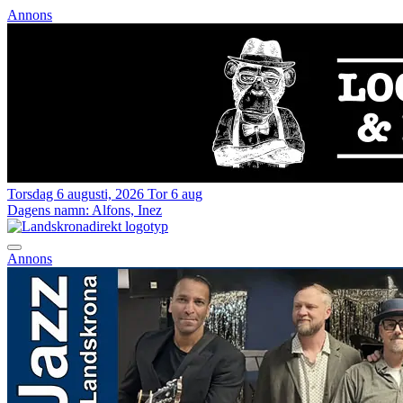
Annons
Torsdag 6 augusti, 2026
Tor 6 aug
Dagens namn:
Alfons, Inez
Annons