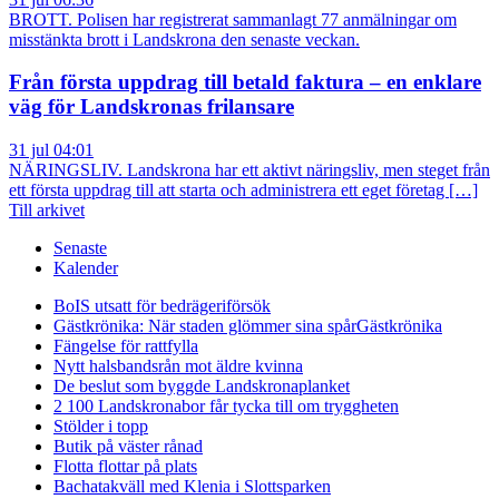
BROTT. Polisen har registrerat sammanlagt 77 anmälningar om
misstänkta brott i Landskrona den senaste veckan.
Från första uppdrag till betald faktura – en enklare
väg för Landskronas frilansare
31 jul 04:01
NÄRINGSLIV. Landskrona har ett aktivt näringsliv, men steget från
ett första uppdrag till att starta och administrera ett eget företag […]
Till arkivet
Senaste
Kalender
BoIS utsatt för bedrägeriförsök
Gästkrönika: När staden glömmer sina spår
Gästkrönika
Fängelse för rattfylla
Nytt halsbandsrån mot äldre kvinna
De beslut som byggde Landskrona
planket
2 100 Landskronabor får tycka till om tryggheten
Stölder i topp
Butik på väster rånad
Flotta flottar på plats
Bachatakväll med Klenia i Slottsparken