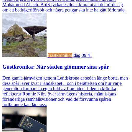
Mohammed Allach. BoIS lyckades dock klura ut att det rörde sig
om ett bedrägeriförsök och några pengar ska inte ha gått förlorade.
Gästkrönikor
Idag 09:41
Gästkrönika: När staden glömmer sina spår
Den gamla järnvägen genom Landskrona är sedan länge borta, men
dess spår lever kvar i landskapet – och i berättelsen om hur varje
generation formar sin egen bild av framtiden. I denna krönika
reflekterar Ronnie Niby över järnvägens historia, människans
föränderliga samhällsvisioner och vad de försvunna spåren
fortfarande kan lära oss.