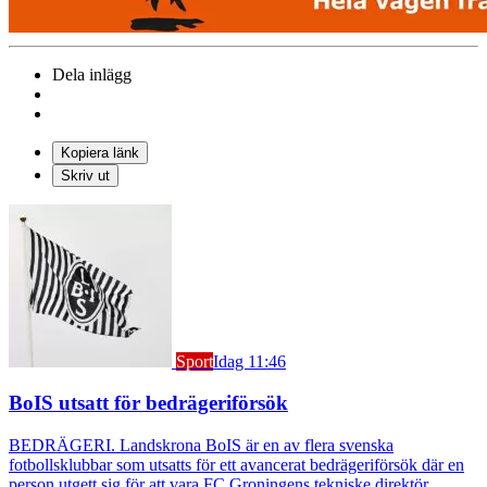
Dela inlägg
Kopiera länk
Skriv ut
Sport
Idag 11:46
BoIS utsatt för bedrägeriförsök
BEDRÄGERI. Landskrona BoIS är en av flera svenska
fotbollsklubbar som utsatts för ett avancerat bedrägeriförsök där en
person utgett sig för att vara FC Groningens tekniske direktör