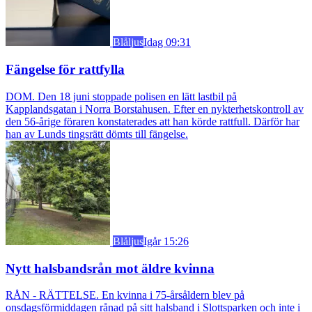
Blåljus
Idag 09:31
Fängelse för rattfylla
DOM. Den 18 juni stoppade polisen en lätt lastbil på
Kapplandsgatan i Norra Borstahusen. Efter en nykterhetskontroll av
den 56-årige föraren konstaterades att han körde rattfull. Därför har
han av Lunds tingsrätt dömts till fängelse.
Blåljus
Igår 15:26
Nytt halsbandsrån mot äldre kvinna
RÅN - RÄTTELSE. En kvinna i 75-årsåldern blev på
onsdagsförmiddagen rånad på sitt halsband i Slottsparken och inte i