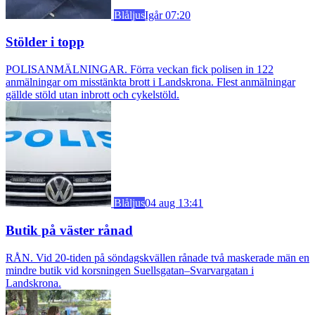
Blåljus
Igår 07:20
Stölder i topp
POLISANMÄLNINGAR. Förra veckan fick polisen in 122
anmälningar om misstänkta brott i Landskrona. Flest anmälningar
gällde stöld utan inbrott och cykelstöld.
Blåljus
04 aug 13:41
Butik på väster rånad
RÅN. Vid 20-tiden på söndagskvällen rånade två maskerade män en
mindre butik vid korsningen Suellsgatan–Svarvargatan i
Landskrona.