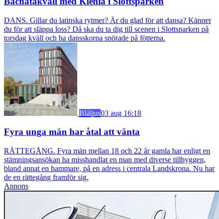
Bachatakväll med Klenia i Slottsparken
DANS. Gillar du latinska rytmer? Är du glad för att dansa? Känner
du för att släppa loss? Då ska du ta dig till scenen i Slottsparken på
torsdag kväll och ha dansskorna snörade på fötterna.
Blåljus
03 aug 16:18
Fyra unga män har åtal att vänta
RÄTTEGÅNG. Fyra män mellan 18 och 22 år gamla har enligt en
stämningsansökan ha misshandlat en man med diverse tillhyggen,
bland annat en hammare, på en adress i centrala Landskrona. Nu har
de en rättegång framför sig.
Annons