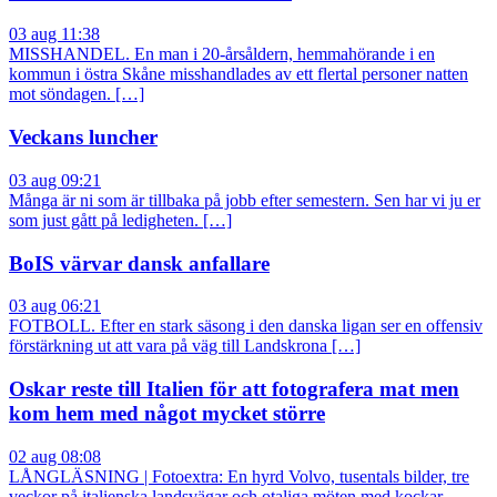
03 aug 11:38
MISSHANDEL. En man i 20-årsåldern, hemmahörande i en
kommun i östra Skåne misshandlades av ett flertal personer natten
mot söndagen. […]
Veckans luncher
03 aug 09:21
Många är ni som är tillbaka på jobb efter semestern. Sen har vi ju er
som just gått på ledigheten. […]
BoIS värvar dansk anfallare
03 aug 06:21
FOTBOLL. Efter en stark säsong i den danska ligan ser en offensiv
förstärkning ut att vara på väg till Landskrona […]
Oskar reste till Italien för att fotografera mat men
kom hem med något mycket större
02 aug 08:08
LÅNGLÄSNING | Fotoextra: En hyrd Volvo, tusentals bilder, tre
veckor på italienska landsvägar och otaliga möten med kockar,