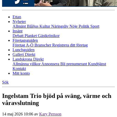
Ettan
Nyheter
Allmänt
Blåljus
Kultur
Näringsliv
Nöje
Politik
Sport
Insänt
Debatt
Planket
Gästkrönikor
Företagsguiden
Företag A-Ö
Branscher
Registrera ditt företag
Lunchguiden
Galleri Direkt
Landskrona Direkt
Allmänna villkor
Annonsera
Bli prenumerant
Kundtjänst
Kontakt
Mitt konto
Sök
Ingelstam Trio bjöd på sväng, värme och
våravslutning
14 maj 2026 10:06
av
Kary Persson