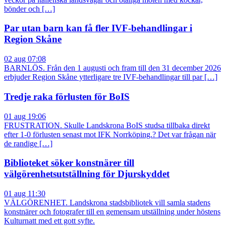
bönder och […]
Par utan barn kan få fler IVF-behandlingar i
Region Skåne
02 aug 07:08
BARNLÖS. Från den 1 augusti och fram till den 31 december 2026
erbjuder Region Skåne ytterligare tre IVF-behandlingar till par […]
Tredje raka förlusten för BoIS
01 aug 19:06
FRUSTRATION. Skulle Landskrona BoIS studsa tillbaka direkt
efter 1-0 förlusten senast mot IFK Norrköping.? Det var frågan när
de randige […]
Biblioteket söker konstnärer till
välgörenhetsutställning för Djurskyddet
01 aug 11:30
VÄLGÖRENHET. Landskrona stadsbibliotek vill samla stadens
konstnärer och fotografer till en gemensam utställning under höstens
Kulturnatt med ett gott syfte.