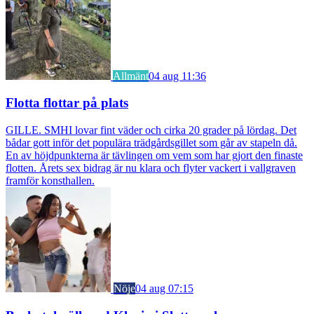
Allmänt
04 aug 11:36
Flotta flottar på plats
GILLE. SMHI lovar fint väder och cirka 20 grader på lördag. Det
bådar gott inför det populära trädgårdsgillet som går av stapeln då.
En av höjdpunkterna är tävlingen om vem som har gjort den finaste
flotten. Årets sex bidrag är nu klara och flyter vackert i vallgraven
framför konsthallen.
Nöje
04 aug 07:15