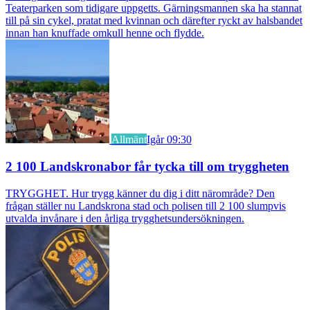
Teaterparken som tidigare uppgetts. Gärningsmannen ska ha stannat
till på sin cykel, pratat med kvinnan och därefter ryckt av halsbandet
innan han knuffade omkull henne och flydde.
Allmänt
Igår 09:30
2 100 Landskronabor får tycka till om tryggheten
TRYGGHET. Hur trygg känner du dig i ditt närområde? Den
frågan ställer nu Landskrona stad och polisen till 2 100 slumpvis
utvalda invånare i den årliga trygghetsundersökningen.